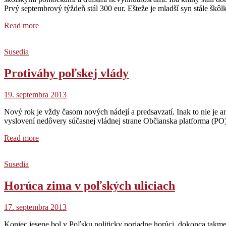
Prvý septembrový týždeň stál 300 eur. Ešteže je mladší syn stále škôl
Read more
Susedia
Protiváhy poľskej vlády
19. septembra 2013
Nový rok je vždy časom nových nádejí a predsavzatí. Inak to nie je an
vyslovení nedôvery súčasnej vládnej strane Občianska platforma (PO)
Read more
Susedia
Horúca zima v poľských uliciach
17. septembra 2013
Koniec jesene bol v Poľsku politicky poriadne horúci, dokonca takm