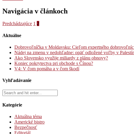
Navigácia v článkoch
Predchádzajúce
1
2
Aktuálne
Dobrovoľníčka v Moldavsku: Cieľom expertného dobrovoľníctva
Nádej na zmenu v nedohľadne: opäť odložené voľby v Palestí
Ako Slovensko využije miliardy z plánu obnovy?
Koniec pokrytectva pri obchode s Čínou?
V4: V čom pomáha a v čom škodí
Vyhľadávanie
Kategórie
Aktuálna téma
Americké bistro
Bezpečnosť
Editoriál