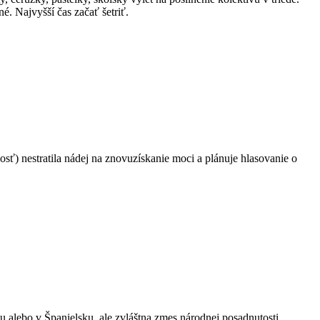
é. Najvyšší čas začať šetriť.
osť) nestratila nádej na znovuzískanie moci a plánuje hlasovanie o
alebo v Španielsku, ale zvláštna zmes národnej posadnutosti,