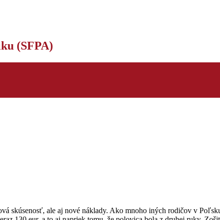
tiku (SFPA)
á skúsenosť, ale aj nové náklady. Ako mnoho iných rodičov v Poľsku,
 130 eur, a to aj napriek tomu, že polovica bola z druhej ruky. Zošity,