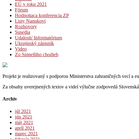
EÚ v roku 2021
Fórum
Hodnotiaca konferencia ZP
Listy Nanukovi
Rozhovory
Susedia
Udalosti/ Informatórium
Ukrajinský zápisník
Video
Zo Spinelliho chodieb
Projekt je realizovaný s podporou Ministerstva zahraničných vecí a 
Za obsahy uverejnených textov a videí výlučne zodpovedá Slovenská 
Archív
júl 2021
jún 2021
máj 2021
apríl 2021
marec 2021