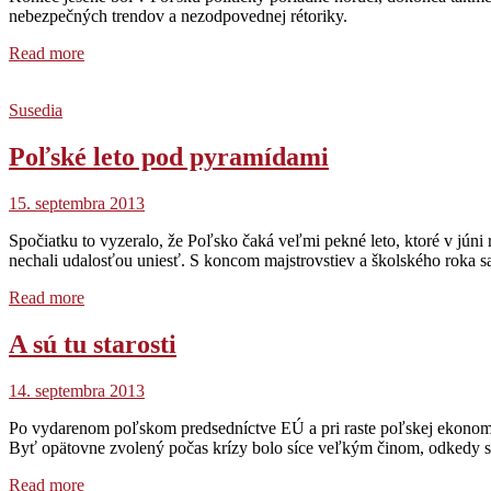
nebezpečných trendov a nezodpovednej rétoriky.
Read more
Susedia
Poľské leto pod pyramídami
15. septembra 2013
Spočiatku to vyzeralo, že Poľsko čaká veľmi pekné leto, ktoré v júni
nechali udalosťou uniesť. S koncom majstrovstiev a školského roka sa
Read more
A sú tu starosti
14. septembra 2013
Po vydarenom poľskom predsedníctve EÚ a pri raste poľskej ekonomiky
Byť opätovne zvolený počas krízy bolo síce veľkým činom, odkedy sa
Read more