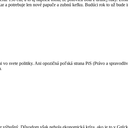
kar a potrebuje len nové papuče a zubnú kefku. Budúci rok to už bude in
i vo svete politiky. Ani opozičná poľská strana PiS (Právo a spravodliv
.
er výbušný. Dôvodom však nebola ekonomická kríza, ako je to v Grécku 