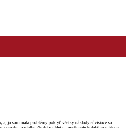
 aj ja som mala problémy pokryť všetky náklady súvisiace so
 ceruzky, pastelky, školský výlet na posilnenie kolektívu v triede.