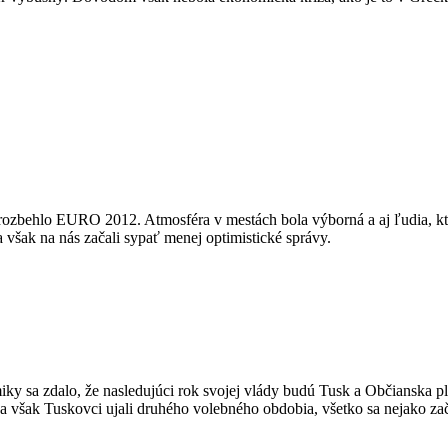
 rozbehlo EURO 2012. Atmosféra v mestách bola výborná a aj ľudia, ktor
 však na nás začali sypať menej optimistické správy.
 sa zdalo, že nasledujúci rok svojej vlády budú Tusk a Občianska pla
 však Tuskovci ujali druhého volebného obdobia, všetko sa nejako zač