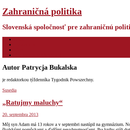
Zahraničná politika
Slovenská spoločnosť pre zahraničnú poli
O nás
Pre autorov
Video
Hodnotiaca konferencia ZP
Autor
Patrycja Bukalska
je redaktorkou týždenníka Tygodnik Powszechny.
Susedia
„Ratujmy maluchy“
20. septembra 2013
Môj syn Adam má 13 rokov a v septembri nastúpil na gymnázium. Nov
školskými pomôckami a ďalšími nevyhnutnosťami. Iba knihy stáli doteraz