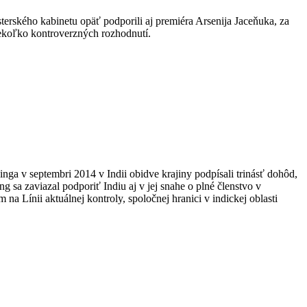
erského kabinetu opäť podporili aj premiéra Arsenija Jaceňuka, za
iekoľko kontroverzných rozhodnutí.
ga v septembri 2014 v Indii obidve krajiny podpísali trinásť dohôd,
g sa zaviazal podporiť Indiu aj v jej snahe o plné členstvo v
na Línii aktuálnej kontroly, spoločnej hranici v indickej oblasti