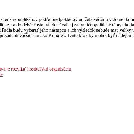
rana republikánov podľa predpokladov udržala väčšinu v dolnej komor
ike, sa do debát častokrát dostávali aj zahraničnopolitické témy ako k
už ľudia budú vyberať jeho nástupcu a ich výsledok nebude mať veľký
ú prezidenti väčšiu silu ako Kongres. Tento krok by mohol byť nádejo
 je rozvíjať hostiteľskú organizáciu
ne