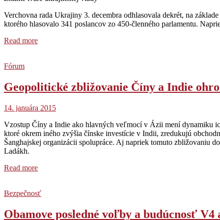
Verchovna rada Ukrajiny 3. decembra odhlasovala dekrét, na základe 
ktorého hlasovalo 341 poslancov zo 450-členného parlamentu. Napriek
Read more
Fórum
Geopolitické zbližovanie Číny a Indie ohro
14. januára 2015
Vzostup Číny a Indie ako hlavných veľmocí v Ázii mení dynamiku ich 
ktoré okrem iného zvýšia čínske investície v Indii, zredukujú obchodný
Šanghajskej organizácii spolupráce. Aj napriek tomuto zbližovaniu došl
Ladákh.
Read more
Bezpečnosť
Obamove posledné voľby a budúcnosť V4