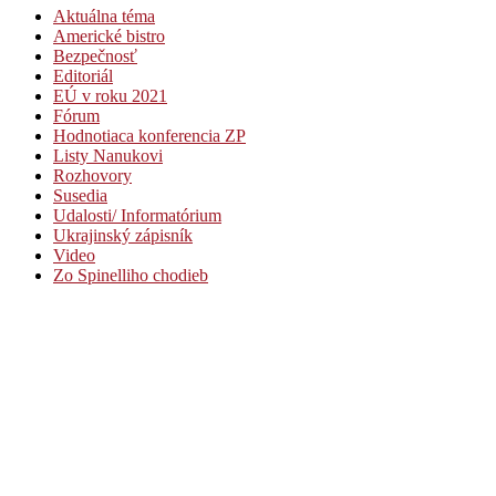
Aktuálna téma
Americké bistro
Bezpečnosť
Editoriál
EÚ v roku 2021
Fórum
Hodnotiaca konferencia ZP
Listy Nanukovi
Rozhovory
Susedia
Udalosti/ Informatórium
Ukrajinský zápisník
Video
Zo Spinelliho chodieb