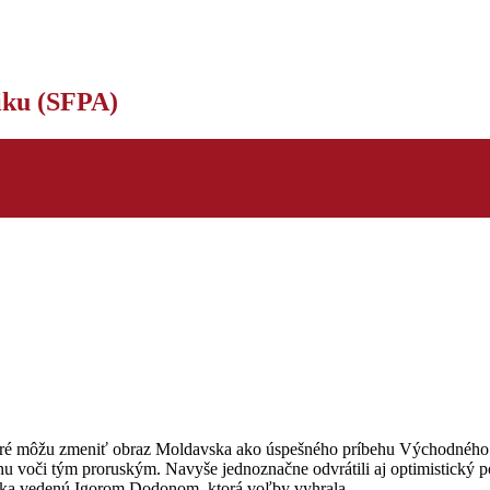
tiku (SFPA)
é môžu zmeniť obraz Moldavska ako úspešného príbehu Východného partn
šinu voči tým proruským. Navyše jednoznačne odvrátili aj optimistick
vska vedenú Igorom Dodonom, ktorá voľby vyhrala.