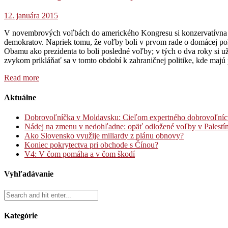
12. januára 2015
V novembrových voľbách do amerického Kongresu si konzervatívna st
demokratov. Napriek tomu, že voľby boli v prvom rade o domácej polit
Obamu ako prezidenta to boli posledné voľby; v tých o dva roky si 
zvykom prikláňať sa v tomto období k zahraničnej politike, kde maj
Read more
Aktuálne
Dobrovoľníčka v Moldavsku: Cieľom expertného dobrovoľníctva
Nádej na zmenu v nedohľadne: opäť odložené voľby v Palestí
Ako Slovensko využije miliardy z plánu obnovy?
Koniec pokrytectva pri obchode s Čínou?
V4: V čom pomáha a v čom škodí
Vyhľadávanie
Kategórie