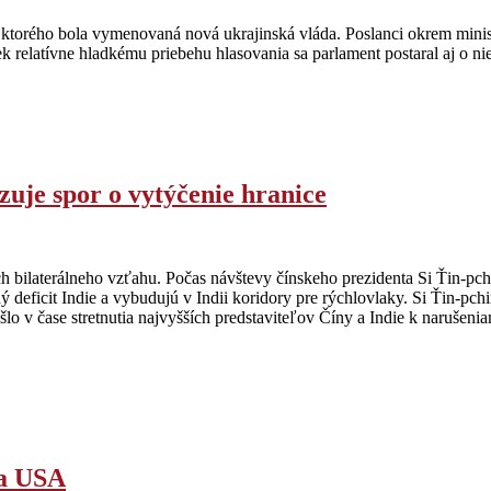
ktorého bola vymenovaná nová ukrajinská vláda. Poslanci okrem minist
 relatívne hladkému priebehu hlasovania sa parlament postaral aj o n
zuje spor o vytýčenie hranice
bilaterálneho vzťahu. Počas návštevy čínskeho prezidenta Si Ťin-pchin
 deficit Indie a vybudujú v Indii koridory pre rýchlovlaky. Si Ťin-pchin
o v čase stretnutia najvyšších predstaviteľov Číny a Indie k narušeniam 
 a USA