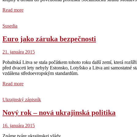
Read more
Susedia
Euro jako záruka bezpečnosti
21. januára 2015
Pobaltská Litva se stala počátkem tohoto roku další zemí, která rozší
před dvaceti lety nebyly Estonsko, Lotyšsko a Litva ani samostatné 
vzdálena středoevropským standardům.
Read more
Ukrajinský zápisník
Nový rok – nová ukrajinská politika
16. januára 2015
Známe tváre ukrajinskej vlády