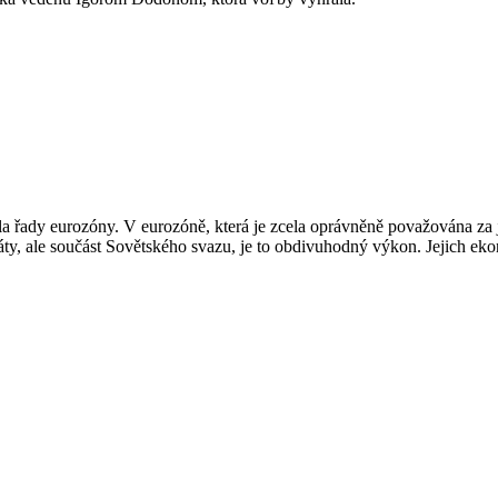
řila řady eurozóny. V eurozóně, která je zcela oprávněně považována za
státy, ale součást Sovětského svazu, je to obdivuhodný výkon. Jejich 