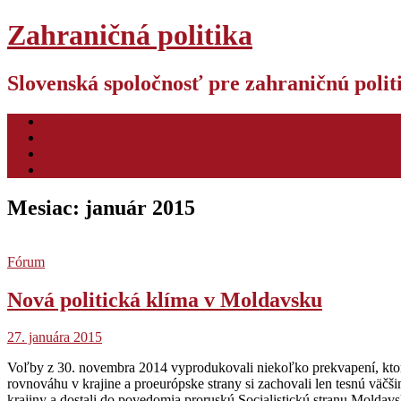
Zahraničná politika
Slovenská spoločnosť pre zahraničnú poli
O nás
Pre autorov
Video
Hodnotiaca konferencia ZP
Mesiac:
január 2015
Fórum
Nová politická klíma v Moldavsku
27. januára 2015
Voľby z 30. novembra 2014 vyprodukovali niekoľko prekvapení, ktor
rovnováhu v krajine a proeurópske strany si zachovali len tesnú väč
krajiny a dostali do povedomia proruskú Socialistickú stranu Molda