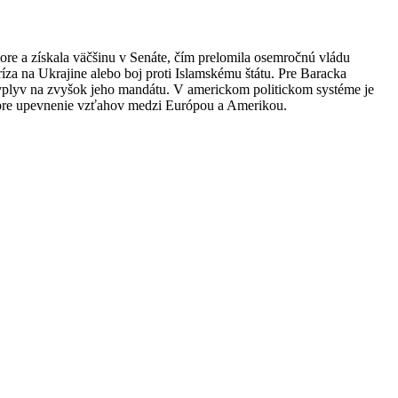
e a získala väčšinu v Senáte, čím prelomila osemročnú vládu
ríza na Ukrajine alebo boj proti Islamskému štátu. Pre Baracka
 vplyv na zvyšok jeho mandátu. V americkom politickom systéme je
u pre upevnenie vzťahov medzi Európou a Amerikou.