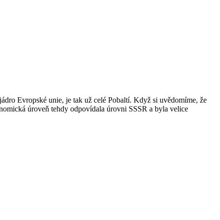
 jádro Evropské unie, je tak už celé Pobaltí. Když si uvědomíme, že
ekonomická úroveň tehdy odpovídala úrovni SSSR a byla velice