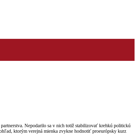
erstva. Nepodarilo sa v nich totiž stabilizovať krehkú politickú
ý pohľad, ktorým verejná mienka zvykne hodnotiť proeurópsky kurz