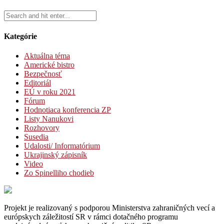
Kategórie
Aktuálna téma
Americké bistro
Bezpečnosť
Editoriál
EÚ v roku 2021
Fórum
Hodnotiaca konferencia ZP
Listy Nanukovi
Rozhovory
Susedia
Udalosti/ Informatórium
Ukrajinský zápisník
Video
Zo Spinelliho chodieb
Projekt je realizovaný s podporou Ministerstva zahraničných vecí a
európskych záležitostí SR v rámci dotačného programu