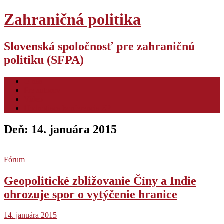
Zahraničná politika
Slovenská spoločnosť pre zahraničnú
politiku (SFPA)
O nás
Pre autorov
Video
Hodnotiaca konferencia ZP
Deň:
14. januára 2015
Fórum
Geopolitické zbližovanie Číny a Indie
ohrozuje spor o vytýčenie hranice
14. januára 2015