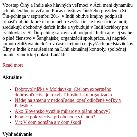
Vzostup Číny a Indie ako hlavných veľmocí v Ázii mení dynamiku
ich bilaterálneho vzťahu. Počas návštevy čínskeho prezidenta Si
Ťin-pchinga v septembri 2014 v Indii obidve krajiny podpísali
trinásť dohôd, ktoré okrem iného zvýšia čínske investície v Indii,
zredukujú obchodný deficit Indie a vybudujú v Indii koridory pre
rýchlovlaky. Si Ťin-pching sa zaviazal podporiť Indiu aj v jej snahe
o plné členstvo v Šanghajskej organizácii spolupráce. Aj napriek
tomuto zbližovaniu došlo v čase stretnutia najvyšších predstaviteľov
Číny a Indie k narušeniam na Línii aktuálnej kontroly, spoločnej
hranici v indickej oblasti Ladákh.
Read more
Aktuálne
Dobrovoľníčka v Moldavsku: Cieľom expertného
dobrovoľníctva je rozvíjať hostiteľskú organizáciu
Nádej na zmenu v nedohľadne: opäť odložené voľby v
Palestíne
Ako Slovensko využije miliardy z plánu obnovy?
Koniec pokrytectva pri obchode s Čínou?
V4: V čom pomáha a v čom škodí
Vyhľadávanie