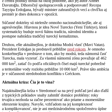
z centra politiky dostal na okraj podobne, ako jej autor Ahmet
Davutoğlu. Dlhoročný spolupracovník a podporovateľ Recepa
Tayyipa Erdoğana, bývalý minister zahraničných vecí a chvíľku aj
premiér je dnes dokonca v opozícii.
Súčasné doktríny sú nielenže omnoho nacionalistickejšie, ale aj
agresívnejšie. Hlavnou je idea Nové Turecko (Yeni Türkiye), ktorá
systematicky buduje novú štátnu tradíciu, národnú identitu a
postupne nahrádza tradičný turecký kemalizmus.
Druhou, ešte aktuálnejšou, je doktrína Modrá vlasť (Mavi Vatan).
Prezident Erdoğan ju predstavil približne
pred rokom
. Je omnoho
konkrétnejšia v predstave o tom, ako by modrá, teda námorná časť
Turecka, mala vyzerať. Za vlastnú námornú zónu považuje až 462
2
000 km
, zatiaľ čo podľa oficiálnych čísel majú turecké pobrežné
2
a teritoriálne vody rozlohu približne 10 000 km
. Práve táto ambícia
je v súčasnosti stredobodom konfliktu s Gréckom.
Aktuálna kríza: Čia je to vina?
Najaktuálnejšia kríza v Stredomorí sa na prvý pohľad javí ako ďalší
z typických príkladov snahy zahmliť domáce problémy: roky
trvajúca nezhoda sa začne prezentovať ako priame a momentálne
ohrozenie krajiny. Navyše, vzhľadom na jej komplexnosť
a komplikovanosť, nie je ani medzinárodnému spoločenstvu úplne