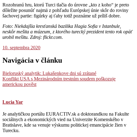
Rozohranú hru, ktorú Turci tlačia do úrovne „kto z koho“ je preto
dôležite posunúť najmä z pohľadu Európskej únie skôr do roviny
šachovej partie: figúrky aj ťahy totiž poznáme už príliš dobre.
Foto: Niekdajšia kresťanská bazilika Hagia Sofia v Istanbule,
neskôr mešita a múzeum, z ktorého turecký prezident
tento rok
opäť
urobil mešitu. Zdroj: flickr.com.
10. septembra 2020
Navigácia v článku
Bieloruský analytik: Lukašenkove dni sú zrátané
Konflikt USA s Mezinárodním trestním soudem poškozuje
americkou pověst
Lucia Yar
Je analytičkou portálu EURACTIV.sk a doktorandkou na Fakulte
sociálnych a ekonomických vied na Univerzite Komenského v
Bratislave, kde sa venuje výskumu politickej emancipácie žien v
Turecku.