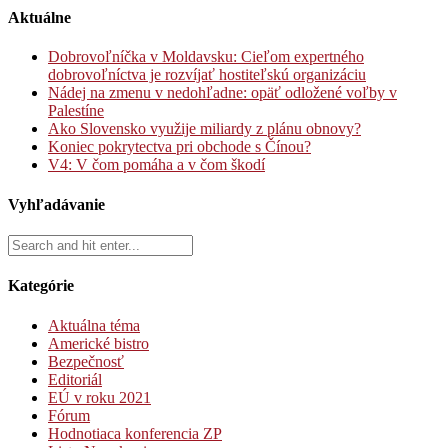
Aktuálne
Dobrovoľníčka v Moldavsku: Cieľom expertného
dobrovoľníctva je rozvíjať hostiteľskú organizáciu
Nádej na zmenu v nedohľadne: opäť odložené voľby v
Palestíne
Ako Slovensko využije miliardy z plánu obnovy?
Koniec pokrytectva pri obchode s Čínou?
V4: V čom pomáha a v čom škodí
Vyhľadávanie
Kategórie
Aktuálna téma
Americké bistro
Bezpečnosť
Editoriál
EÚ v roku 2021
Fórum
Hodnotiaca konferencia ZP