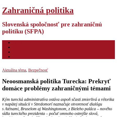
Zahraničná politika
Slovenská spoločnosť pre zahraničnú
politiku (SFPA)
O nás
Pre autorov
Video
Hodnotiaca konferencia ZP
Aktuálna téma
,
Bezpečnosť
Neoosmanská politika Turecka: Prekryť
domáce problémy zahraničnými témami
Kým turecká administratíva ostáva aspoň sčasti zmierlivá a rétorika
v napätej situácii v Stredomorí naznačuje otvorenosť dialógu
s Aténami, Bruselom aj Washingtonom, z Bieleho paláca – nového
sídla tureckého prezidenta – počuť omnoho ostrejšie slová,