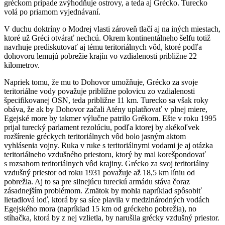
gréckom prípade zvýhodňuje ostrovy, a teda aj Grécko. Turecko
volá po priamom vyjednávaní.
V duchu doktríny o Modrej vlasti zároveň tlačí aj na iných miestach,
ktoré už Gréci otvárať nechcú. Okrem kontinentálneho šelfu totiž
navrhuje prediskutovať aj tému teritoriálnych vôd, ktoré podľa
dohovoru lemujú pobrežie krajín vo vzdialenosti približne 22
kilometrov.
Napriek tomu, že mu to Dohovor umožňuje, Grécko za svoje
teritoriálne vody považuje približne polovicu zo vzdialenosti
špecifikovanej OSN, teda približne 11 km. Turecko sa však roky
obáva, že ak by Dohovor začali Atény uplatňovať v plnej miere,
Egejské more by takmer výlučne patrilo Grékom. Ešte v roku 1995
prijal turecký parlament rezolúciu, podľa ktorej by akékoľvek
rozšírenie gréckych teritoriálnych vôd bolo jasným aktom
vyhlásenia vojny. Ruka v ruke s teritoriálnymi vodami je aj otázka
teritoriálneho vzdušného priestoru, ktorý by mal korešpondovať
s rozsahom teritoriálnych vôd krajiny. Grécko za svoj teritoriálny
vzdušný priestor od roku 1931 považuje až 18,5 km líniu od
pobrežia. Aj to sa pre silnejúcu tureckú armádu stáva čoraz
zásadnejším problémom. Zmätok by mohla napríklad spôsobiť
lietadlová loď, ktorá by sa síce plavila v medzinárodných vodách
Egejského mora (napríklad 15 km od gréckeho pobrežia), no
stíhačka, ktorá by z nej vzlietla, by narušila grécky vzdušný priestor.