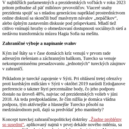
V najbližších parlamentných a prezidentských voľbách v roku 2023
pritom pribudne až päť miliónov prvovoličov. Viaceré snahy
prezidenta spojiť sa s mladou generáciou napríklad prostredníctvom
online diskusií sa skončili buď masívnym návalov „nepáčikov“,
alebo úplným zastavením diskusie pod príspevkami. Mladí tiež
citlivo vnímajú hrozby o obmedzovaní dostupnosti sociálnych sietí a
nedávnu transformáciu múzea Hagia Sofia na mešitu.
Zahraničné výboje a napínanie svalov
Kým iné štáty sa v čase domácich kríz venujú v prvom rade
adresným riešeniam a záchranným balíkom, Turecko sa venuje
nekompromisnému presadzovaniu „jednotných“ tureckých záujmov
v zahraničí.
Príkladom je turecké zapojenie v Sýrii. Pri ohlásení tretej ofenzívy
proti kurdským milíciám v Sýrii v októbri 2019 narástli Erdoğanove
preferencie o takmer štyri percentuálne body, čo jeho podporu
dostalo na úroveň 48%, najviac od prezidentských volieb v júni
2018. Ak teda predpokladáme, že čím nižšia je domáca vládna
podpora, tým aktívnejšie a hlasnejšie Turecko pôsobí na
medzinárodnom poli, dajú sa predvídať jeho mantinely?
Koncept tureckej zahraničnopolitickej doktríny
„Žiadne problémy
so susedmi“
, aplikovaný najmä v prvej dekáde nového milénia, sa