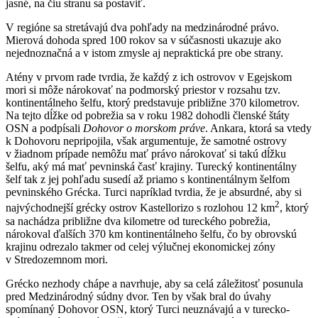
jasné, na čiu stranu sa postaviť.
V regióne sa stretávajú dva pohľady na medzinárodné právo.
Mierová dohoda spred 100 rokov sa v súčasnosti ukazuje ako
nejednoznačná a v istom zmysle aj nepraktická pre obe strany.
Atény v prvom rade tvrdia, že každý z ich ostrovov v Egejskom
mori si môže nárokovať na podmorský priestor v rozsahu tzv.
kontinentálneho šelfu, ktorý predstavuje približne 370 kilometrov.
Na tejto dĺžke od pobrežia sa v roku 1982 dohodli členské štáty
OSN a podpísali
Dohovor o morskom práve
. Ankara, ktorá sa vtedy
k Dohovoru nepripojila, však argumentuje, že samotné ostrovy
v žiadnom prípade nemôžu mať právo nárokovať si takú dĺžku
šelfu, aký má mať pevninská časť krajiny. Turecký kontinentálny
šelf tak z jej pohľadu susedí až priamo s kontinentálnym šelfom
pevninského Grécka. Turci napríklad tvrdia, že je absurdné, aby si
2
najvýchodnejší grécky ostrov Kastellorizo s rozlohou 12 km
, ktorý
sa nachádza približne dva kilometre od tureckého pobrežia,
nárokoval ďalších 370 km kontinentálneho šelfu, čo by obrovskú
krajinu odrezalo takmer od celej výlučnej ekonomickej zóny
v Stredozemnom mori.
Grécko nezhody chápe a navrhuje, aby sa celá záležitosť posunula
pred Medzinárodný súdny dvor. Ten by však bral do úvahy
spomínaný Dohovor OSN, ktorý Turci neuznávajú a v turecko-