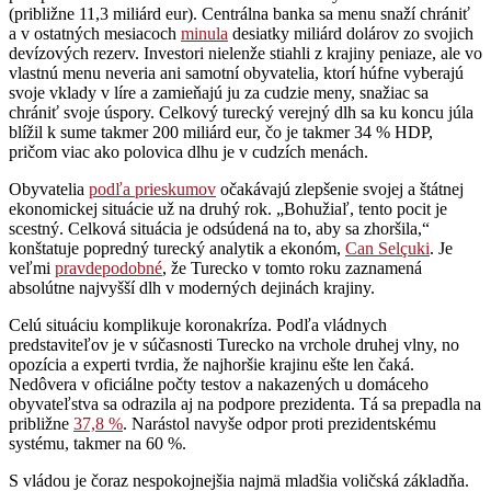
(približne 11,3 miliárd eur). Centrálna banka sa menu snaží chrániť
a v ostatných mesiacoch
minula
desiatky miliárd dolárov zo svojich
devízových rezerv. Investori nielenže stiahli z krajiny peniaze, ale vo
vlastnú menu neveria ani samotní obyvatelia, ktorí húfne vyberajú
svoje vklady v líre a zamieňajú ju za cudzie meny, snažiac sa
chrániť svoje úspory. Celkový turecký verejný dlh sa ku koncu júla
blížil k sume takmer 200 miliárd eur, čo je takmer 34 % HDP,
pričom viac ako polovica dlhu je v cudzích menách.
Obyvatelia
podľa prieskumov
očakávajú zlepšenie svojej a štátnej
ekonomickej situácie už na druhý rok. „Bohužiaľ, tento pocit je
scestný. Celková situácia je odsúdená na to, aby sa zhoršila,“
konštatuje popredný turecký analytik a ekonóm,
Can Selçuki
. Je
veľmi
pravdepodobné
, že Turecko v tomto roku zaznamená
absolútne najvyšší dlh v moderných dejinách krajiny.
Celú situáciu komplikuje koronakríza. Podľa vládnych
predstaviteľov je v súčasnosti Turecko na vrchole druhej vlny, no
opozícia a experti tvrdia, že najhoršie krajinu ešte len čaká.
Nedôvera v oficiálne počty testov a nakazených u domáceho
obyvateľstva sa odrazila aj na podpore prezidenta. Tá sa prepadla na
približne
37,8 %
. Narástol navyše odpor proti prezidentskému
systému, takmer na 60 %.
S vládou je čoraz nespokojnejšia najmä mladšia voličská základňa.