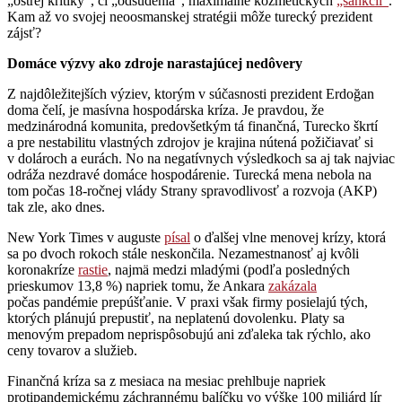
„ostrej kritiky“, či „odsúdenia“, maximálne kozmetických
„sankcií“
.
Kam až vo svojej neoosmanskej stratégii môže turecký prezident
zájsť?
Domáce výzvy ako zdroje narastajúcej nedôvery
Z najdôležitejších výziev, ktorým v súčasnosti prezident Erdoğan
doma čelí, je masívna hospodárska kríza. Je pravdou, že
medzinárodná komunita, predovšetkým tá finančná, Turecko škrtí
a pre nestabilitu vlastných zdrojov je krajina nútená požičiavať si
v dolároch a eurách. No na negatívnych výsledkoch sa aj tak najviac
odráža nezdravé domáce hospodárenie. Turecká mena nebola na
tom počas 18-ročnej vlády Strany spravodlivosť a rozvoja (AKP)
tak zle, ako dnes.
New York Times v auguste
písal
o ďalšej vlne menovej krízy, ktorá
sa po dvoch rokoch stále neskončila. Nezamestnanosť aj kvôli
koronakríze
rastie
, najmä medzi mladými (podľa posledných
prieskumov 13,8 %) napriek tomu, že Ankara
zakázala
počas pandémie prepúšťanie. V praxi však firmy posielajú tých,
ktorých plánujú prepustiť, na neplatenú dovolenku. Platy sa
menovým prepadom neprispôsobujú ani zďaleka tak rýchlo, ako
ceny tovarov a služieb.
Finančná kríza sa z mesiaca na mesiac prehlbuje napriek
protipandemickému záchrannému balíčku vo výške 100 miliárd lír