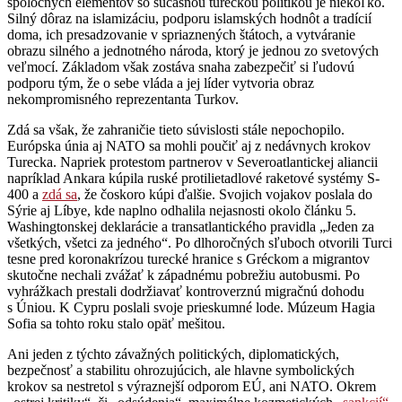
spoločných elementov so súčasnou tureckou politikou je niekoľko.
Silný dôraz na islamizáciu, podporu islamských hodnôt a tradícií
doma, ich presadzovanie v spriaznených štátoch, a vytváranie
obrazu silného a jednotného národa, ktorý je jednou zo svetových
veľmocí. Základom však zostáva snaha zabezpečiť si ľudovú
podporu tým, že o sebe vláda a jej líder vytvoria obraz
nekompromisného reprezentanta Turkov.
Zdá sa však, že zahraničie tieto súvislosti stále nepochopilo.
Európska únia aj NATO sa mohli poučiť aj z nedávnych krokov
Turecka. Napriek protestom partnerov v Severoatlantickej aliancii
napríklad Ankara kúpila ruské protilietadlové raketové systémy S-
400 a
zdá sa
, že čoskoro kúpi ďalšie. Svojich vojakov poslala do
Sýrie aj Líbye, kde naplno odhalila nejasnosti okolo článku 5.
Washingtonskej deklarácie a transatlantického pravidla „Jeden za
všetkých, všetci za jedného“. Po dlhoročných sľuboch otvorili Turci
tesne pred koronakrízou turecké hranice s Gréckom a migrantov
skutočne nechali zvážať k západnému pobrežiu autobusmi. Po
vyhrážkach prestali dodržiavať kontroverznú migračnú dohodu
s Úniou. K Cypru poslali svoje prieskumné lode. Múzeum Hagia
Sofia sa tohto roku stalo opäť mešitou.
Ani jeden z týchto závažných politických, diplomatických,
bezpečnosť a stabilitu ohrozujúcich, ale hlavne symbolických
krokov sa nestretol s výraznejší odporom EÚ, ani NATO. Okrem