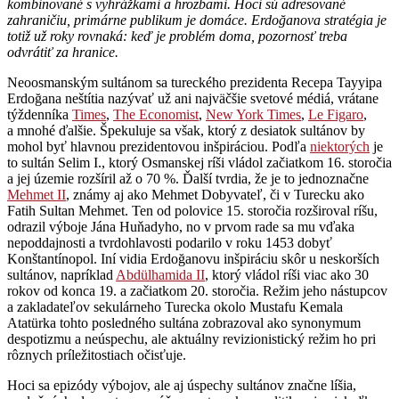
kombinované s vyhrážkami a hrozbami. Hoci sú adresované
zahraničiu, primárne publikum je domáce. Erdoğanova stratégia je
totiž už roky rovnaká: keď je problém doma, pozornosť treba
odvrátiť za hranice.
Neoosmanským sultánom sa tureckého prezidenta Recepa Tayyipa
Erdoğana neštítia nazývať už ani najväčšie svetové médiá, vrátane
týždenníka
Times
,
The Economist
,
New York Times
,
Le Figaro
,
a mnohé ďalšie. Špekuluje sa však, ktorý z desiatok sultánov by
mohol byť hlavnou prezidentovou inšpiráciou. Podľa
niektorých
je
to sultán Selim I., ktorý Osmanskej ríši vládol začiatkom 16. storočia
a jej územie rozšíril až o 70 %. Ďalší tvrdia, že je to jednoznačne
Mehmet II
, známy aj ako Mehmet Dobyvateľ, či v Turecku ako
Fatih Sultan Mehmet. Ten od polovice 15. storočia rozširoval ríšu,
odrazil výboje Jána Huňadyho, no v prvom rade sa mu vďaka
nepoddajnosti a tvrdohlavosti podarilo v roku 1453 dobyť
Konštantínopol. Iní vidia Erdoğanovu inšpiráciu skôr u neskorších
sultánov, napríklad
Abdülhamida II
, ktorý vládol ríši viac ako 30
rokov od konca 19. a začiatkom 20. storočia. Režim jeho nástupcov
a zakladateľov sekulárneho Turecka okolo Mustafu Kemala
Atatürka tohto posledného sultána zobrazoval ako synonymum
despotizmu a neúspechu, ale aktuálny revizionistický režim ho pri
rôznych príležitostiach očisťuje.
Hoci sa epizódy výbojov, ale aj úspechy sultánov značne líšia,