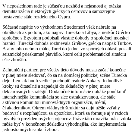
V neposlednom rade je súčasťou nezhôd a nejasností aj otázka
demilitarizácia niektorých gréckych ostrovov a samozrejme
postavenie stále rozdeleného Cypru.
Súčasné napätie vo východnom Stredomorí však nabralo na
obrátkach až po tom, ako najprv Turecko a Líbya, a neskôr Grécko
spoločne s Egyptom podpísali vlastné dohody o spoločnej morskej
hranici. Turecká dohoda rozhnevala Grékov, grécka naopak Turkov.
A aby toho nebolo málo, Turci do jednej zo sporných oblastí poslali
seizmické prieskumné plavidlo, ktoré celú problematickú situáciu
ešte zhoršilo.
Zahraniční partneri pre všetky tieto dôvody musia začať konečne
v plnej miere sledovať, čo sa na domácej politickej scéne Turecka
deje. Len tak budú vedieť pochopiť reakcie Ankary. Jednotlivé
kroky sú čitateľné a zapadajú do skladačky v plnej miere
deklarovaných stratégií. Dodatočné informácie dokáže ponúknuť
intenzívnejšia komunikácia so síce ostrakizovanou, ale stále
aktívnou komunitou mimovládnych organizácii, médií,
či akademikov. Okrem vládnych štruktúr sa dajú užšie vzťahy
budovať s rozpínajúcou sa opozíciou, ktorá sa formuje aj v radoch
bývalých prezidentových spojencov. Práve táto mravčia práca zdola
môže byť v konečnom dôsledku výhodnejšia, ako implementácia
jednostranných sankcií zhora.