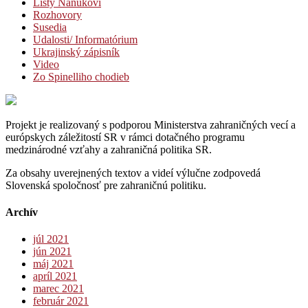
Listy Nanukovi
Rozhovory
Susedia
Udalosti/ Informatórium
Ukrajinský zápisník
Video
Zo Spinelliho chodieb
Projekt je realizovaný s podporou Ministerstva zahraničných vecí a
európskych záležitostí SR v rámci dotačného programu
medzinárodné vzťahy a zahraničná politika SR.
Za obsahy uverejnených textov a videí výlučne zodpovedá
Slovenská spoločnosť pre zahraničnú politiku.
Archív
júl 2021
jún 2021
máj 2021
apríl 2021
marec 2021
február 2021