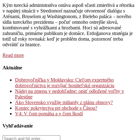
Kým turecká administratíva ostáva aspoň sčasti zmierlivá a rétorika
v napätej situácii v Stredomorí naznačuje otvorenosť dialógu s
Aténami, Bruselom aj Washingtonom, z Bieleho paláca – nového
sídla tureckého prezidenta – počuť omnoho ostrejšie slová,
kombinované s vyhrážkami a hrozbami. Hoci sú adresované
zahraničiu, primárne publikum je domáce. Erdoğanova stratégia je
totiž už roky rovnaká: keď je problém doma, pozornosť treba
odvrátiť za hranice.
Read more
Aktuálne
Dobrovoľníčka v Moldavsku: Cieľom expertného
dobrovoľníctva je rozvíjať hostiteľskú organizáciu
Nádej na zmenu v nedohľadne: opäť odložené voľby v
Palestíne
Ako Slovensko využije miliardy z plánu obnovy?
Koniec pokrytectva pri obchode s Čínou?
V4: V čom pomáha a v čom škodí
Vyhľadávanie