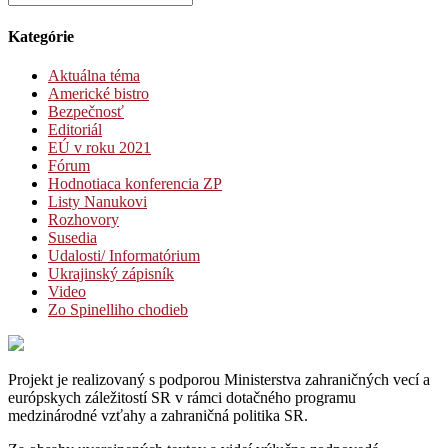
Kategórie
Aktuálna téma
Americké bistro
Bezpečnosť
Editoriál
EÚ v roku 2021
Fórum
Hodnotiaca konferencia ZP
Listy Nanukovi
Rozhovory
Susedia
Udalosti/ Informatórium
Ukrajinský zápisník
Video
Zo Spinelliho chodieb
Projekt je realizovaný s podporou Ministerstva zahraničných vecí a
európskych záležitostí SR v rámci dotačného programu
medzinárodné vzťahy a zahraničná politika SR.