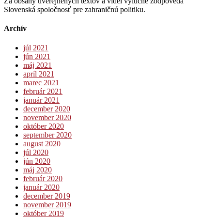
Za obsahy uverejnených textov a videí výlučne zodpovedá
Slovenská spoločnosť pre zahraničnú politiku.
Archív
júl 2021
jún 2021
máj 2021
apríl 2021
marec 2021
február 2021
január 2021
december 2020
november 2020
október 2020
september 2020
august 2020
júl 2020
jún 2020
máj 2020
február 2020
január 2020
december 2019
november 2019
október 2019