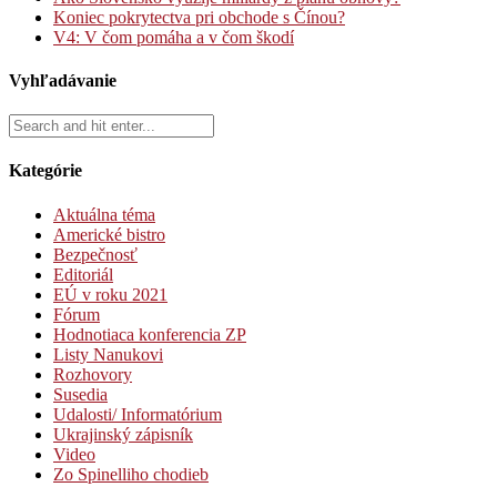
Koniec pokrytectva pri obchode s Čínou?
V4: V čom pomáha a v čom škodí
Vyhľadávanie
Kategórie
Aktuálna téma
Americké bistro
Bezpečnosť
Editoriál
EÚ v roku 2021
Fórum
Hodnotiaca konferencia ZP
Listy Nanukovi
Rozhovory
Susedia
Udalosti/ Informatórium
Ukrajinský zápisník
Video
Zo Spinelliho chodieb