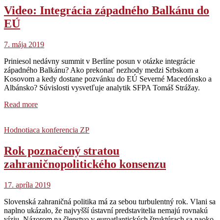
Video: Integrácia západného Balkánu do
EÚ
7. mája 2019
Priniesol nedávny summit v Berlíne posun v otázke integrácie
západného Balkánu? Ako prekonať nezhody medzi Srbskom a
Kosovom a kedy dostane pozvánku do EÚ Severné Macedónsko a
Albánsko? Súvislosti vysvetľuje analytik SFPA Tomáš Strážay.
Read more
Hodnotiaca konferencia ZP
Rok poznačený stratou
zahraničnopolitického konsenzu
17. apríla 2019
Slovenská zahraničná politika má za sebou turbulentný rok. Vlani sa
naplno ukázalo, že najvyšší ústavní predstavitelia nemajú rovnakú
víziu. Názorom na členstvo v euroatlantických štruktúrach sa naoko