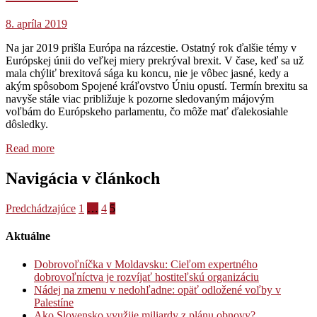
8. apríla 2019
Na jar 2019 prišla Európa na rázcestie. Ostatný rok ďalšie témy v
Európskej únii do veľkej miery prekrýval brexit. V čase, keď sa už
mala chýliť brexitová sága ku koncu, nie je vôbec jasné, kedy a
akým spôsobom Spojené kráľovstvo Úniu opustí. Termín brexitu sa
navyše stále viac približuje k pozorne sledovaným májovým
voľbám do Európskeho parlamentu, čo môže mať ďalekosiahle
dôsledky.
Read more
Navigácia v článkoch
Predchádzajúce
1
…
4
5
Aktuálne
Dobrovoľníčka v Moldavsku: Cieľom expertného
dobrovoľníctva je rozvíjať hostiteľskú organizáciu
Nádej na zmenu v nedohľadne: opäť odložené voľby v
Palestíne
Ako Slovensko využije miliardy z plánu obnovy?