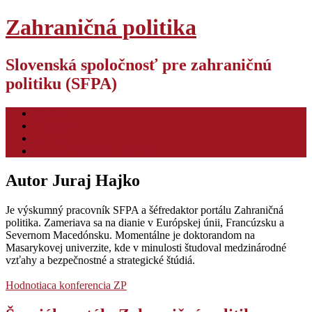
Zahraničná politika
Slovenská spoločnosť pre zahraničnú
politiku (SFPA)
O nás
Pre autorov
Video
Hodnotiaca konferencia ZP
Autor
Juraj Hajko
Je výskumný pracovník SFPA a šéfredaktor portálu Zahraničná
politika. Zameriava sa na dianie v Európskej únii, Francúzsku a
Severnom Macedónsku. Momentálne je doktorandom na
Masarykovej univerzite, kde v minulosti študoval medzinárodné
vzťahy a bezpečnostné a strategické štúdiá.
Hodnotiaca konferencia ZP