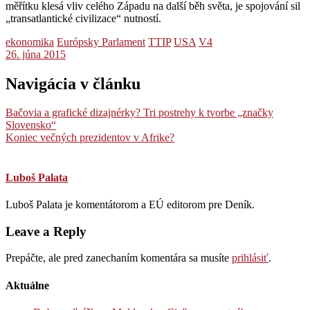
měřítku klesá vliv celého Západu na další běh světa, je spojování sil
„transatlantické civilizace“ nutností.
ekonomika
Európsky Parlament
TTIP
USA
V4
26. júna 2015
Navigácia v článku
Bačovia a grafické dizajnérky? Tri postrehy k tvorbe „značky
Slovensko“
Koniec večných prezidentov v Afrike?
Luboš Palata
Luboš Palata je komentátorom a EÚ editorom pre Deník.
Leave a Reply
Prepáčte, ale pred zanechaním komentára sa musíte
prihlásiť
.
Aktuálne