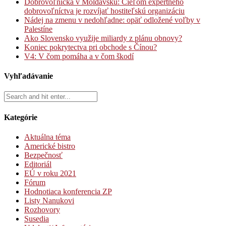
Dobrovoľníčka v Moldavsku: Cieľom expertného
dobrovoľníctva je rozvíjať hostiteľskú organizáciu
Nádej na zmenu v nedohľadne: opäť odložené voľby v
Palestíne
Ako Slovensko využije miliardy z plánu obnovy?
Koniec pokrytectva pri obchode s Čínou?
V4: V čom pomáha a v čom škodí
Vyhľadávanie
Kategórie
Aktuálna téma
Americké bistro
Bezpečnosť
Editoriál
EÚ v roku 2021
Fórum
Hodnotiaca konferencia ZP
Listy Nanukovi
Rozhovory
Susedia