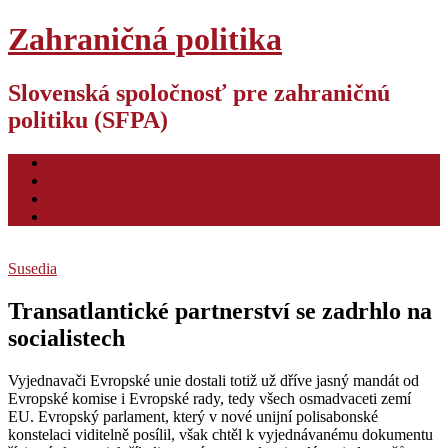
Zahraničná politika
Slovenská spoločnosť pre zahraničnú
politiku (SFPA)
O nás
Pre autorov
Video
Hodnotiaca konferencia ZP
Susedia
Transatlantické partnerství se zadrhlo na
socialistech
Vyjednavači Evropské unie dostali totiž už dříve jasný mandát od
Evropské komise i Evropské rady, tedy všech osmadvaceti zemí
EU. Evropský parlament, který v nové unijní polisabonské
konstelaci viditelně posílil, však chtěl k vyjednávanému dokumentu