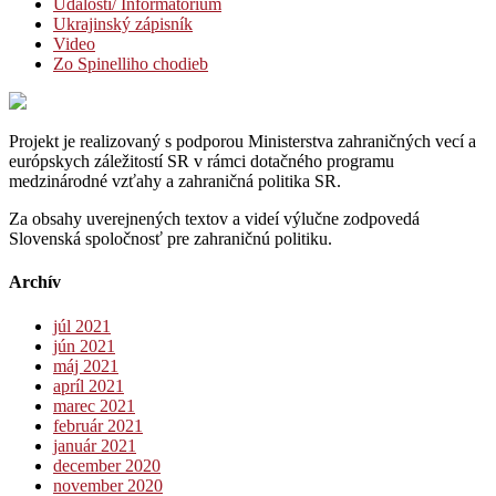
Udalosti/ Informatórium
Ukrajinský zápisník
Video
Zo Spinelliho chodieb
Projekt je realizovaný s podporou Ministerstva zahraničných vecí a
európskych záležitostí SR v rámci dotačného programu
medzinárodné vzťahy a zahraničná politika SR.
Za obsahy uverejnených textov a videí výlučne zodpovedá
Slovenská spoločnosť pre zahraničnú politiku.
Archív
júl 2021
jún 2021
máj 2021
apríl 2021
marec 2021
február 2021
január 2021
december 2020
november 2020