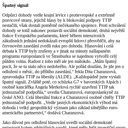
Špatný signál
Odpůrci dohody vedle krajní levice i protievropské a extrémně
pravicové strany, jejichž hlasy by k blokování podpory TTIP
nestačili, však dostali poměrně nečekaného spojence. Proti schválení
dohody se totiž nakonec postavili sociální demokraté, druhá největší
frakce Evropského parlamentu, které během intenzivních
zákulisních jednání nedokázali evropští lidovci přesvědčit, aby na
červnovém zasedání zvedli ruku pro dohodu. Hlasování i celá
debata k TTIP byly zrušeny a v jinak na minuty našlapaném
programu europoslanců ve Štrasburku se najednou vytvořil celý
půlden volna. Radost z toho měl ale jen málokdo. „Mám špatný
pocit, že se tu stalo něco nedobrého. Ale pořád doufám, že jde jen o
odložení o měsíc, do příštího zasedání,“ řekla Dita Charanzová,
zpravodajka TTIP za liberály (ALDE). „Každopádně jsme vyslali
špatný signál. Zvláště poté, co schůzka G7 v bavorských Alpách i
osobně kancléřka Angela Merkelová rychlé uzavření TTIP tak
jednoznačně podpořila,“ uvedla Charanzová, europoslankyně za
české ANO. Celá liberální frakce a Charanzová osobně chtěly TTIP
jednoznačně podpořit. „Vedle jasných ekonomických výhod má
dohoda i velký geopolitický význam jako základ silnějšího euro-
amerického partnerství,“ dodává Charanzová.
Jako důvod pro odložení hlasování uvedli sociální demokraté
nejasnosti kolem arbitrážních soudů, které měly řešit investiční spory