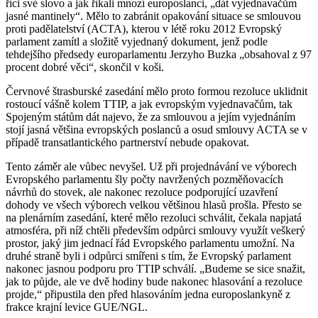
říci své slovo a jak říkali mnozí europoslanci, „dát vyjednavačům
jasné mantinely“. Mělo to zabránit opakování situace se smlouvou
proti padělatelství (ACTA), kterou v létě roku 2012 Evropský
parlament zamítl a složitě vyjednaný dokument, jenž podle
tehdejšího předsedy europarlamentu Jerzyho Buzka „obsahoval z 97
procent dobré věci“, skončil v koši.
Červnové štrasburské zasedání mělo proto formou rezoluce uklidnit
rostoucí vášně kolem TTIP, a jak evropským vyjednavačům, tak
Spojeným státům dát najevo, že za smlouvou a jejím vyjednáním
stojí jasná většina evropských poslanců a osud smlouvy ACTA se v
případě transatlantického partnerství nebude opakovat.
Tento záměr ale vůbec nevyšel. Už při projednávání ve výborech
Evropského parlamentu šly počty navržených pozměňovacích
návrhů do stovek, ale nakonec rezoluce podporující uzavření
dohody ve všech výborech velkou většinou hlasů prošla. Přesto se
na plenárním zasedání, které mělo rezoluci schválit, čekala napjatá
atmosféra, při níž chtěli především odpůrci smlouvy využít veškerý
prostor, jaký jim jednací řád Evropského parlamentu umožní. Na
druhé straně byli i odpůrci smířeni s tím, že Evropský parlament
nakonec jasnou podporu pro TTIP schválí. „Budeme se sice snažit,
jak to půjde, ale ve dvě hodiny bude nakonec hlasování a rezoluce
projde,“ připustila den před hlasováním jedna europoslankyně z
frakce krajní levice GUE/NGL.