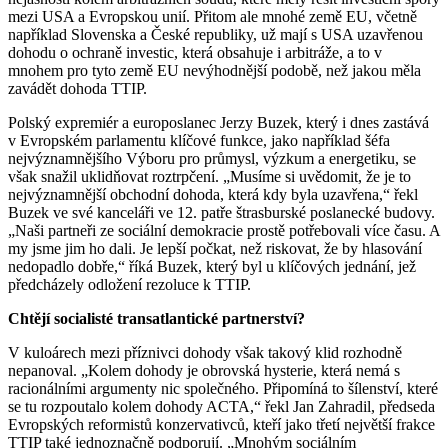
mezi USA a Evropskou unií. Přitom ale mnohé země EU, včetně
například Slovenska a České republiky, už mají s USA uzavřenou
dohodu o ochraně investic, která obsahuje i arbitráže, a to v
mnohem pro tyto země EU nevýhodnější podobě, než jakou měla
zavádět dohoda TTIP.
Polský expremiér a europoslanec Jerzy Buzek, který i dnes zastává
v Evropském parlamentu klíčové funkce, jako například šéfa
nejvýznamnějšího Výboru pro průmysl, výzkum a energetiku, se
však snažil uklidňovat roztrpčení. „Musíme si uvědomit, že je to
nejvýznamnější obchodní dohoda, která kdy byla uzavřena,“ řekl
Buzek ve své kanceláři ve 12. patře štrasburské poslanecké budovy.
„Naši partneři ze sociální demokracie prostě potřebovali více času. A
my jsme jim ho dali. Je lepší počkat, než riskovat, že by hlasování
nedopadlo dobře,“ říká Buzek, který byl u klíčových jednání, jež
předcházely odložení rezoluce k TTIP.
Chtějí socialisté transatlantické partnerství?
V kuloárech mezi příznivci dohody však takový klid rozhodně
nepanoval. „Kolem dohody je obrovská hysterie, která nemá s
racionálními argumenty nic společného. Připomíná to šílenství, které
se tu rozpoutalo kolem dohody ACTA,“ řekl Jan Zahradil, předseda
Evropských reformistů konzervativců, kteří jako třetí největší frakce
TTIP také jednoznačně podporují. „Mnohým sociálním