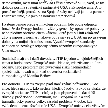
demokratům, mezi nimi například i části německé SPD, vadí, že by
dohoda posílila strategické partnerství USA a Evropské unie. A to
prostě nechtějí, protože se na Spojené státy nedívají jako na partnera
Evropské unie, ale jako na konkurenta,“ dodává.
Hysterie panuje především kolem potravin, kde podle odpůrců
hrozí, že do Evropy budou dováženy geneticky upravené potraviny
nebo plodiny ošetřené chemikáliemi, které jsou v Unii zakázané.
„To je naprostý nesmysl, takové potraviny se z USA ani po uzavření
dohody na unijní trh nedostanou. Vysoké evropské standardy
nebudou snižovány,“ odporuje těmto názorům europoslankyně
Charanzová.
Socialisté mají ale i další důvody. „TTIP je jedno z nejdůležitějších
témat o budoucnosti Evropské unie. Jde o to, zda zůstane unií pro
občany, nebo prostorem pro zvyšování zisků nadnárodních
společností,“ uvádí například slovenská socialistická
europoslankyně Monika Beňová.
Pro dohodu TTIP tak zřejmě platí staré známé pořekadlo: „Kdo
chce, hledá návody, kdo nechce, hledá důvody.“ Pokud se ukáže, že
evropští socialisté TTIP nechtějí a jsou připraveni hledat další
důvody, proč dohodu odmítnout, má Evropská unie a celý
transatlantický prostor velký, zásadní problém. V době, kdy
vzhledem ke zmenšování role USA i Evropské unie v celosvětovém