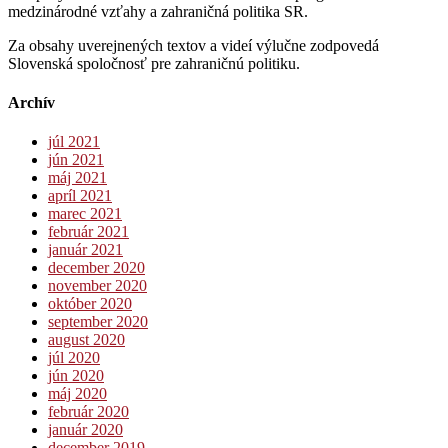
medzinárodné vzťahy a zahraničná politika SR.
Za obsahy uverejnených textov a videí výlučne zodpovedá
Slovenská spoločnosť pre zahraničnú politiku.
Archív
júl 2021
jún 2021
máj 2021
apríl 2021
marec 2021
február 2021
január 2021
december 2020
november 2020
október 2020
september 2020
august 2020
júl 2020
jún 2020
máj 2020
február 2020
január 2020
december 2019