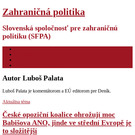
Zahraničná politika
Slovenská spoločnosť pre zahraničnú
politiku (SFPA)
O nás
Pre autorov
Video
Hodnotiaca konferencia ZP
Autor
Luboš Palata
Luboš Palata je komentátorom a EÚ editorom pre Deník.
Aktuálna téma
České opoziční koalice ohrožují moc
Babišova ANO, jinde ve střední Evropě je
to složitější