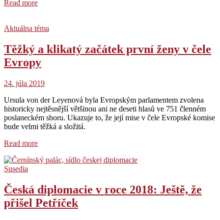
Read more
Aktuálna téma
Těžký a klikatý začátek první ženy v čele
Evropy
24. júla 2019
Ursula von der Leyenová byla Evropským parlamentem zvolena
historicky nejtěsnější většinou ani ne deseti hlasů ve 751 členném
poslaneckém sboru. Ukazuje to, že její mise v čele Evropské komise
bude velmi těžká a složitá.
Read more
Susedia
Česká diplomacie v roce 2018: Ještě, že
přišel Petříček