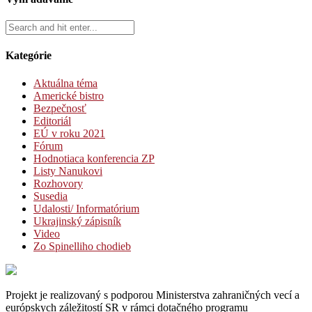
Kategórie
Aktuálna téma
Americké bistro
Bezpečnosť
Editoriál
EÚ v roku 2021
Fórum
Hodnotiaca konferencia ZP
Listy Nanukovi
Rozhovory
Susedia
Udalosti/ Informatórium
Ukrajinský zápisník
Video
Zo Spinelliho chodieb
Projekt je realizovaný s podporou Ministerstva zahraničných vecí a
európskych záležitostí SR v rámci dotačného programu