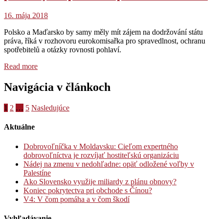
16. mája 2018
Polsko a Maďarsko by samy měly mít zájem na dodržování státu
práva, říká v rozhovoru eurokomisařka pro spravedlnost, ochranu
spotřebitelů a otázky rovnosti pohlaví.
Read more
Navigácia v článkoch
1
2
…
5
Nasledujúce
Aktuálne
Dobrovoľníčka v Moldavsku: Cieľom expertného
dobrovoľníctva je rozvíjať hostiteľskú organizáciu
Nádej na zmenu v nedohľadne: opäť odložené voľby v
Palestíne
Ako Slovensko využije miliardy z plánu obnovy?
Koniec pokrytectva pri obchode s Čínou?
V4: V čom pomáha a v čom škodí
Vyhľadávanie