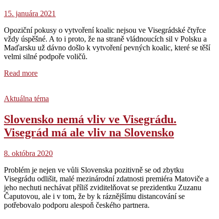
15. januára 2021
Opoziční pokusy o vytvoření koalic nejsou ve Visegrádské čtyřce
vždy úspěšné. A to i proto, že na straně vládnoucích sil v Polsku a
Maďarsku už dávno došlo k vytvoření pevných koalic, které se těší
velmi silné podpoře voličů.
Read more
Aktuálna téma
Slovensko nemá vliv ve Visegrádu.
Visegrád má ale vliv na Slovensko
8. októbra 2020
Problém je nejen ve vůli Slovenska pozitivně se od zbytku
Visegrádu odlišit, malé mezinárodní zdatnosti premiéra Matoviče a
jeho nechuti nechávat příliš zviditelňovat se prezidentku Zuzanu
Čaputovou, ale i v tom, že by k ráznějšímu distancování se
potřebovalo podporu alespoň českého partnera.