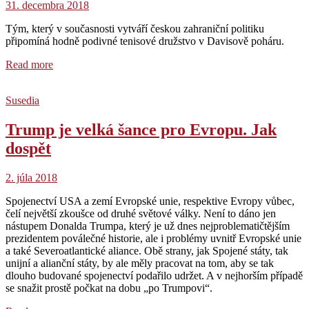
31. decembra 2018
Tým, který v současnosti vytváří českou zahraniční politiku
připomíná hodně podivné tenisové družstvo v Davisově poháru.
Read more
Susedia
Trump je velká šance pro Evropu. Jak
dospět
2. júla 2018
Spojenectví USA a zemí Evropské unie, respektive Evropy vůbec,
čelí největší zkoušce od druhé světové války. Není to dáno jen
nástupem Donalda Trumpa, který je už dnes nejproblematičtějším
prezidentem poválečné historie, ale i problémy uvnitř Evropské unie
a také Severoatlantické aliance. Obě strany, jak Spojené státy, tak
unijní a alianční státy, by ale měly pracovat na tom, aby se tak
dlouho budované spojenectví podařilo udržet. A v nejhorším případě
se snažit prostě počkat na dobu „po Trumpovi“.