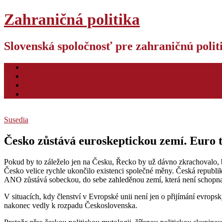
Zahraničná politika
Slovenská spoločnosť pre zahraničnú poli
O nás
Pre autorov
Video
Hodnotiaca konferencia ZP
Susedia
Česko zůstává euroskeptickou zemí. Euro t
Pokud by to záleželo jen na Česku, Řecko by už dávno zkrachovalo,
Česko velice rychle ukončilo existenci společné měny. Česká republ
ANO zůstává sobeckou, do sebe zahleděnou zemí, která není schopn
V situacích, kdy členství v Evropské unii není jen o přijímání evropsk
nakonec vedly k rozpadu Československa.