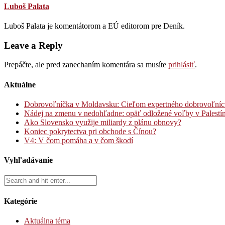
Luboš Palata
Luboš Palata je komentátorom a EÚ editorom pre Deník.
Leave a Reply
Prepáčte, ale pred zanechaním komentára sa musíte
prihlásiť
.
Aktuálne
Dobrovoľníčka v Moldavsku: Cieľom expertného dobrovoľníctva
Nádej na zmenu v nedohľadne: opäť odložené voľby v Palestí
Ako Slovensko využije miliardy z plánu obnovy?
Koniec pokrytectva pri obchode s Čínou?
V4: V čom pomáha a v čom škodí
Vyhľadávanie
Kategórie
Aktuálna téma