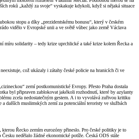
byl jediným motorem rozdělení Vladimír Mečiar. Podobnou měrou se na
ích roků „každý za svoje“ vyskakuje kdykoli, když si nějaká situace
lubokou stopu a díky „prezidentskému bonusu“, který v českém
 rádo vidělo v Evropské unii a ve světě vůbec jako země Václava
í míru solidarity – tedy krize uprchlické a také krize kolem Řecka a
neexistuje, což ukázaly i zátahy české policie na hranicích či ve
e „cizineckou“ zemí postkomunistické Evropy. Přesto Praha dostala
ka byl připraven zablokovat jakékoli rozhodnutí, které by azylanty
oblému zcela nedostatečným gestem. A i to vyvolává zuřivou kritiku
e a dalších muslimských zemí za potenciální teroristy ve službách
 kterou Řecko zemím eurozóny přineslo. Pro české politiky je to
 to Česku nedělalo žádné ekonomické potíže. Česká ODS stále