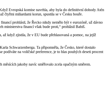
. Když Evropská komise navrhla, aby byla do definitivní dohody Atén
ž čtyřmi miliardami korun, spustila se v Česku bouře.
 financí prohlásil, že Řecko nikdy nemělo být v eurozóně, už dávno
ministerstva financí však bude proti,“ prohlásil Babiš.
, až když zjistila, že v EU bude přehlasovaná a pomoc, na jejíž
 Karla Schwarzenberga. Ta připomněla, že Česko, které dostalo
 podíváte na voličské preference, je to hlas pouhých deseti procent
ních měsících jakoby navíc směřovalo zcela opačným směrem.