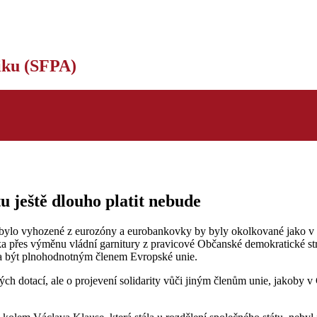
tiku (SFPA)
u ještě dlouho platit nebude
 bylo vyhozené z eurozóny a eurobankovky by byly okolkované jako v
ika přes výměnu vládní garnitury z pravicové Občanské demokratické s
a být plnohodnotným členem Evropské unie.
ých dotací, ale o projevení solidarity vůči jiným členům unie, jakoby v 