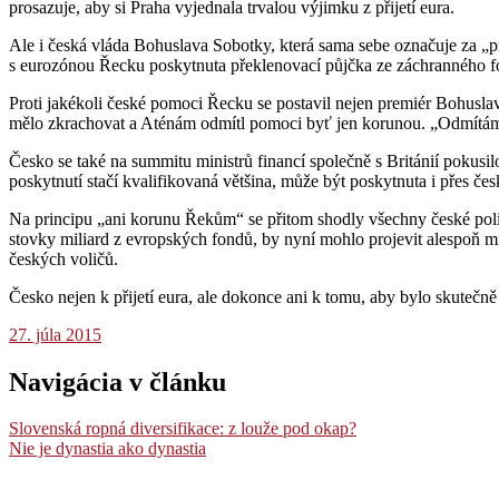
prosazuje, aby si Praha vyjednala trvalou výjimku z přijetí eura.
Ale i česká vláda Bohuslava Sobotky, která sama sebe označuje za „pr
s eurozónou Řecku poskytnuta překlenovací půjčka ze záchranného fon
Proti jakékoli české pomoci Řecku se postavil nejen premiér Bohusla
mělo zkrachovat a Aténám odmítl pomoci byť jen korunou. „Odmítám ru
Česko se také na summitu ministrů financí společně s Británií pokusil
poskytnutí stačí kvalifikovaná většina, může být poskytnuta i přes če
Na principu „ani korunu Řekům“ se přitom shodly všechny české polit
stovky miliard z evropských fondů, by nyní mohlo projevit alespoň mi
českých voličů.
Česko nejen k přijetí eura, ale dokonce ani k tomu, aby bylo skuteč
27. júla 2015
Navigácia v článku
Slovenská ropná diversifikace: z louže pod okap?
Nie je dynastia ako dynastia