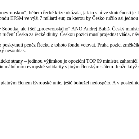
oevropskou“, během řecké krize ukázala, jak to s ní ve skutečnosti je
du EFSM ve výši 7 miliard eur, za kterou by Česko ručilo asi jednou a
v Sobotka, ale i šéf „proevropského“ ANO Andrej Babiš. Český ministr
čení Česka za řecké dluhy. Českou pozici musí projednat vláda, návrh 
o poskytnutí peněz Řecku z tohoto fondu vetovat. Praha pozici změkčila
ský nesouhlas.
ické strany – jedinou výjimkou je opoziční TOP 09 ministra zahraničí
nimální míru evropské solidarity s jiným členským státem. Jenže když se
ně platným členem Evropské unie, ještě bohužel nedospělo. A v posled