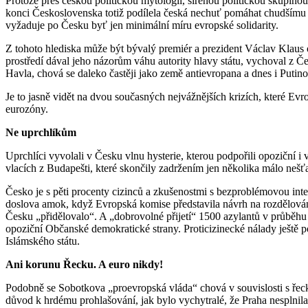
Protože přes českou politickou mytologii, šířenou politickou skupin
konci Československa totiž podílela česká nechuť pomáhat chudšímu a
vyžaduje po Česku byť jen minimální míru evropské solidarity.
Z tohoto hlediska může být bývalý premiér a prezident Václav Klau
prostředí dával jeho názorům váhu autority hlavy státu, vychoval z 
Havla, chová se daleko častěji jako země antievropana a dnes i Puti
Je to jasně vidět na dvou současných nejvážnějších krizích, které Evr
eurozóny.
Ne uprchlíkům
Uprchlíci vyvolali v Česku vlnu hysterie, kterou podpořili opoziční i v
vlacích z Budapešti, které skončily zadržením jen několika málo nešťa
Česko je s pěti procenty cizinců a zkušenostmi s bezproblémovou inte
doslova amok, když Evropská komise představila návrh na rozdělování
Česku „přidělovalo“. A „dobrovolné přijetí“ 1500 azylantů v průběhu 
opoziční Občanské demokratické strany. Proticizinecké nálady ještě p
Islámského státu.
Ani korunu Řecku. A euro nikdy!
Podobně se Sobotkova „proevropská vláda“ chová v souvislosti s řeck
důvod k hrdému prohlašování, jak bylo vychytralé, že Praha nesplnil