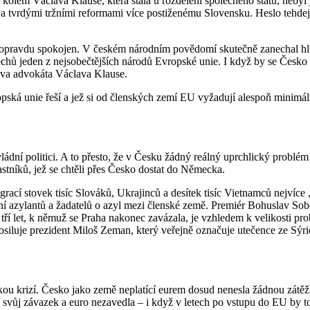
ou kolem Václava Klause, která stála u rozdělení společného státu, ne
 tvrdými tržními reformami více postiženému Slovensku. Heslo tehdejš
s opravdu spokojen. V českém národním povědomí skutečně zanechal h
Čechů jeden z nejsobečtějších národů Evropské unie. I když by se Česko
nova advokáta Václava Klause.
opská unie řeší a jež si od členských zemí EU vyžadují alespoň minimáln
ládní politici. A to přesto, že v Česku žádný reálný uprchlický problém 
stníků, jež se chtěli přes Česko dostat do Německa.
grací stovek tisíc Slováků, Ukrajinců a desítek tisíc Vietnamců nejvíc
 azylantů a žadatelů o azyl mezi členské země. Premiér Bohuslav Sobot
tří let, k němuž se Praha nakonec zavázala, je vzhledem k velikosti pr
osiluje prezident Miloš Zeman, který veřejně označuje utečence ze Sýri
ou krizí. Česko jako země neplatící eurem dosud nenesla žádnou zátěž,
a svůj závazek a euro nezavedla – i když v letech po vstupu do EU by