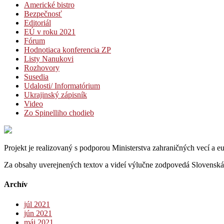
Americké bistro
Bezpečnosť
Editoriál
EÚ v roku 2021
Fórum
Hodnotiaca konferencia ZP
Listy Nanukovi
Rozhovory
Susedia
Udalosti/ Informatórium
Ukrajinský zápisník
Video
Zo Spinelliho chodieb
Projekt je realizovaný s podporou Ministerstva zahraničných vecí a 
Za obsahy uverejnených textov a videí výlučne zodpovedá Slovenská 
Archív
júl 2021
jún 2021
máj 2021