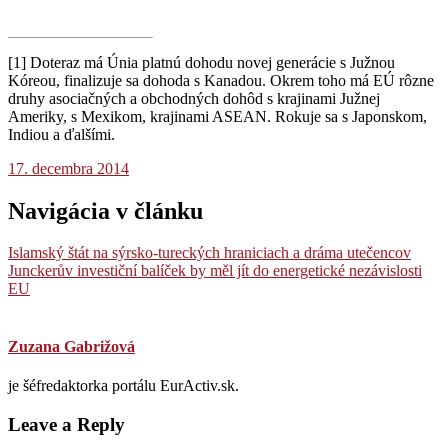
[1] Doteraz má Únia platnú dohodu novej generácie s Južnou
Kóreou, finalizuje sa dohoda s Kanadou. Okrem toho má EÚ rôzne
druhy asociačných a obchodných dohôd s krajinami Južnej
Ameriky, s Mexikom, krajinami ASEAN. Rokuje sa s Japonskom,
Indiou a ďalšími.
17. decembra 2014
Navigácia v článku
Islamský štát na sýrsko-tureckých hraniciach a dráma utečencov
Junckerův investiční balíček by měl jít do energetické nezávislosti
EU
Zuzana Gabrižová
je šéfredaktorka portálu EurActiv.sk.
Leave a Reply