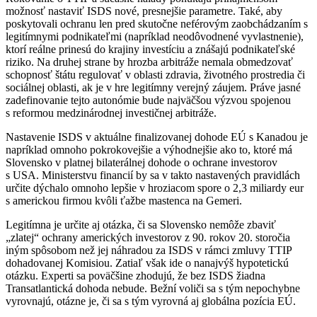
možnosť nastaviť ISDS nové, presnejšie parametre. Také, aby
poskytovali ochranu len pred skutočne neférovým zaobchádzaním s
legitímnymi podnikateľmi (napríklad neodôvodnené vyvlastnenie),
ktorí reálne prinesú do krajiny investíciu a znášajú podnikateľské
riziko. Na druhej strane by hrozba arbitráže nemala obmedzovať
schopnosť štátu regulovať v oblasti zdravia, životného prostredia či
sociálnej oblasti, ak je v hre legitímny verejný záujem. Práve jasné
zadefinovanie tejto autonómie bude najväčšou výzvou spojenou
s reformou medzinárodnej investičnej arbitráže.
Nastavenie ISDS v aktuálne finalizovanej dohode EÚ s Kanadou je
napríklad omnoho pokrokovejšie a výhodnejšie ako to, ktoré má
Slovensko v platnej bilaterálnej dohode o ochrane investorov
s USA. Ministerstvu financií by sa v takto nastavených pravidlách
určite dýchalo omnoho lepšie v hroziacom spore o 2,3 miliardy eur
s americkou firmou kvôli ťažbe mastenca na Gemeri.
Legitímna je určite aj otázka, či sa Slovensko nemôže zbaviť
„zlatej“ ochrany amerických investorov z 90. rokov 20. storočia
iným spôsobom než jej náhradou za ISDS v rámci zmluvy TTIP
dohadovanej Komisiou. Zatiaľ však ide o nanajvýš hypotetickú
otázku. Experti sa poväčšine zhodujú, že bez ISDS žiadna
Transatlantická dohoda nebude. Bežní voliči sa s tým nepochybne
vyrovnajú, otázne je, či sa s tým vyrovná aj globálna pozícia EÚ.