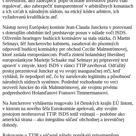
s investormi, ako zabezpečiť popri ochrane investorov právo vlád
regulovať, ako zabezpečiť transparentnosť v arbitrážnych konaniach
a ich vzťah k národným súdom, na etický kódex arbitrov, ich
vyžadovanú kvalifikáciu atď.
Nástup novej Európskej komisie Jean-Clauda Junckera v porovnaní
s doterajším obdobím tiež predstavuje posun v nálade voči ISDS.
Oživením hearingov budúcich komisárov sa stala otázka, či Martin
Selmayr, šéf Junckerovho kabinetu, zasahoval do písomných
odpovedí budúcej komisárky pre obchod Cecilie Malmströmovej,
ktoré zaslala europoslancom. Podľa zistení holandskej liberálnej
europoslankyne Marietje Schaake mal Selmayr jej pripravený text
upraviť v zmysle, ktorý ISDS v rámci TTIP zavrhoval. Odťažitý
postoj prezentoval Juncker aj vo svojej inauguračnej reči, keď
vyhlásil, že nepodporí nič, čo by narušovalo legitimitu a pôsobnosť
národných súdnych systémov. Posledné rozhodnutie vo veci
nezveril Juncker do rúk Malmströmovej, ale svojmu prvému
podpredsedovi Holanďanovi Fransovi Timmermansovi.
Na Junckerove vyhlásenia reagovalo 14 členských krajín EÚ listom,
v ktorom na nového šéfa Eurokomisie apelovali, aby svojím
postojom neohrozoval TTIP. ISDS totiž vnímajú – podobne ako
americká strana – ako integrálnu súčasť obchodnej a investičnej
dohody.
Rokovanie o TTIP a súčasné nálady ponúkajú prinajmenšom