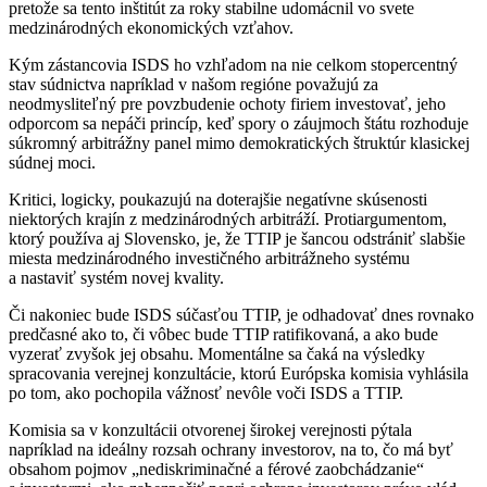
pretože sa tento inštitút za roky stabilne udomácnil vo svete
medzinárodných ekonomických vzťahov.
Kým zástancovia ISDS ho vzhľadom na nie celkom stopercentný
stav súdnictva napríklad v našom regióne považujú za
neodmysliteľný pre povzbudenie ochoty firiem investovať, jeho
odporcom sa nepáči princíp, keď spory o záujmoch štátu rozhoduje
súkromný arbitrážny panel mimo demokratických štruktúr klasickej
súdnej moci.
Kritici, logicky, poukazujú na doterajšie negatívne skúsenosti
niektorých krajín z medzinárodných arbitráží. Protiargumentom,
ktorý používa aj Slovensko, je, že TTIP je šancou odstrániť slabšie
miesta medzinárodného investičného arbitrážneho systému
a nastaviť systém novej kvality.
Či nakoniec bude ISDS súčasťou TTIP, je odhadovať dnes rovnako
predčasné ako to, či vôbec bude TTIP ratifikovaná, a ako bude
vyzerať zvyšok jej obsahu. Momentálne sa čaká na výsledky
spracovania verejnej konzultácie, ktorú Európska komisia vyhlásila
po tom, ako pochopila vážnosť nevôle voči ISDS a TTIP.
Komisia sa v konzultácii otvorenej širokej verejnosti pýtala
napríklad na ideálny rozsah ochrany investorov, na to, čo má byť
obsahom pojmov „nediskriminačné a férové zaobchádzanie“