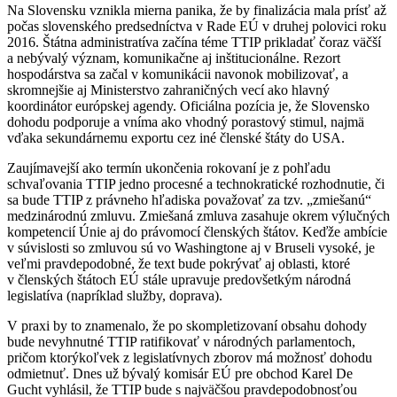
Na Slovensku vznikla mierna panika, že by finalizácia mala prísť až
počas slovenského predsedníctva v Rade EÚ v druhej polovici roku
2016. Štátna administratíva začína téme TTIP prikladať čoraz väčší
a nebývalý význam, komunikačne aj inštitucionálne. Rezort
hospodárstva sa začal v komunikácii navonok mobilizovať, a
skromnejšie aj Ministerstvo zahraničných vecí ako hlavný
koordinátor európskej agendy. Oficiálna pozícia je, že Slovensko
dohodu podporuje a vníma ako vhodný porastový stimul, najmä
vďaka sekundárnemu exportu cez iné členské štáty do USA.
Zaujímavejší ako termín ukončenia rokovaní je z pohľadu
schvaľovania TTIP jedno procesné a technokratické rozhodnutie, či
sa bude TTIP z právneho hľadiska považovať za tzv. „zmiešanú“
medzinárodnú zmluvu. Zmiešaná zmluva zasahuje okrem výlučných
kompetencií Únie aj do právomocí členských štátov. Keďže ambície
v súvislosti so zmluvou sú vo Washingtone aj v Bruseli vysoké, je
veľmi pravdepodobné, že text bude pokrývať aj oblasti, ktoré
v členských štátoch EÚ stále upravuje predovšetkým národná
legislatíva (napríklad služby, doprava).
V praxi by to znamenalo, že po skompletizovaní obsahu dohody
bude nevyhnutné TTIP ratifikovať v národných parlamentoch,
pričom ktorýkoľvek z legislatívnych zborov má možnosť dohodu
odmietnuť. Dnes už bývalý komisár EÚ pre obchod Karel De
Gucht vyhlásil, že TTIP bude s najväčšou pravdepodobnosťou