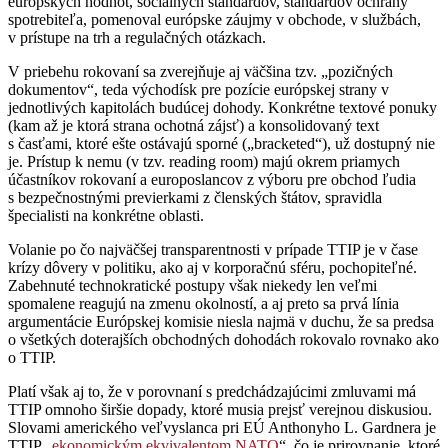
európskych hodnôt, sociálnych štandardov, štandardov ochrany
spotrebiteľa, pomenoval európske záujmy v obchode, v službách,
v prístupe na trh a regulačných otázkach.
V priebehu rokovaní sa zverejňuje aj väčšina tzv. „pozičných
dokumentov“, teda východísk pre pozície európskej strany v
jednotlivých kapitolách budúcej dohody. Konkrétne textové ponuky
(kam až je ktorá strana ochotná zájsť) a konsolidovaný text
s časťami, ktoré ešte ostávajú sporné („bracketed“), už dostupný nie
je. Prístup k nemu (v tzv. reading room) majú okrem priamych
účastníkov rokovaní a europoslancov z výboru pre obchod ľudia
s bezpečnostnými previerkami z členských štátov, spravidla
špecialisti na konkrétne oblasti.
Volanie po čo najväčšej transparentnosti v prípade TTIP je v čase
krízy dôvery v politiku, ako aj v korporačnú sféru, pochopiteľné.
Zabehnuté technokratické postupy však niekedy len veľmi
spomalene reagujú na zmenu okolností, a aj preto sa prvá línia
argumentácie Európskej komisie niesla najmä v duchu, že sa predsa
o všetkých doterajších obchodných dohodách rokovalo rovnako ako
o TTIP.
Platí však aj to, že v porovnaní s predchádzajúcimi zmluvami má
TTIP omnoho širšie dopady, ktoré musia prejsť verejnou diskusiou.
Slovami amerického veľvyslanca pri EÚ Anthonyho L. Gardnera je
TTIP „
ekonomickým ekvivalentom NATO
“, čo je prirovnanie, ktoré