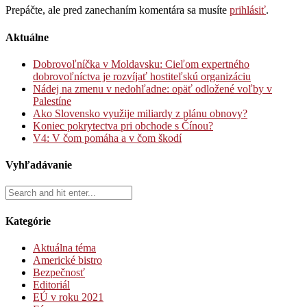
Prepáčte, ale pred zanechaním komentára sa musíte
prihlásiť
.
Aktuálne
Dobrovoľníčka v Moldavsku: Cieľom expertného
dobrovoľníctva je rozvíjať hostiteľskú organizáciu
Nádej na zmenu v nedohľadne: opäť odložené voľby v
Palestíne
Ako Slovensko využije miliardy z plánu obnovy?
Koniec pokrytectva pri obchode s Čínou?
V4: V čom pomáha a v čom škodí
Vyhľadávanie
Kategórie
Aktuálna téma
Americké bistro
Bezpečnosť
Editoriál
EÚ v roku 2021