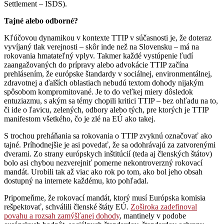
Settlement – ISDS).
Tajné alebo odborné?
Kľúčovou dynamikou v kontexte TTIP v súčasnosti je, že doteraz
vyvíjaný tlak verejnosti – skôr inde než na Slovensku – má na
rokovania hmatateľný vplyv. Takmer každé vystúpenie ľudí
zaangažovaných do prípravy alebo advokácie TTIP začína
prehlásením, že európske štandardy v sociálnej, environmentálnej,
zdravotnej a ďalších oblastiach nebudú textom dohody nijakým
spôsobom kompromitované. Je to do veľkej miery dôsledok
entuziazmu, s akým sa témy chopili kritici TTIP – bez ohľadu na to,
či ide o ľavicu, zelených, odbory alebo tých, pre ktorých je TTIP
manifestom všetkého, čo je zlé na EÚ ako takej.
S trochou preháňania sa rokovania o TTIP zvyknú označovať ako
tajné. Príhodnejšie je asi povedať, že sa odohrávajú za zatvorenými
dverami. Zo strany európskych inštitúcií (teda aj členských štátov)
bolo asi chybou nezverejniť pomerne nekontroverzný rokovací
mandát. Urobili tak až viac ako rok po tom, ako bol jeho obsah
dostupný na internete každému, kto pohľadal.
Pripomeňme, že rokovací mandát, ktorý musí Európska komisia
rešpektovať, schválili členské štáty EÚ.
Zoširoka zadefinoval
povahu a rozsah zamýšľanej dohody
, mantinely v podobe