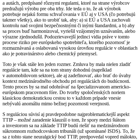
a autách, predpísané rôznymi regulami, ktoré na strane výrobcov
predražujú výrobu pre oba trhy. Ide teda o to, že ak výrobok
potrebuje nejakú formu schvaľovania v EÚ aj v USA (čo potrebujú
takmer všetky), ako to urobiť tak, aby: a) si EÚ a USA zachovali
kontrolu nad svojimi bezpečnostnými či inými štandardmi, a b) aby
sa proces buď harmonizoval, vyriešil vzájomným uznávaním, alebo
výrazne zjednodušil. Podozrievavejší jedinci vidia práve v tomto
procese riziko pre európskeho spotrebiteľa, ktorého pozornosť je
rozmaznávaná a oslabovaná vysokou úrovňou regulácie v oblastiach
ako je potravinárstvo alebo chemický priemysel.
Toto je však stále len jeden rozmer. Zmluva by mala nielen zladiť
regulácie tam, kde sa na tom strany dohodnú (napríklad
v automobilovom sektore), ale aj zadefinovať, ako brať do úvahy
kontext medzinárodného obchodu pri reguláciách do budúcnosti.
Tento proces by sa mal odohrávať na špecializovanom americko-
európskom pracovnom fóre. Do tvorby spoločenských noriem
klasickou demokratickou cestou to v každom prípade vnesie
nebývalú anomáliu mimo bežnej pozornosti verejnosti.
S reguláciou súvisí aj pravdepodobne najproblematickejší aspekt
TTIP – možné zaradenie klauzúl o tom, že spory medzi štátom
a investorom sa na základe TTIP budú riešiť na medzinárodnom
súkromnom rozhodcovskom tribunáli (už spomínané ISDS). To, že
sa z tohto stane neuralgický bod TTIP, predpovedal vopred málokto,