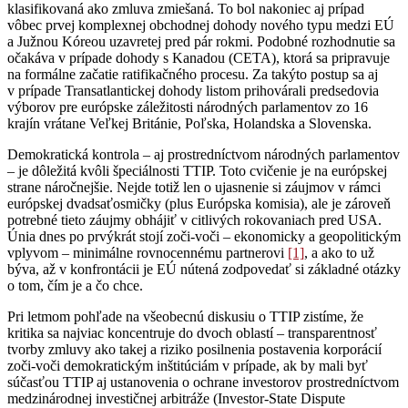
klasifikovaná ako zmluva zmiešaná. To bol nakoniec aj prípad
vôbec prvej komplexnej obchodnej dohody nového typu medzi EÚ
a Južnou Kóreou uzavretej pred pár rokmi. Podobné rozhodnutie sa
očakáva v prípade dohody s Kanadou (CETA), ktorá sa pripravuje
na formálne začatie ratifikačného procesu. Za takýto postup sa aj
v prípade Transatlantickej dohody listom prihovárali predsedovia
výborov pre európske záležitosti národných parlamentov zo 16
krajín vrátane Veľkej Británie, Poľska, Holandska a Slovenska.
Demokratická kontrola – aj prostredníctvom národných parlamentov
– je dôležitá kvôli špeciálnosti TTIP. Toto cvičenie je na európskej
strane náročnejšie. Nejde totiž len o ujasnenie si záujmov v rámci
európskej dvadsaťosmičky (plus Európska komisia), ale je zároveň
potrebné tieto záujmy obhájiť v citlivých rokovaniach pred USA.
Únia dnes po prvýkrát stojí zoči-voči – ekonomicky a geopolitickým
vplyvom – minimálne rovnocennému partnerovi
[1]
, a ako to už
býva, až v konfrontácii je EÚ nútená zodpovedať si základné otázky
o tom, čím je a čo chce.
Pri letmom pohľade na všeobecnú diskusiu o TTIP zistíme, že
kritika sa najviac koncentruje do dvoch oblastí – transparentnosť
tvorby zmluvy ako takej a riziko posilnenia postavenia korporácií
zoči-voči demokratickým inštitúciám v prípade, ak by mali byť
súčasťou TTIP aj ustanovenia o ochrane investorov prostredníctvom
medzinárodnej investičnej arbitráže (Investor-State Dispute