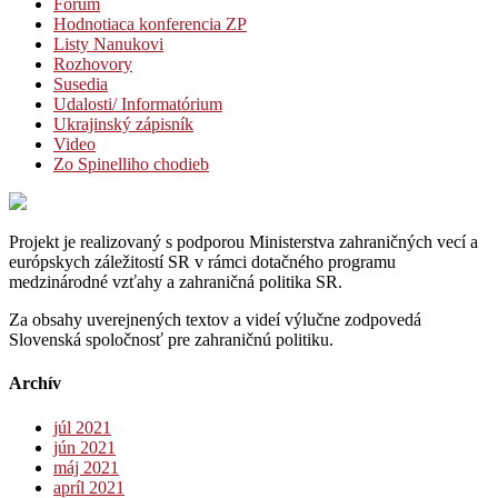
Fórum
Hodnotiaca konferencia ZP
Listy Nanukovi
Rozhovory
Susedia
Udalosti/ Informatórium
Ukrajinský zápisník
Video
Zo Spinelliho chodieb
Projekt je realizovaný s podporou Ministerstva zahraničných vecí a
európskych záležitostí SR v rámci dotačného programu
medzinárodné vzťahy a zahraničná politika SR.
Za obsahy uverejnených textov a videí výlučne zodpovedá
Slovenská spoločnosť pre zahraničnú politiku.
Archív
júl 2021
jún 2021
máj 2021
apríl 2021