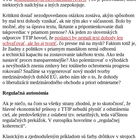
niektorých nadchýna a iných znepokojuje.
Kritikmi dosiaľ nezodpovedanou otázkou zostáva, akým spôsobom
by mal text dohody vznikať, ak nie tým ako v súčasnosti. Bolo by
možné, aby sa úprava textu, škrtanie a pripomienkovanie diali
takpovediac v priamom prenose? Ak jeden zo slovenských
odporcov TTIP hovorí, že
poslanci by nemali text dohody len
schvaľovať, ale ho aj tvoriť
, čo presne má na mysli? Faktom totiž je,
že žiadny z politikov s priamym mandátom nemá odbornú
a technickú kapacitu na zostavovanie takéhoto textu. Ako teda
nastaviť proces transparentnejšie? Ako polemizovať o výhodách
a nevýhodách znenia zmluvy bez totálneho ochromenia progresu
rokovaní? Snažíme sa vygenerovať nový model tvorby
medzinárodných dohôd EÚ, alebo nám ide o to, že dohody
o liberalizácii medzinárodného obchodu a priori odmietame?
Regulačná autonómia
Ak je niečo, na čom sa všetky strany zhodnú, je to skutočnosť, že
hlavné ekonomické prínosy z TTIP nebudú plynúť z odstránenia
ciel, ale predovšetkým z oslabení tzv. netarifných, teda väčšinou
regulačných prekážok. V eurospíku hovoríme o „regulačnej
koherencii“.
Klasickým a zjednodušeným príkladom sú farby drôtikov v strojoch