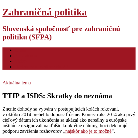
Zahraničná politika
Slovenská spoločnosť pre zahraničnú
politiku (SFPA)
O nás
Pre autorov
Video
Hodnotiaca konferencia ZP
Aktuálna téma
TTIP a ISDS: Skratky do neznáma
Znenie dohody sa vytvára v postupujúcich kolách rokovaní,
v októbri 2014 prebehlo doposiaľ ôsme. Koniec roka 2014 ako prvý
cieľový dátum ich ukončenia sa ukázal ako nereálny a európske
inštitúcie rezignovali na ďalšie konkrétne dátumy, hoci deklarujú
podporu zavŕšenia rozhovorov „
najskôr ako je to možné
“.