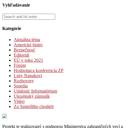
Vyhľadávanie
Kategórie
Aktuálna téma
Americké bistro
Bezpečnosť
Editoriál
EÚ v roku 2021
Fórum
Hodnotiaca konferencia ZP
Listy Nanukovi
Rozhovory
Susedia
Udalosti/ Informatórium
Ukrajinský zápisník
Video
Zo Spinelliho chodieb
Projekt je realizovaný s podporou Ministerstva zahraničných vecí a