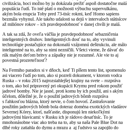
civilizácia, hoci možno by ju dokázala prežiť aspoň dostatočne malá
populácia ľudí. To isté platí o možnosti výbuchu supervulkánu,
akým bola erupcia Toby pred 73-tisíc rokmi, keď Homo sapiens
bezmála vyhynul. Ale takéto udalosti sa dejú v intervaloch státisícov
až miliónov rokov – ich pravdepodobnosť v danej chvíli je malá.
A tak sa zdá, že oveľa väčšia je pravdepodobnosť sebazničenia
inteligentných druhov. Inteligentných dosť na to, aby vyvinuli
technológie postačujúce na dokonalú vzájomnú deštrukciu, ale málo
inteligentné na to, aby sa nimi nezničili. Všetci vieme, že dávať do
rúk malým deťom britvy a zápalky nie je rozumné. Ale vie to aj
povestná prozreteľnosť?
Na Fermiho paradox si v dňoch, keď Ti píšem tento list, spomenulo
asi viacero ľudí po tom, ako si pozreli dokument, v ktorom vodca
Ruska – v roku 2015 najrozsiahlejšej krajiny na svete – rozpráva
o tom, ako bol pripravený pri okupácii Krymu pred rokom použiť
jadrové bomby. Nie je jasné, proti komu by ich použil, ani s akým
účelom, dôležité je, že o použití jadrových bômb rozpráva
s ľahkosťou blázna, ktorý nevie, o čom hovorí. Zastrašovanie
použitím jadrových bômb bola doteraz doména exotických vladárov
Severnej Kórey, ktorí, našťastie, disponujú len niekoľkými
jadrovými hlavicami: v Rusku ich je rádovo desaťtisíc. To je
mnohonásobne viac ako treba na to, aby sa naša Pale Blue Dot na
dlhé roky zatiahla do dymu a mrazu a aj ľudstvo sa zapojilo do