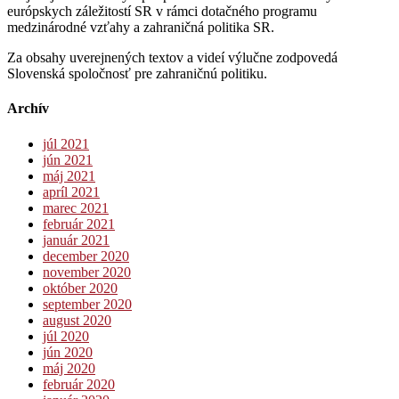
európskych záležitostí SR v rámci dotačného programu
medzinárodné vzťahy a zahraničná politika SR.
Za obsahy uverejnených textov a videí výlučne zodpovedá
Slovenská spoločnosť pre zahraničnú politiku.
Archív
júl 2021
jún 2021
máj 2021
apríl 2021
marec 2021
február 2021
január 2021
december 2020
november 2020
október 2020
september 2020
august 2020
júl 2020
jún 2020
máj 2020
február 2020