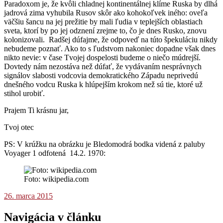
Paradoxom je, že kvôli chladnej kontinentálnej klíme Ruska by dlhá
jadrová zima vyhubila Rusov skôr ako kohokoľvek iného: oveľa
väčšiu šancu na jej prežitie by mali ľudia v teplejších oblastiach
sveta, ktorí by po jej odznení zrejme to, čo je dnes Rusko, znovu
kolonizovali. Radšej dúfajme, že odpoveď na túto špekuláciu nikdy
nebudeme poznať. Ako to s ľudstvom nakoniec dopadne však dnes
nikto nevie: v čase Tvojej dospelosti budeme o niečo múdrejší.
Dovtedy nám nezostáva než dúfať, že vydávaním nesprávnych
signálov slabosti vodcovia demokratického Západu neprivedú
dnešného vodcu Ruska k hlúpejším krokom než sú tie, ktoré už
stihol urobiť.
Prajem Ti krásnu jar,
Tvoj otec
PS: V krúžku na obrázku je Bledomodrá bodka videná z paluby
Voyager 1 odfotená 14.2. 1970:
Foto: wikipedia.com
26. marca 2015
Navigácia v článku