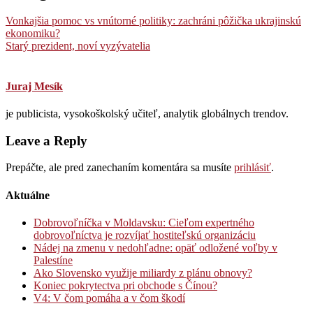
Vonkajšia pomoc vs vnútorné politiky: zachráni pôžička ukrajinskú
ekonomiku?
Starý prezident, noví vyzývatelia
Juraj Mesík
je publicista, vysokoškolský učiteľ, analytik globálnych trendov.
Leave a Reply
Prepáčte, ale pred zanechaním komentára sa musíte
prihlásiť
.
Aktuálne
Dobrovoľníčka v Moldavsku: Cieľom expertného
dobrovoľníctva je rozvíjať hostiteľskú organizáciu
Nádej na zmenu v nedohľadne: opäť odložené voľby v
Palestíne
Ako Slovensko využije miliardy z plánu obnovy?
Koniec pokrytectva pri obchode s Čínou?
V4: V čom pomáha a v čom škodí