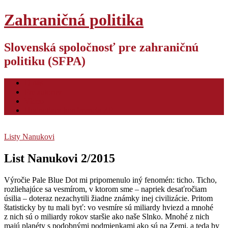
Zahraničná politika
Slovenská spoločnosť pre zahraničnú
politiku (SFPA)
O nás
Pre autorov
Video
Hodnotiaca konferencia ZP
Listy Nanukovi
List Nanukovi 2/2015
Výročie Pale Blue Dot mi pripomenulo iný fenomén: ticho. Ticho,
rozliehajúce sa vesmírom, v ktorom sme – napriek desaťročiam
úsilia – doteraz nezachytili žiadne známky inej civilizácie. Pritom
štatisticky by tu mali byť: vo vesmíre sú miliardy hviezd a mnohé
z nich sú o miliardy rokov staršie ako naše Slnko. Mnohé z nich
majú planéty s podobnými podmienkami ako sú na Zemi, a teda by