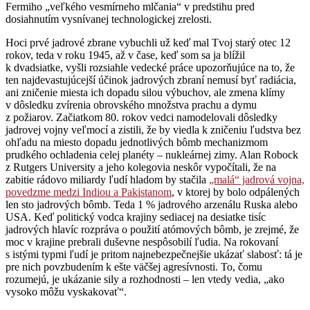
Fermiho „veľkého vesmírneho mlčania“ v predstihu pred
dosiahnutím vysnívanej technologickej zrelosti.
Hoci prvé jadrové zbrane vybuchli už keď mal Tvoj starý otec 12
rokov, teda v roku 1945, až v čase, keď som sa ja blížil
k dvadsiatke, vyšli rozsiahle vedecké práce upozorňujúce na to, že
ten najdevastujúcejší účinok jadrových zbraní nemusí byť radiácia,
ani zničenie miesta ich dopadu silou výbuchov, ale zmena klímy
v dôsledku zvírenia obrovského množstva prachu a dymu
z požiarov. Začiatkom 80. rokov vedci namodelovali dôsledky
jadrovej vojny veľmocí a zistili, že by viedla k zničeniu ľudstva bez
ohľadu na miesto dopadu jednotlivých bômb mechanizmom
prudkého ochladenia celej planéty – nukleárnej zimy. Alan Robock
z Rutgers University a jeho kolegovia neskôr vypočítali, že na
zabitie rádovo miliardy ľudí hladom by stačila
„malá“ jadrová vojna,
povedzme medzi Indiou a Pakistanom
, v ktorej by bolo odpálených
len sto jadrových bômb. Teda 1 % jadrového arzenálu Ruska alebo
USA. Keď politický vodca krajiny sediacej na desiatke tisíc
jadrových hlavíc rozpráva o použití atómových bômb, je zrejmé, že
moc v krajine prebrali duševne nespôsobilí ľudia. Na rokovaní
s istými typmi ľudí je pritom najnebezpečnejšie ukázať slabosť: tá je
pre nich povzbudením k ešte väčšej agresívnosti. To, čomu
rozumejú, je ukázanie sily a rozhodnosti – len vtedy vedia, „ako
vysoko môžu vyskakovať“.