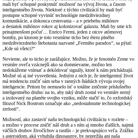
mali byť schopné poskytnúť možnosť na vývoj života, a časom
inteligentného života. Niektoré z týchto civilizácií by mali byť
postupne schopné vyvinúť technológie medzihviezdnej
komunikácie, a dokonca cestovania – a v priebehu miliónov
a desiatok miliónov rokov aj kolonizovať galaxiu. Mali by sme ich
prinajmenšom počuť… Enrico Fermi, jeden z otcov atómovej
bomby, po ktorom je toto vesmírne ticho bez éteru plného
medzihviezdneho štebotania nazvané „Fermiho paradox“, sa pýtal:
„Kde sú všetci?“
Nevieme, ale to ticho je zarážajúce. Možno, že je fenomén Zeme vo
vesmíre oveľa vzácnejší ako sa domnievame, možno len
nedokážeme vnímať a dekódovať signály, ktoré k nám prichádzajú.
Možné sú aj iné vysvetlenia. Jedným z nich je, že inteligentný život
má tendenciu zničiť sám seba v ranných štádiách vývoja svojej
inteligencie. Pritom by nemuselo ísť o totálne zničenie príslušného
inteligentného druhu: na to, aby taký druh zostal vo vesmíre nemý
a izolovaný na planéte svojho vzniku, môže stačiť to, čo oxfordský
filozof Nick Bostrom označuje ako „nedosiahnutie technologickej
zrelosti“.
Možností, ako zastaviť našu technologickú civilizáciu v rozlete –
a možno v procese zničiť náš druh a s ním aj mnoho ďalších, najmä
väčších druhov živočíchov a rastlín – je prekvapujúco veľa. Zrážku
s asteroidom, aká vyhubila dinosaurov, by neprežila ani naša