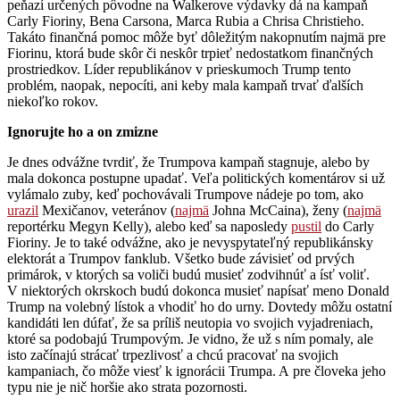
peňazí určených pôvodne na Walkerove výdavky dá na kampaň
Carly Fioriny, Bena Carsona, Marca Rubia a Chrisa Christieho.
Takáto finančná pomoc môže byť dôležitým nakopnutím najmä pre
Fiorinu, ktorá bude skôr či neskôr trpieť nedostatkom finančných
prostriedkov. Líder republikánov v prieskumoch Trump tento
problém, naopak, nepocíti, ani keby mala kampaň trvať ďalších
niekoľko rokov.
Ignorujte ho a on zmizne
Je dnes odvážne tvrdiť, že Trumpova kampaň stagnuje, alebo by
mala dokonca postupne upadať. Veľa politických komentárov si už
vylámalo zuby, keď pochovávali Trumpove nádeje po tom, ako
urazil
Mexičanov, veteránov (
najmä
Johna McCaina), ženy (
najmä
reportérku Megyn Kelly), alebo keď sa naposledy
pustil
do Carly
Fioriny. Je to také odvážne, ako je nevyspytateľný republikánsky
elektorát a Trumpov fanklub. Všetko bude závisieť od prvých
primárok, v ktorých sa voliči budú musieť zodvihnúť a ísť voliť.
V niektorých okrskoch budú dokonca musieť napísať meno Donald
Trump na volebný lístok a vhodiť ho do urny. Dovtedy môžu ostatní
kandidáti len dúfať, že sa príliš neutopia vo svojich vyjadreniach,
ktoré sa podobajú Trumpovým. Je vidno, že už s ním pomaly, ale
isto začínajú strácať trpezlivosť a chcú pracovať na svojich
kampaniach, čo môže viesť k ignorácii Trumpa. A pre človeka jeho
typu nie je nič horšie ako strata pozornosti.