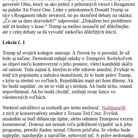
guvernér Ohia, ktorý sa ako jediný z prítomných viezol s Reaganom
na palube Air Force One. Líder v prieskumoch Donald Trump sa
síce s Reaganom nikdy neviezol, no po skončení debaty na otázku:
„Čo ste sa dnes dozvedeli?“ odpovedal: „Dokážem bez problémov
stáť tri hodiny v kuse.“ Trump sa možno nenaučil nič dôležitejšie,
ale z celej debaty sa dá vyvodiť niekoľko dôležitých lekcií.
Lekcia č. 1
Trump už svojich kolegov unavuje. A človek by si povedal, že už
bolo aj načase. Demokrati milujú otázky o Trumpovi. Kedykoľvek
sa objaví niečo kontroverzné o jeho postave, všetci kandidáti skáču
od radosti. Teda najmä tí, ktorým to ešte zdravie umožní. Zvyšuje to
totiž ich popularitu a nahráva skutočnosti, že to bude práve Trump,
s kým sa stretnú vo voľbách. Republikáni majú pri ňom dilemu. Ak
ho budú napádať, on im to vráti aj s úrokmi. Ak budú ticho, ostanú
nepovšimnutí. Ak ho budú chváliť, znižujú svoje šance vo
všeobecných voľbách.
Niektorí odvážlivci sa rozhodli pre tretiu možnosť.
Najhlasnejší
z nich je konzervatívny senátor z Texasu Ted Cruz. Zvyšok
ansámblu sa buď dištancuje úplne, alebo odmieta Trumpove excesy
komentovať. Doteraz ani nemali veľa príležitostí vyjadriť sa k jeho
programu, pretože žiadny nemal. Okrem prísľubu, že všetko bude
najlepšie, najsilnejšie a najväčšie, nehovoril nič. A práve nedostatku