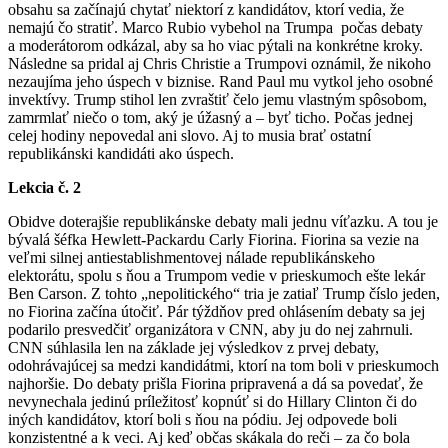
obsahu sa začínajú chytať niektorí z kandidátov, ktorí vedia, že
nemajú čo stratiť. Marco Rubio vybehol na Trumpa počas debaty
a moderátorom odkázal, aby sa ho viac pýtali na konkrétne kroky.
Následne sa pridal aj Chris Christie a Trumpovi oznámil, že nikoho
nezaujíma jeho úspech v biznise. Rand Paul mu vytkol jeho osobné
invektívy. Trump stihol len zvraštiť čelo jemu vlastným spôsobom,
zamrmlať niečo o tom, aký je úžasný a – byť ticho. Počas jednej
celej hodiny nepovedal ani slovo. Aj to musia brať ostatní
republikánski kandidáti ako úspech.
Lekcia č. 2
Obidve doterajšie republikánske debaty mali jednu víťazku. A tou je
bývalá šéfka Hewlett-Packardu Carly Fiorina. Fiorina sa vezie na
veľmi silnej antiestablishmentovej nálade republikánskeho
elektorátu, spolu s ňou a Trumpom vedie v prieskumoch ešte lekár
Ben Carson. Z tohto „nepolitického“ tria je zatiaľ Trump číslo jeden,
no Fiorina začína útočiť. Pár týždňov pred ohlásením debaty sa jej
podarilo presvedčiť organizátora v CNN, aby ju do nej zahrnuli.
CNN súhlasila len na základe jej výsledkov z prvej debaty,
odohrávajúcej sa medzi kandidátmi, ktorí na tom boli v prieskumoch
najhoršie. Do debaty prišla Fiorina pripravená a dá sa povedať, že
nevynechala jedinú príležitosť kopnúť si do Hillary Clinton či do
iných kandidátov, ktorí boli s ňou na pódiu. Jej odpovede boli
konzistentné a k veci. Aj keď občas skákala do reči – za čo bola