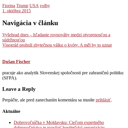
Fiorina
Trump
USA
volby
1. októbra 2015
Navigácia v článku
Vyšehrad dnes – hľadanie rovnováhy medzi otvorenosťou a
súdržnosťou
Visegrád prohrál zbytečnou válku o kvóty. A měl by to uznat
Dušan Fischer
pracuje ako analytik Slovenskej spoločnosti pre zahraničnú politiku
(SFPA).
Leave a Reply
Prepáčte, ale pred zanechaním komentára sa musíte
prihlásiť
.
Aktuálne
Dobrovoľníčka v Moldavsku: Cieľom expertného
dobrovoľníctva je rozvíjať hostiteľskú organizáciu