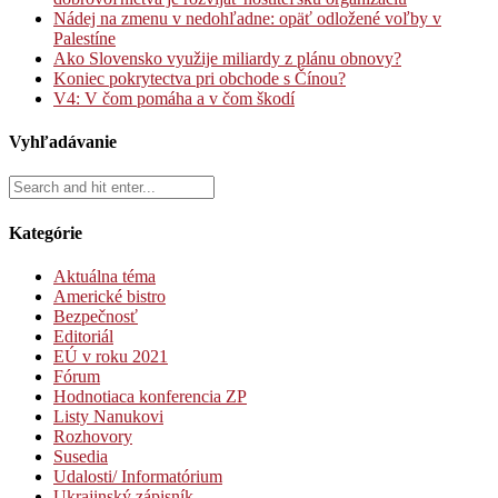
Nádej na zmenu v nedohľadne: opäť odložené voľby v
Palestíne
Ako Slovensko využije miliardy z plánu obnovy?
Koniec pokrytectva pri obchode s Čínou?
V4: V čom pomáha a v čom škodí
Vyhľadávanie
Kategórie
Aktuálna téma
Americké bistro
Bezpečnosť
Editoriál
EÚ v roku 2021
Fórum
Hodnotiaca konferencia ZP
Listy Nanukovi
Rozhovory
Susedia
Udalosti/ Informatórium
Ukrajinský zápisník