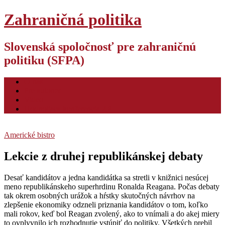
Zahraničná politika
Slovenská spoločnosť pre zahraničnú
politiku (SFPA)
O nás
Pre autorov
Video
Hodnotiaca konferencia ZP
Americké bistro
Lekcie z druhej republikánskej debaty
Desať kandidátov a jedna kandidátka sa stretli v knižnici nesúcej
meno republikánskeho superhrdinu Ronalda Reagana. Počas debaty
tak okrem osobných urážok a hŕstky skutočných návrhov na
zlepšenie ekonomiky odzneli priznania kandidátov o tom, koľko
mali rokov, keď bol Reagan zvolený, ako to vnímali a do akej miery
to ovplyvnilo ich rozhodnutie vstúpiť do politiky. Všetkých prebil