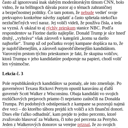
často až ignorovaná inak slabým moderátorským tímom CNN, bolo
vidno, že na brífingoch dávala pozor aj o témach zahraničnej
a bezpečnostnej politiky. Čo tam potom, že
nebude
vedieť svoje
prekvapivo konkrétne návrhy zaplatiť a často splietala niekoľko
nezlučiteľných vecí naraz. Jej voliči videli, že používa čísla, a teda
sa vyzná. A ukázal to aj
rýchly prieskum
stanice NBC. Podľa
respondentov sa Fiorine darilo najlepšie. Donald Trump je síce hneď
druhý, „vyhráva“ však zároveň v kategórii „komu sa darilo
najhoršie“. Trump už od počiatku svojej kampane dopláca na to, že
je najobľúbenejším, a zároveň najneobľúbenejším kandidátom.
Varovným prstom týchto prieskumov je fakt, že skupina voličov,
ktorá Trumpa v jeho kandidatúre podporuje na papieri, chodí voliť
len výnimočne.
Lekcia č. 3
Pole republikánskych kandidátov sa pomaly, ale isto zmenšuje. Po
guvernérovi Texasu Rickovi Perrym opustil karavánu aj ďalší
guvernér Scott Walker z Wisconsinu. Obaja kandidáti vo svojich
rozlúčkových prejavoch priamo či nepriamo zaútočili na Donalda
Trumpa. Pri podobných odstúpeniach z kampane sa pozorujú najmä
dve veci – do ktorého tábora prejdú ich voliči a ich finanční donori.
Dnes ešte ťažko odhadnúť, kam prejde to jedno percento, ktoré
zvažovalo hlasovať za Walkera, či toho pol percenta za Perryho.
Jeden z Walkerových donorov sa verejne
priznal
, že zo svojich