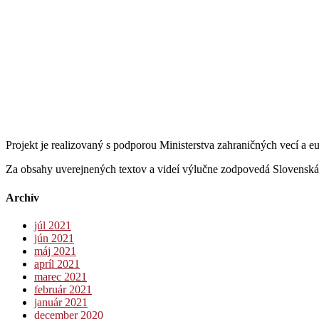
Projekt je realizovaný s podporou Ministerstva zahraničných vecí a 
Za obsahy uverejnených textov a videí výlučne zodpovedá Slovenská 
Archív
júl 2021
jún 2021
máj 2021
apríl 2021
marec 2021
február 2021
január 2021
december 2020