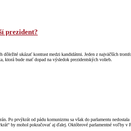
ší prezident?
h dôležité ukázať kontrast medzi kandidátmi. Jeden z najväčších tromf
auza, ktorá bude mať dopad na výsledok prezidentských volieb.
strán. Po prvýkrát od pádu komunizmu sa však do parlamentu nedostala ľ
rát“ by mohol pokračovať aj ďalej. Októbrové parlamentné voľby v P