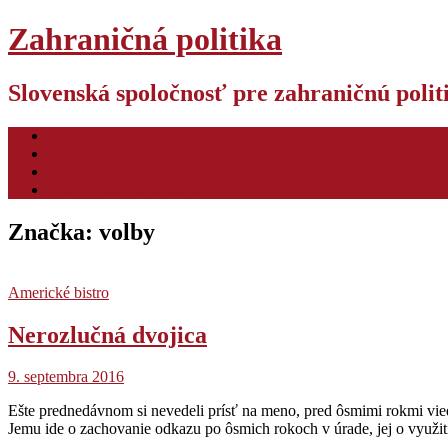
Zahraničná politika
Slovenská spoločnosť pre zahraničnú poli
O nás
Pre autorov
Video
Hodnotiaca konferencia ZP
Značka:
volby
Americké bistro
Nerozlučná dvojica
9. septembra 2016
Ešte prednedávnom si nevedeli prísť na meno, pred ôsmimi rokmi vied
Jemu ide o zachovanie odkazu po ôsmich rokoch v úrade, jej o využiti