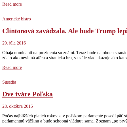
Read more
Americké bistro
Clintonová zavádzala. Ale bude Trump lep
29. júla 2016
Obaja nominanti na prezidenta sú známi. Teraz bude na oboch stranác
zdalo ako nevinná aféra a stranícka hra, sa stále viac ukazuje ako k
Read more
Susedia
Dve tváre Poľska
28. októbra 2015
Počas najbližších piatich rokov si v poľskom parlamente posedí päť 
parlamentnú väčšinu a bude schopná vládnuť sama. Zoznam „po prvýk