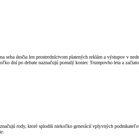
a seba útočia len prostredníctvom platených reklám a výstupov v nede
koľko dní po debate naznačujú pomalý koniec Trumpovho leta a začiatok
značujú rody, ktoré splodili niekoľko generácií vplyvných podnikateľ
e.