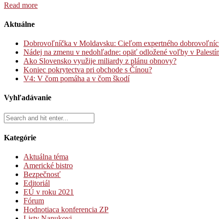
Read more
Aktuálne
Dobrovoľníčka v Moldavsku: Cieľom expertného dobrovoľníctva
Nádej na zmenu v nedohľadne: opäť odložené voľby v Palestí
Ako Slovensko využije miliardy z plánu obnovy?
Koniec pokrytectva pri obchode s Čínou?
V4: V čom pomáha a v čom škodí
Vyhľadávanie
Kategórie
Aktuálna téma
Americké bistro
Bezpečnosť
Editoriál
EÚ v roku 2021
Fórum
Hodnotiaca konferencia ZP
Listy Nanukovi