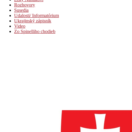
Rozhovory
Susedia
Udalosti/ Informatórium
Ukrajinský zápisník
Video
Zo Spinelliho chodieb