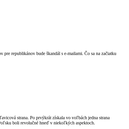
ov pre republikánov bude škandál s e-mailami. Čo sa na začiatku
avicová strana. Po prvýkrát získala vo voľbách jedna strana
oľsku boli revolučné hneď v niekoľkých aspektoch.