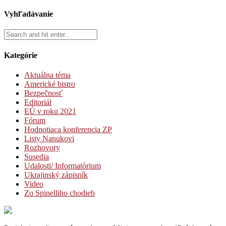
Vyhľadávanie
Kategórie
Aktuálna téma
Americké bistro
Bezpečnosť
Editoriál
EÚ v roku 2021
Fórum
Hodnotiaca konferencia ZP
Listy Nanukovi
Rozhovory
Susedia
Udalosti/ Informatórium
Ukrajinský zápisník
Video
Zo Spinelliho chodieb