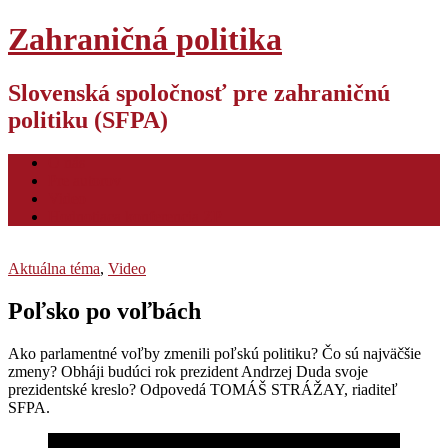
Zahraničná politika
Slovenská spoločnosť pre zahraničnú
politiku (SFPA)
O nás
Pre autorov
Video
Hodnotiaca konferencia ZP
Aktuálna téma
,
Video
Poľsko po voľbách
Ako parlamentné voľby zmenili poľskú politiku? Čo sú najväčšie
zmeny? Obháji budúci rok prezident Andrzej Duda svoje
prezidentské kreslo? Odpovedá TOMÁŠ STRÁŽAY, riaditeľ
SFPA.