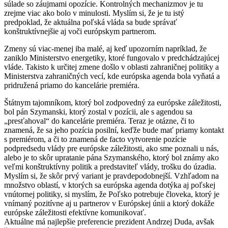
súlade so záujmami opozície. Kontrolných mechanizmov je tu
zrejme viac ako bolo v minulosti. Myslím si, že je tu istý
predpoklad, že aktuálna poľská vláda sa bude správať
konštruktívnejšie aj voči európskym partnerom.
Zmeny sú viac-menej iba malé, aj keď upozorním napríklad, že
zaniklo Ministerstvo energetiky, ktoré fungovalo v predchádzajúcej
vláde. Takisto k určitej zmene došlo v oblasti zahraničnej politiky a
Ministerstva zahraničných vecí, kde európska agenda bola vyňatá a
pridružená priamo do kancelárie premiéra.
Štátnym tajomníkom, ktorý bol zodpovedný za európske záležitosti,
bol pán Szymanski, ktorý zostal v pozícii, ale s agendou sa
„presťahoval“ do kancelárie premiéra. Teraz je otázne, či to
znamená, že sa jeho pozícia posilní, keďže bude mať priamy kontakt
s premiérom, a či to znamená de facto vytvorenie pozície
podpredsedu vlády pre európske záležitosti, ako sme poznali u nás,
alebo je to skôr upratanie pána Szymanského, ktorý bol známy ako
veľmi konštruktívny politik a predstaviteľ vlády, trošku do úzadia.
Myslím si, že skôr prvý variant je pravdepodobnejší. Vzhľadom na
množstvo oblastí, v ktorých sa európska agenda dotýka aj poľskej
vnútornej politiky, si myslím, že Poľsko potrebuje človeka, ktorý je
vnímaný pozitívne aj u partnerov v Európskej únii a ktorý dokáže
európske záležitosti efektívne komunikovať.
Aktuálne má najlepšie preferencie prezident Andrzej Duda, avšak