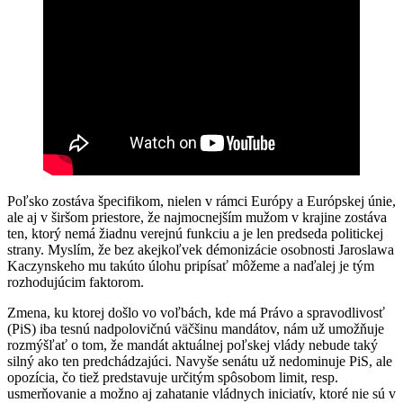
Poľsko zostáva špecifikom, nielen v rámci Európy a Európskej únie,
ale aj v širšom priestore, že najmocnejším mužom v krajine zostáva
ten, ktorý nemá žiadnu verejnú funkciu a je len predseda politickej
strany. Myslím, že bez akejkoľvek démonizácie osobnosti Jaroslawa
Kaczynskeho mu takúto úlohu pripísať môžeme a naďalej je tým
rozhodujúcim faktorom.
Zmena, ku ktorej došlo vo voľbách, kde má Právo a spravodlivosť
(PiS) iba tesnú nadpolovičnú väčšinu mandátov, nám už umožňuje
rozmýšľať o tom, že mandát aktuálnej poľskej vlády nebude taký
silný ako ten predchádzajúci. Navyše senátu už nedominuje PiS, ale
opozícia, čo tiež predstavuje určitým spôsobom limit, resp.
usmerňovanie a možno aj zahatanie vládnych iniciatív, ktoré nie sú v