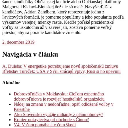
šance kandidátky Občianskej koalície alebo Občianskej platformy
Malgorzati Kidawi-Blonskej tiež nie sú malé. Navyše ďalší z
kandidátov, Adrian Zandberg, ktorý reprezentuje jednu z
ľavicových formácii, je pomerne populárny a jeho popularita podľa
výskumov verejnej mienky rastie. Keďže poľské prezidentské
voľby sa uskutočnia až v závere jari, zostáva pomerne veľký
priestor, aby sa poradie kandidátov zmenilo.
2. decembra 2019
Navigácia v článku
A. Duleba: V energetike potrebujeme novú spoločenskú zmluvu
Břetislav Tureček: USA v Sýrii strácajú vplyv, Rusi si ho upevnili
Aktuálne
Dobrovoľníčka v Moldavsku: Cieľom expertného
dobrovoľníctva je rozvíjať hostiteľskú organizáciu
Nádej na zmenu v nedohľadne: opäť odložené voľby v
Palestíne
Ako Slovensko využije miliardy z plánu obnovy?
Koniec pokrytectva pri obchode s Čínou?
V4: V čom pomáha a v čom škodí