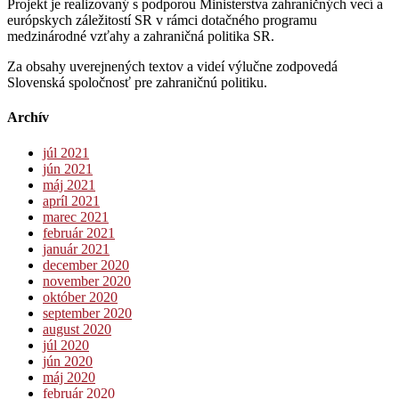
Projekt je realizovaný s podporou Ministerstva zahraničných vecí a
európskych záležitostí SR v rámci dotačného programu
medzinárodné vzťahy a zahraničná politika SR.
Za obsahy uverejnených textov a videí výlučne zodpovedá
Slovenská spoločnosť pre zahraničnú politiku.
Archív
júl 2021
jún 2021
máj 2021
apríl 2021
marec 2021
február 2021
január 2021
december 2020
november 2020
október 2020
september 2020
august 2020
júl 2020
jún 2020
máj 2020
február 2020