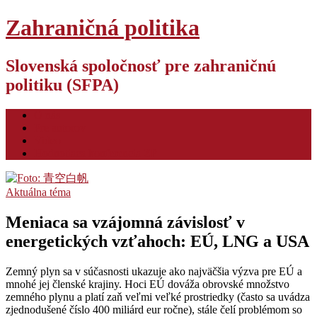
Zahraničná politika
Slovenská spoločnosť pre zahraničnú
politiku (SFPA)
O nás
Pre autorov
Video
Hodnotiaca konferencia ZP
Aktuálna téma
Meniaca sa vzájomná závislosť v
energetických vzťahoch: EÚ, LNG a USA
Zemný plyn sa v súčasnosti ukazuje ako najväčšia výzva pre EÚ a
mnohé jej členské krajiny. Hoci EÚ dováža obrovské množstvo
zemného plynu a platí zaň veľmi veľké prostriedky (často sa uvádza
zjednodušené číslo 400 miliárd eur ročne), stále čelí problémom so