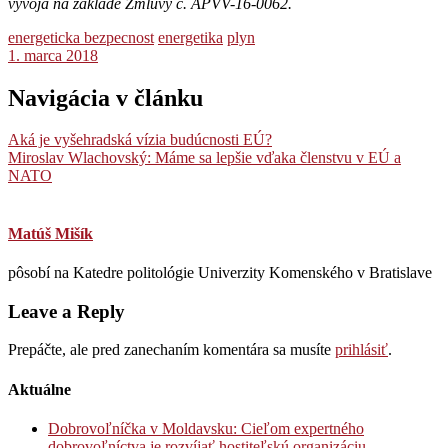
vývoja na základe Zmluvy č. APVV-16-0062.
energeticka bezpecnost
energetika
plyn
1. marca 2018
Navigácia v článku
Aká je vyšehradská vízia budúcnosti EÚ?
Miroslav Wlachovský: Máme sa lepšie vďaka členstvu v EÚ a
NATO
Matúš Mišík
pôsobí na Katedre politológie Univerzity Komenského v Bratislave
Leave a Reply
Prepáčte, ale pred zanechaním komentára sa musíte
prihlásiť
.
Aktuálne
Dobrovoľníčka v Moldavsku: Cieľom expertného
dobrovoľníctva je rozvíjať hostiteľskú organizáciu