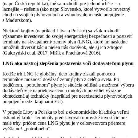
(napr. Česká republika), iné sa rozhodli pre jednoduchšie – a
lacnejšie – riešenia (ako napr. Slovensko, ktoré vytvorilo reverzný
chod na svojich plynovodoch a vybudovalo menšie prepojenie
s Maďarskom).
Niektoré krajiny (napríklad Litva a Poľsko) sa však rozhodli
významne investovať do svojej energetickej bezpečnosti a postaviť
terminály na skvapalnený zemný plyn (LNG), ktoré im následne
umožnili diverzifikáciu nielen trás dodávok, ale aj ich zdrojov
(Gałczyński et al. 2017, Mišík a Prachárová 2016).
LNG ako nástroj zlepšenia postavenia voči dodávateľom plynu
Keďže trh LNG je globálny, tieto krajiny získali pomocou
terminálov možnosť dovážať zemný plyn z celého sveta. Pri
tradičnom, „potrubnom” plyne je situácia odlišná a možnosť výberu
dodávateľov je napriek existencii mnohých pravidiel výrazne
obmedzená aj technicky (napríklad pre neexistenciu plynovodných
prepojení medzi krajinami EÚ).
V prípade Litvy a Poľska to bol z ekonomického hľadiska veľmi
riskantný krok – terminály predstavovali obrovské investície pre
malé trhy, pričom cena LNG plynu je v celosvetovom priemere
vyššia než „potrubného”.