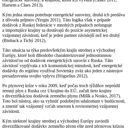
Harsem a Claes 2013).
Kým jedna strana potrebuje energetické suroviny, druhá ich predáva
z dôvodu príjmov (Yergin 2011). Táto logika však v prípade
dodávok z Ruskej federácie v mnohých prípadoch nefunguje
a importujúce krajiny sa dostávajú do pozície asymetrickej
vzájomnej závislosti, keď je jeden partner závislejší než ten druhý
(Binhack a Tichý 2012).
Táto situácia sa týka predovšetkým krajín strednej a východnej
Európy, ktoré boli dlhodobo charakterizované jednostrannou
závislosťou od dodávok energetických surovín z Ruska. Táto
závislosť vyplývala z ich komunistickej minulosti, keď energetické
dodávky do regiónu využíval Sovietsky zväz ako jeden z nástrojov
presadzovania svojho vplyvu (Högselius 2012).
Po plynovej kríze v roku 2009, keď počas troch týždňov neprúdil
zemný plyn z Ruska cez Ukrajinu do EÚ, začali tieto krajiny
s diverzifikáciou dodávok zemného plynu (Mišík a Nosko, 2017).
Toto bol nástroj, ako sa vyhnúť podobným udalostiam v budúcnosti,
a zmeniť tak vzájomný vzťah smerom k rovnomernej vzájomnej
závislosti.
Kým niektoré krajiny strednej a východnej Európy zaviedli
diverzifikované dodávky zemného plynu ešte pred plynovou krízou