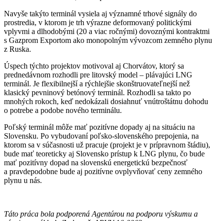
Navyše takýto terminál vysiela aj významné trhové signály do
prostredia, v ktorom je trh výrazne deformovaný politickými
vplyvmi a dlhodobými (20 a viac ročnými) dovoznými kontraktmi
s Gazprom Exportom ako monopolným vývozcom zemného plynu
z Ruska.
Úspech týchto projektov motivoval aj Chorvátov, ktorý sa
prednedávnom rozhodli pre litovský model – plávajúci LNG
terminál. Je flexibilnejší a rýchlejšie skonštruovateľnejší než
klasický pevninový betónový terminál. Rozhodli sa takto po
mnohých rokoch, keď nedokázali dosiahnuť vnútroštátnu dohodu
o potrebe a podobe nového terminálu.
Poľský terminál môže mať pozitívne dopady aj na situáciu na
Slovensku. Po vybudovaní poľsko-slovenského prepojenia, na
ktorom sa v súčasnosti už pracuje (projekt je v prípravnom štádiu),
bude mať teoreticky aj Slovensko prístup k LNG plynu, čo bude
mať pozitívny dopad na slovenskú energetickú bezpečnosť
a pravdepodobne bude aj pozitívne ovplyvňovať ceny zemného
plynu u nás.
Táto práca bola podporená Agentúrou na podporu výskumu a