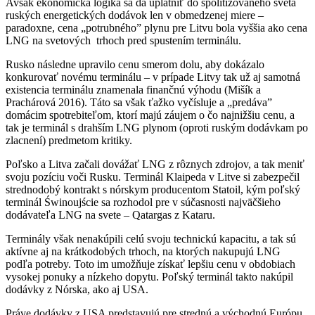
Avšak ekonomická logika sa dá uplatniť do spolitizovaného sveta
ruských energetických dodávok len v obmedzenej miere –
paradoxne, cena „potrubného” plynu pre Litvu bola vyššia ako cena
LNG na svetových trhoch pred spustením terminálu.
Rusko následne upravilo cenu smerom dolu, aby dokázalo
konkurovať novému terminálu – v prípade Litvy tak už aj samotná
existencia terminálu znamenala finančnú výhodu (Mišík a
Prachárová 2016). Táto sa však ťažko vyčísluje a „predáva”
domácim spotrebiteľom, ktorí majú záujem o čo najnižšiu cenu, a
tak je terminál s drahším LNG plynom (oproti ruským dodávkam po
zlacnení) predmetom kritiky.
Poľsko a Litva začali dovážať LNG z rôznych zdrojov, a tak meniť
svoju pozíciu voči Rusku. Terminál Klaipeda v Litve si zabezpečil
strednodobý kontrakt s nórskym producentom Statoil, kým poľský
terminál Świnoujście sa rozhodol pre v súčasnosti najväčšieho
dodávateľa LNG na svete – Qatargas z Kataru.
Terminály však nenakúpili celú svoju technickú kapacitu, a tak sú
aktívne aj na krátkodobých trhoch, na ktorých nakupujú LNG
podľa potreby. Toto im umožňuje získať lepšiu cenu v obdobiach
vysokej ponuky a nízkeho dopytu. Poľský terminál takto nakúpil
dodávky z Nórska, ako aj USA.
Práve dodávky z USA predstavujú pre strednú a východnú Európu