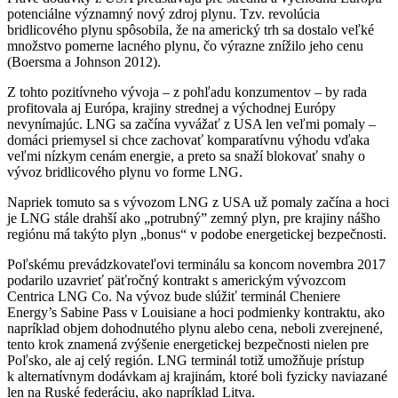
potenciálne významný nový zdroj plynu. Tzv. revolúcia
bridlicového plynu spôsobila, že na americký trh sa dostalo veľké
množstvo pomerne lacného plynu, čo výrazne znížilo jeho cenu
(Boersma a Johnson 2012).
Z tohto pozitívneho vývoja – z pohľadu konzumentov – by rada
profitovala aj Európa, krajiny strednej a východnej Európy
nevynímajúc. LNG sa začína vyvážať z USA len veľmi pomaly –
domáci priemysel si chce zachovať komparatívnu výhodu vďaka
veľmi nízkym cenám energie, a preto sa snaží blokovať snahy o
vývoz bridlicového plynu vo forme LNG.
Napriek tomuto sa s vývozom LNG z USA už pomaly začína a hoci
je LNG stále drahší ako „potrubný” zemný plyn, pre krajiny nášho
regiónu má takýto plyn „bonus“ v podobe energetickej bezpečnosti.
Poľskému prevádzkovateľovi terminálu sa koncom novembra 2017
podarilo uzavrieť päťročný kontrakt s americkým vývozcom
Centrica LNG Co. Na vývoz bude slúžiť terminál Cheniere
Energy’s Sabine Pass v Louisiane a hoci podmienky kontraktu, ako
napríklad objem dohodnutého plynu alebo cena, neboli zverejnené,
tento krok znamená zvýšenie energetickej bezpečnosti nielen pre
Poľsko, ale aj celý región. LNG terminál totiž umožňuje prístup
k alternatívnym dodávkam aj krajinám, ktoré boli fyzicky naviazané
len na Ruské federáciu, ako napríklad Litva.