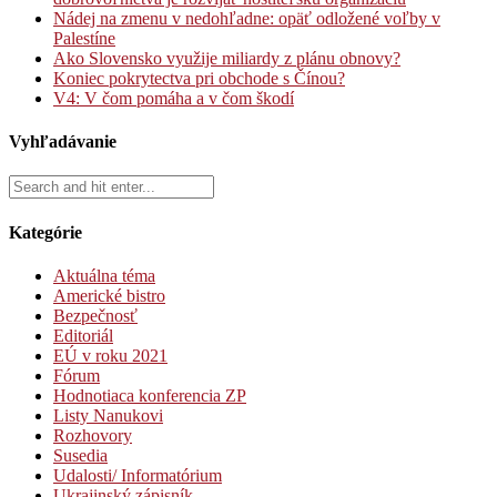
Nádej na zmenu v nedohľadne: opäť odložené voľby v
Palestíne
Ako Slovensko využije miliardy z plánu obnovy?
Koniec pokrytectva pri obchode s Čínou?
V4: V čom pomáha a v čom škodí
Vyhľadávanie
Kategórie
Aktuálna téma
Americké bistro
Bezpečnosť
Editoriál
EÚ v roku 2021
Fórum
Hodnotiaca konferencia ZP
Listy Nanukovi
Rozhovory
Susedia
Udalosti/ Informatórium
Ukrajinský zápisník