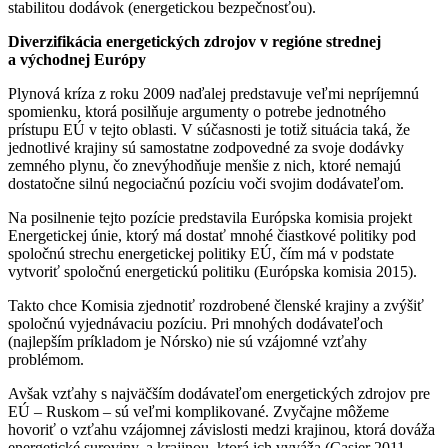
stabilitou dodávok (energetickou bezpečnosťou).
Diverzifikácia energetických zdrojov v regióne strednej
a východnej Európy
Plynová kríza z roku 2009 naďalej predstavuje veľmi nepríjemnú
spomienku, ktorá posilňuje argumenty o potrebe jednotného
prístupu EÚ v tejto oblasti. V súčasnosti je totiž situácia taká, že
jednotlivé krajiny sú samostatne zodpovedné za svoje dodávky
zemného plynu, čo znevýhodňuje menšie z nich, ktoré nemajú
dostatočne silnú negociačnú pozíciu voči svojim dodávateľom.
Na posilnenie tejto pozície predstavila Európska komisia projekt
Energetickej únie, ktorý má dostať mnohé čiastkové politiky pod
spoločnú strechu energetickej politiky EÚ, čím má v podstate
vytvoriť spoločnú energetickú politiku (Európska komisia 2015).
Takto chce Komisia zjednotiť rozdrobené členské krajiny a zvýšiť
spoločnú vyjednávaciu pozíciu. Pri mnohých dodávateľoch
(najlepším príkladom je Nórsko) nie sú vzájomné vzťahy
problémom.
Avšak vzťahy s najväčším dodávateľom energetických zdrojov pre
EÚ – Ruskom – sú veľmi komplikované. Zvyčajne môžeme
hovoriť o vzťahu vzájomnej závislosti medzi krajinou, ktorá dováža
energetické suroviny, a krajinou, ktorá ich vyváža (Casier 2011,