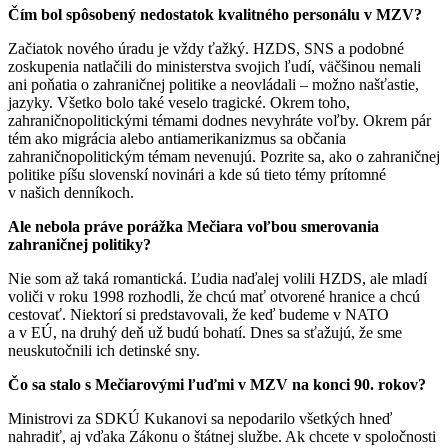
Čím bol spôsobený nedostatok kvalitného personálu v MZV?
Začiatok nového úradu je vždy ťažký. HZDS, SNS a podobné
zoskupenia natlačili do ministerstva svojich ľudí, väčšinou nemali
ani poňatia o zahraničnej politike a neovládali – možno našťastie,
jazyky. Všetko bolo také veselo tragické. Okrem toho,
zahraničnopolitickými témami dodnes nevyhráte voľby. Okrem pár
tém ako migrácia alebo antiamerikanizmus sa občania
zahraničnopolitickým témam nevenujú. Pozrite sa, ako o zahraničnej
politike píšu slovenskí novinári a kde sú tieto témy prítomné
v našich denníkoch.
Ale nebola práve porážka Mečiara voľbou smerovania
zahraničnej politiky?
Nie som až taká romantická. Ľudia naďalej volili HZDS, ale mladí
voliči v roku 1998 rozhodli, že chcú mať otvorené hranice a chcú
cestovať. Niektorí si predstavovali, že keď budeme v NATO
a v EÚ, na druhý deň už budú bohatí. Dnes sa sťažujú, že sme
neuskutočnili ich detinské sny.
Čo sa stalo s Mečiarovými ľuďmi v MZV na konci 90. rokov?
Ministrovi za SDKÚ Kukanovi sa nepodarilo všetkých hneď
nahradiť, aj vďaka Zákonu o štátnej službe. Ak chcete v spoločnosti