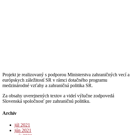
Projekt je realizovaný s podporou Ministerstva zahraničných vecí a
európskych záležitostí SR v rámci dotačného programu
medzinárodné vzťahy a zahraničná politika SR.
Za obsahy uverejnených textov a videí výlučne zodpovedá
Slovenská spoločnosť pre zahraničnú politiku.
Archív
júl 2021
jún 2021