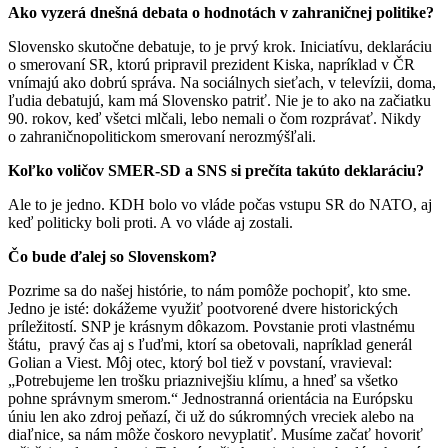
Ako vyzerá dnešná debata o hodnotách v zahraničnej politike?
Slovensko skutočne debatuje, to je prvý krok. Iniciatívu, deklaráciu
o smerovaní SR, ktorú pripravil prezident Kiska, napríklad v ČR
vnímajú ako dobrú správa. Na sociálnych sieťach, v televízii, doma,
ľudia debatujú, kam má Slovensko patriť. Nie je to ako na začiatku
90. rokov, keď všetci mlčali, lebo nemali o čom rozprávať. Nikdy
o zahraničnopolitickom smerovaní nerozmýšľali.
Koľko voličov SMER-SD a SNS si prečíta takúto deklaráciu?
Ale to je jedno. KDH bolo vo vláde počas vstupu SR do NATO, aj
keď politicky boli proti. A vo vláde aj zostali.
Čo bude ďalej so Slovenskom?
Pozrime sa do našej histórie, to nám pomôže pochopiť, kto sme.
Jedno je isté: dokážeme využiť pootvorené dvere historických
príležitostí. SNP je krásnym dôkazom. Povstanie proti vlastnému
štátu, pravý čas aj s ľuďmi, ktorí sa obetovali, napríklad generál
Golian a Viest. Môj otec, ktorý bol tiež v povstaní, vravieval:
„Potrebujeme len trošku priaznivejšiu klímu, a hneď sa všetko
pohne správnym smerom.“ Jednostranná orientácia na Európsku
úniu len ako zdroj peňazí, či už do súkromných vreciek alebo na
diaľnice, sa nám môže čoskoro nevyplatiť. Musíme začať hovoriť