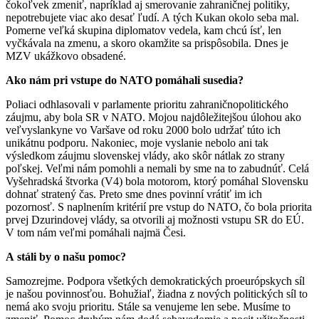
čokoľvek zmeniť, napríklad aj smerovanie zahraničnej politiky,
nepotrebujete viac ako desať ľudí. A tých Kukan okolo seba mal.
Pomerne veľká skupina diplomatov vedela, kam chcú ísť, len
vyčkávala na zmenu, a skoro okamžite sa prispôsobila. Dnes je
MZV ukážkovo obsadené.
Ako nám pri vstupe do NATO pomáhali susedia?
Poliaci odhlasovali v parlamente prioritu zahraničnopolitického
záujmu, aby bola SR v NATO. Mojou najdôležitejšou úlohou ako
veľvyslankyne vo Varšave od roku 2000 bolo udržať túto ich
unikátnu podporu. Nakoniec, moje vyslanie nebolo ani tak
výsledkom záujmu slovenskej vlády, ako skôr nátlak zo strany
poľskej. Veľmi nám pomohli a nemali by sme na to zabudnúť. Celá
Vyšehradská štvorka (V4) bola motorom, ktorý pomáhal Slovensku
dohnať stratený čas. Preto sme dnes povinní vrátiť im ich
pozornosť. S naplnením kritérií pre vstup do NATO, čo bola priorita
prvej Dzurindovej vlády, sa otvorili aj možnosti vstupu SR do EÚ.
V tom nám veľmi pomáhali najmä Česi.
A stáli by o našu pomoc?
Samozrejme. Podpora všetkých demokratických proeurópskych síl
je našou povinnosťou. Bohužiaľ, žiadna z nových politických síl to
nemá ako svoju prioritu. Stále sa venujeme len sebe. Musíme to