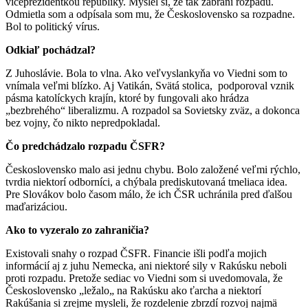
viceprezidentkou republiky. Myslel si, že tak zabráni rozpadu.
Odmietla som a odpísala som mu, že Československo sa rozpadne.
Bol to politický vírus.
Odkiaľ pochádzal?
Z Juhoslávie. Bola to vlna. Ako veľvyslankyňa vo Viedni som to
vnímala veľmi blízko. Aj Vatikán, Svätá stolica, podporoval vznik
pásma katolíckych krajín, ktoré by fungovali ako hrádza
„bezbrehého“ liberalizmu. A rozpadol sa Sovietsky zväz, a dokonca
bez vojny, čo nikto nepredpokladal.
Čo predchádzalo rozpadu ČSFR?
Československo malo asi jednu chybu. Bolo založené veľmi rýchlo,
tvrdia niektorí odborníci, a chýbala prediskutovaná tmeliaca idea.
Pre Slovákov bolo časom málo, že ich ČSR uchránila pred ďalšou
maďarizáciou.
Ako to vyzeralo zo zahraničia?
Existovali snahy o rozpad ČSFR. Financie išli podľa mojich
informácií aj z juhu Nemecka, ani niektoré sily v Rakúsku neboli
proti rozpadu. Pretože sediac vo Viedni som si uvedomovala, že
Československo „ležalo„ na Rakúsku ako ťarcha a niektorí
Rakúšania si zrejme mysleli, že rozdelenie zbrzdí rozvoj najmä