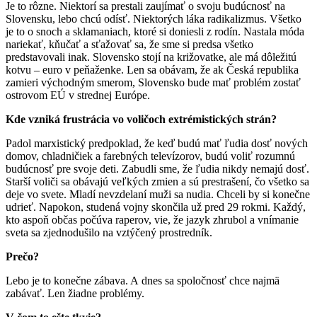
Je to rôzne. Niektorí sa prestali zaujímať o svoju budúcnosť na
Slovensku, lebo chcú odísť. Niektorých láka radikalizmus. Všetko
je to o snoch a sklamaniach, ktoré si doniesli z rodín. Nastala móda
nariekať, kňučať a sťažovať sa, že sme si predsa všetko
predstavovali inak. Slovensko stojí na križovatke, ale má dôležitú
kotvu – euro v peňaženke. Len sa obávam, že ak Česká republika
zamieri východným smerom, Slovensko bude mať problém zostať
ostrovom EÚ v strednej Európe.
Kde vzniká frustrácia vo voličoch extrémistických strán?
Padol marxistický predpoklad, že keď budú mať ľudia dosť nových
domov, chladničiek a farebných televízorov, budú voliť rozumnú
budúcnosť pre svoje deti. Zabudli sme, že ľudia nikdy nemajú dosť.
Starší voliči sa obávajú veľkých zmien a sú prestrašení, čo všetko sa
deje vo svete. Mladí nevzdelaní muži sa nudia. Chceli by si konečne
udrieť. Napokon, studená vojny skončila už pred 29 rokmi. Každý,
kto aspoň občas počúva raperov, vie, že jazyk zhrubol a vnímanie
sveta sa zjednodušilo na vztýčený prostredník.
Prečo?
Lebo je to konečne zábava. A dnes sa spoločnosť chce najmä
zabávať. Len žiadne problémy.