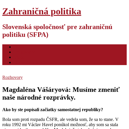
Zahraničná politika
Slovenská spoločnosť pre zahraničnú
politiku (SFPA)
O nás
Pre autorov
Video
Hodnotiaca konferencia ZP
Rozhovory
Magdaléna Vášáryová: Musíme zmeniť
naše národné rozprávky.
Ako by ste popísali začiatky samostatnej republiky?
Bola som proti rozpadu ČSFR, ale vedela som, že sa to stane. V
roku 1992 mi Václav Havel ponúkol možnosť, aby som sa stala