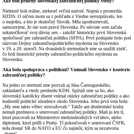
Aké boli priority slovenskej zahraničnej politiky vtedy?
Niektoré boli reálne, niektoré veľmi naivné. Najmä z prostredia
HZDS. O ničom inom sa z pohľadu z Viedne nerozprávalo, len
o majetku, a kto je skutočný Slovák. Mňa upodozrievali,
samozrejme, že nie som pravá Slovenka. Po návrate som začala
uskutočňovať svoj dávny sen – založiť historicky prvú Slovenskú
spoločnosť pre zahraničnú politiku (SFPA). Prvé podujatie bolo pod
názvom Dejiny zahraničnopolitického myslenia na Slovensku
v 19. a 20. storočí. Na dvanástich stretnutiach sme sa snažili zistiť,
čo boli historické priority zahranično-politického myslenia na
Slovensku.
Aká bola spolupráca s politikmi? Vnímali Slovensko v kontexte
zahraničnej politiky?
Na jedno zo stretnutí sme pozvali aj Jána Čarnogurského,
zakladateľa a vtedy predsedu KDH. Spýtali sme sa ho, ako
slovenský katolícky disent vnímal otázky zahraničnej politiky a ako
hodnotili politické súradnice okolo Slovenska. Jeho prvá veta bola:
„My sme takto vôbec neuvažovali.“ Takže ani disidentské kruhy
nemali predstavu o smerovaní zahraničnej politiky. Mali ju len tí,
ktorí pracovali na Ministerstve medzinárodných vzťahov, alebo
diplomati, ktorí prišli z Prahy. Tí pokračovali v smerovaní ČSFR,
teda dostať SR do NATO a EÚ čo najskôr, kým sa nezatvoria
„dvere“.