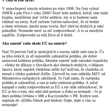
V čom to ešte tkvie?
V nepochopení zmyslu reforiem po roku 1998. Na čom vyhral
SMER a pán Fico v roku 2006? Dosť bolo ambícií, kričal, sme malá
krajina, nemôžeme mať veľké ambície, my si tu budeme sami
vládnuť na istoty. Keď začnete ľuďom nahovárať, že sú bedári
a obete reforiem, mnohí tomu uveria. Byť obeťou druhých je také
pohodlné. Nemusíte niesť za nič zodpovednosť. A to sa mnohým
zapáčilo. Zodpovední za môj život sú tí druhí.
Ako zmeniť ratio okolo EÚ na emócie?
Nad 70 percent ľudí je spokojných s eurom, takže ratio tam je. Čo
sa týka emócií, tu už nepomôže zahraničná politika, ale dobre
nastavená kultúrna politika. Musíme zmeniť naše národné rozprávky
– všetky tie dôkazy o Slovákoch ako obetiach druhých, o hlúpom
Janovi, ktorý napriek všetkému môže byť kráľom, že chudoba cti
netratí a všetky podobné ďalšie. Zároveň by som oddelila MZV od
Ministerstva európskych záležitostí. To ľudí mätie, že európska
politika je zahraničná, a ona je naša vnútorná politika. A začať
kampaň o našej zodpovednosti za EÚ a nie stále zdôrazňovať, že
EÚ je len o tom, aby nám dali peniaze a ďalej sa nestarali – čo je
dnes politika Orbána v MR a Kaczynského v PR. Kedysi som
napísala do .týždňa článok pod titulom: Dajte, dajte a viac sa
nestarajte!