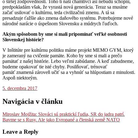
o širšej zodpovednosti. Toho tí naši chamtivci asi nebudú schopní,
predpokladám však, že vyrastá nová generácia. Teraz sa musíme
začať usilovať o kultúrnu, teda civilizačnú zmenu. A tá sa
presadzuje ťažšie ako zmena daňového systému. Potrebujeme nové
národné narácie o úspešnom Slovensku a múdrych ľuďoch.
Akým spôsobom by sme si mali pripomínať veľké osobnosti
Slovenskej histórie?
V Inštitúte pre kultúrnu politiku máme projekt MEMO GYM, ktorý
je zameraný na cvičenie pamäte. Koho by sme si mali a prečo
pamätať z našej histórie. Lebo veľmi zabúdame. A keď zabudneme,
budeme opakovať tie isté chyby. Posilňovať, trénovať
pamäť znamená zároveň učiť sa a vyhnúť sa hlúpostiam z minulosti.
Aspoň niektorým.
5. decembra 2017
Navigácia v článku
Miroslav Mojžita: Slováci sú praktickí ľudia, SR do jadra patrí.
Bavme se s Rusy. Ale jako Evropané a členská země NATO
Leave a Reply