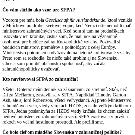
Čo vám slúžilo ako vzor pre SFPA?
Vzorom pre mňa bola
Gesellschaft für Auslandskunde
, ktorá vznikla
v Mníchove po druhej svetovej vojne, keď Nemci ešte nemohli mať
ministerstvo zahraničných vecí. Keď som si tam na prednáškach
listovala v ich kronike, zistila som, že mali nos na významné
osobnosti pre budúce zahranično-politické vzťahy. Pozývali si
budúcich ministrov, premiérov a politológov z celej Európy.
Ministerstvo potom len nadväzovalo na tieto už kultivované vzťahy.
Preto som sa rozhodla, že niečo také urobím aj na Slovensku.
Chcela som prinútiť občiansku spoločnosť, aby začala
zahraničnopoliticky uvažovať.
Kto navštevoval SFPA zo zahraničia?
Všetci. Doteraz mám denník so záznamami zo stretnutí. Skôr, než
išli za Mečiarom, zastavili sa v SFPA. Napríklad Timothy Garton
Ash, ale aj lord Robertson, všetci veľvyslanci. Aj preto Ministerstvo
zahraničných vecí, vtedy v rukách HZDS, zostalo veľkým kritikom
SFPA. Jedna poslankyňa za HZDS vtedy kričala, že chcem založiť
tieňové ministerstvo zahraničných vecí. SFPA existovala v prvých
rokoch vo veľmi hostilnom prostredí. Ale prežili sme.
Čo bolo cieľom mladého Slovenska v zahraničnej politike?