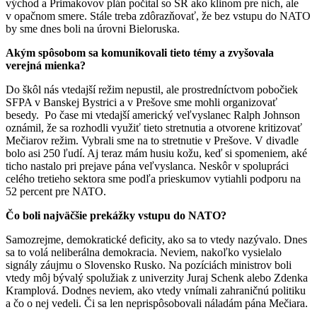
východ a Primakovov plán počítal so SR ako klinom pre nich, ale
v opačnom smere. Stále treba zdôrazňovať, že bez vstupu do NATO
by sme dnes boli na úrovni Bieloruska.
Akým spôsobom sa komunikovali tieto témy a zvyšovala
verejná mienka?
Do škôl nás vtedajší režim nepustil, ale prostredníctvom pobočiek
SFPA v Banskej Bystrici a v Prešove sme mohli organizovať
besedy. Po čase mi vtedajší americký veľvyslanec Ralph Johnson
oznámil, že sa rozhodli využiť tieto stretnutia a otvorene kritizovať
Mečiarov režim. Vybrali sme na to stretnutie v Prešove. V divadle
bolo asi 250 ľudí. Aj teraz mám husiu kožu, keď si spomeniem, aké
ticho nastalo pri prejave pána veľvyslanca. Neskôr v spolupráci
celého tretieho sektora sme podľa prieskumov vytiahli podporu na
52 percent pre NATO.
Čo boli najväčšie prekážky vstupu do NATO?
Samozrejme, demokratické deficity, ako sa to vtedy nazývalo. Dnes
sa to volá neliberálna demokracia. Neviem, nakoľko vysielalo
signály záujmu o Slovensko Rusko. Na pozíciách ministrov boli
vtedy môj bývalý spolužiak z univerzity Juraj Schenk alebo Zdenka
Kramplová. Dodnes neviem, ako vtedy vnímali zahraničnú politiku
a čo o nej vedeli. Či sa len neprispôsobovali náladám pána Mečiara.