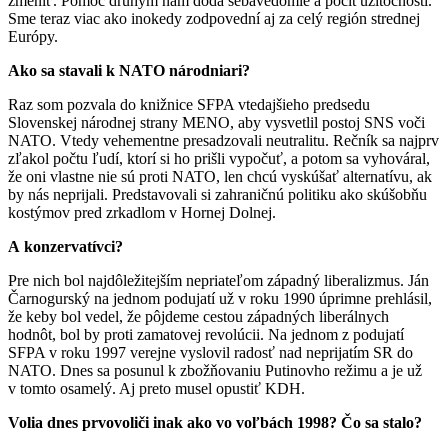
zmeniť. Pomoc druhým nám dodá sebavedomie a pocit užitočnosti.
Sme teraz viac ako inokedy zodpovední aj za celý región strednej
Európy.
Ako sa stavali k NATO národniari?
Raz som pozvala do knižnice SFPA vtedajšieho predsedu
Slovenskej národnej strany MENO, aby vysvetlil postoj SNS voči
NATO. Vtedy vehementne presadzovali neutralitu. Rečník sa najprv
zľakol počtu ľudí, ktorí si ho prišli vypočuť, a potom sa vyhováral,
že oni vlastne nie sú proti NATO, len chcú vyskúšať alternatívu, ak
by nás neprijali. Predstavovali si zahraničnú politiku ako skúšobňu
kostýmov pred zrkadlom v Hornej Dolnej.
A konzervatívci?
Pre nich bol najdôležitejším nepriateľom západný liberalizmus. Ján
Čarnogurský na jednom podujatí už v roku 1990 úprimne prehlásil,
že keby bol vedel, že pôjdeme cestou západných liberálnych
hodnôt, bol by proti zamatovej revolúcii. Na jednom z podujatí
SFPA v roku 1997 verejne vyslovil radosť nad neprijatím SR do
NATO. Dnes sa posunul k zbožňovaniu Putinovho režimu a je už
v tomto osamelý. Aj preto musel opustiť KDH.
Volia dnes prvovoliči inak ako vo voľbách 1998? Čo sa stalo?