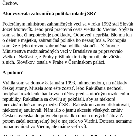
Čechov.
Ako vyzerala zahraničná politika mladej SR?
Federálnym ministrom zahraničných vecí sa v roku 1992 stal Slovák
Jozef Moravčík. Jeho prvá pracovná cesta viedla do Viedne. Spýtala
som sa ho, či nepotrebuje podklady,. Odpoveď neprišla. Išlo mu len
o delenie majetku, zahraničná politika ho nezaujímala. Pochopila
som, že z jeho úrovne zahraničná politika skončila. Z úrovne
Ministerstva medzinárodných vecí v Bratislave sa pripravovalo
všetko. Našťastie, z Prahy prišli niektorí diplomati, ale väčšina
z nich, Slovákov, ostala v Prahe v Černínskom paláci.
A potom?
Vrátila som sa domov 8. januára 1993, mimochodom, na náklady
českej strany. Musela som ešte zostať, lebo Rakúšania nechceli
podpísať rozdelenie bankových účtov pred skutočným rozdelením
republiky. Rakúšania sa chvíľu aj pokúšali, aby sa niektoré
medzinárodné zmluvy medzi ČSR a Rakúskom znovu diskutovali,
niektoré aj anulovali. Nám išlo o jasnú akcesiu všetkých zmlúv
Československa do právneho poriadku oboch nových štátov. A
potom začal nezmyselný boj o majetok vo Viedni. Doteraz nemáme
poriadny úrad vo Viedni, ale máme veľa víl.