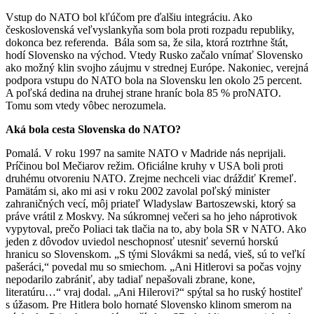
Vstup do NATO bol kľúčom pre ďalšiu integráciu. Ako
československá veľvyslankyňa som bola proti rozpadu republiky,
dokonca bez referenda. Bála som sa, že sila, ktorá roztrhne štát,
hodí Slovensko na východ. Vtedy Rusko začalo vnímať Slovensko
ako možný klin svojho záujmu v strednej Európe. Nakoniec, verejná
podpora vstupu do NATO bola na Slovensku len okolo 25 percent.
A poľská dedina na druhej strane hraníc bola 85 % proNATO.
Tomu som vtedy vôbec nerozumela.
Aká bola cesta Slovenska do NATO?
Pomalá. V roku 1997 na samite NATO v Madride nás neprijali.
Príčinou bol Mečiarov režim. Oficiálne kruhy v USA boli proti
druhému otvoreniu NATO. Zrejme nechceli viac dráždiť Kremeľ.
Pamätám si, ako mi asi v roku 2002 zavolal poľský minister
zahraničných vecí, môj priateľ Wladyslaw Bartoszewski, ktorý sa
práve vrátil z Moskvy. Na súkromnej večeri sa ho jeho náprotivok
vypytoval, prečo Poliaci tak tlačia na to, aby bola SR v NATO. Ako
jeden z dôvodov uviedol neschopnosť utesniť severnú horskú
hranicu so Slovenskom. „S tými Slovákmi sa nedá, vieš, sú to veľkí
pašeráci,“ povedal mu so smiechom. „Ani Hitlerovi sa počas vojny
nepodarilo zabrániť, aby tadiaľ nepašovali zbrane, kone,
literatúru…“ vraj dodal. „Ani Hilerovi?“ spýtal sa ho ruský hostiteľ
s úžasom. Pre Hitlera bolo hornaté Slovensko klinom smerom na