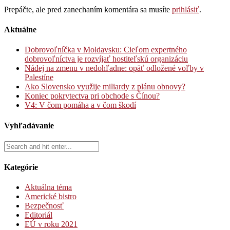
Prepáčte, ale pred zanechaním komentára sa musíte
prihlásiť
.
Aktuálne
Dobrovoľníčka v Moldavsku: Cieľom expertného
dobrovoľníctva je rozvíjať hostiteľskú organizáciu
Nádej na zmenu v nedohľadne: opäť odložené voľby v
Palestíne
Ako Slovensko využije miliardy z plánu obnovy?
Koniec pokrytectva pri obchode s Čínou?
V4: V čom pomáha a v čom škodí
Vyhľadávanie
Kategórie
Aktuálna téma
Americké bistro
Bezpečnosť
Editoriál
EÚ v roku 2021