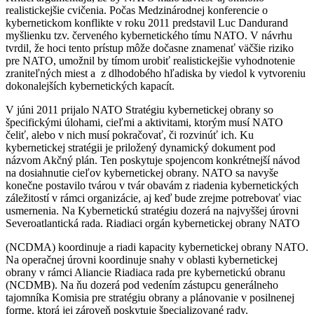
realistickejšie cvičenia. Počas Medzinárodnej konferencie o
kybernetickom konflikte v roku 2011 predstavil Luc Dandurand
myšlienku tzv. červeného kybernetického tímu NATO. V návrhu
tvrdil, že hoci tento prístup môže dočasne znamenať väčšie riziko
pre NATO, umožnil by tímom urobiť realistickejšie vyhodnotenie
zraniteľných miest a z dlhodobého hľadiska by viedol k vytvoreniu
dokonalejších kybernetických kapacít.
V júni 2011 prijalo NATO Stratégiu kybernetickej obrany so
špecifickými úlohami, cieľmi a aktivitami, ktorým musí NATO
čeliť, alebo v nich musí pokračovať, či rozvinúť ich. Ku
kybernetickej stratégii je priložený dynamický dokument pod
názvom Akčný plán. Ten poskytuje spojencom konkrétnejší návod
na dosiahnutie cieľov kybernetickej obrany. NATO sa navyše
konečne postavilo tvárou v tvár obavám z riadenia kybernetických
záležitostí v rámci organizácie, aj keď bude zrejme potrebovať viac
usmernenia. Na Kybernetickú stratégiu dozerá na najvyššej úrovni
Severoatlantická rada. Riadiaci orgán kybernetickej obrany NATO
(NCDMA) koordinuje a riadi kapacity kybernetickej obrany NATO.
Na operačnej úrovni koordinuje snahy v oblasti kybernetickej
obrany v rámci Aliancie Riadiaca rada pre kybernetickú obranu
(NCDMB). Na ňu dozerá pod vedením zástupcu generálneho
tajomníka Komisia pre stratégiu obrany a plánovanie v posilnenej
forme, ktorá jej zároveň poskytuje špecializované rady.