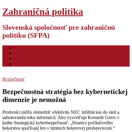
Zahraničná politika
Slovenská spoločnosť pre zahraničnú
politiku (SFPA)
O nás
Pre autorov
Video
Hodnotiaca konferencia ZP
Bezpečnosť
Bezpečnostná stratégia bez kybernetickej
dimenzie je nemožná
Protivníci môžu obmedziť efektivitu NEC infiltráciou do sietí a
sabotovaním toku informácií. Ako vysvetľuje Kenneth Geers v
knihe Strategická kyberbezpečnosť: „Hranice počítačového
hekerstva spočívajú len v limitoch hekerovej predstavivosti.“