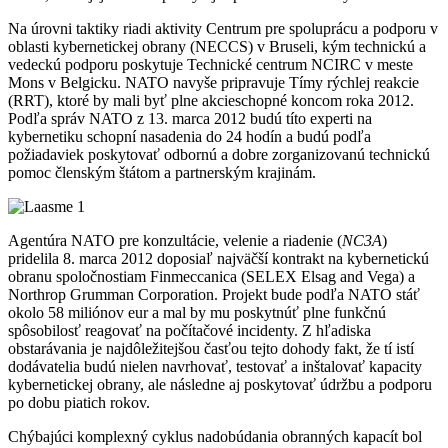
Na úrovni taktiky riadi aktivity Centrum pre spoluprácu a podporu v
oblasti kybernetickej obrany (NECCS) v Bruseli, kým technickú a
vedeckú podporu poskytuje Technické centrum NCIRC v meste
Mons v Belgicku. NATO navyše pripravuje Tímy rýchlej reakcie
(RRT), ktoré by mali byť plne akcieschopné koncom roka 2012.
Podľa správ NATO z 13. marca 2012 budú títo experti na
kybernetiku schopní nasadenia do 24 hodín a budú podľa
požiadaviek poskytovať odbornú a dobre zorganizovanú technickú
pomoc členským štátom a partnerským krajinám.
Agentúra NATO pre konzultácie, velenie a riadenie (
NC3A
)
pridelila 8. marca 2012 doposiaľ najväčší kontrakt na kybernetickú
obranu spoločnostiam Finmeccanica (SELEX Elsag and Vega) a
Northrop Grumman Corporation. Projekt bude podľa NATO stáť
okolo 58 miliónov eur a mal by mu poskytnúť plne funkčnú
spôsobilosť reagovať na počítačové incidenty. Z hľadiska
obstarávania je najdôležitejšou časťou tejto dohody fakt, že tí istí
dodávatelia budú nielen navrhovať, testovať a inštalovať kapacity
kybernetickej obrany, ale následne aj poskytovať údržbu a podporu
po dobu piatich rokov.
Chýbajúci komplexný cyklus nadobúdania obranných kapacít bol