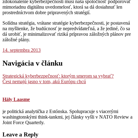
zdokonalenie kyberbezpečnosti musí naša spoločnosť podporovať
mimoriadnu digitálnu uvedomelosť, ktorá sa dá dosiahnuť len
prostredníctvom dobre pripravených stratégií.
Solídna stratégia, vrátane stratégie kyberbezpečnosti, je postavená
na myšlienke, že budúcnosť je nepredvídateľná, a že jediné, čo sa
dá urobiť, je minimalizovať riziká prípravou záložných plánov pre
záložné plány.
14. septembra 2013
Navigácia v článku
Strategická kyberbezpečnosť: ktorým smerom sa vybrať?
Česi nemajú jasno v tom, akú Európu chcú
Häly Laasme
je politická analytička z Estónska. Spolupracuje s viacerými
washingtonskými think-tankmi, jej články vyšli v NATO Review a
Joint Force Quarterly.
Leave a Reply