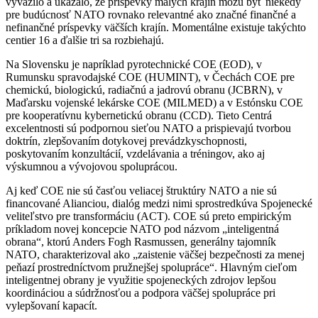
vyvážilo a ukázalo, že príspevky malých krajín môžu byť niekedy
pre budúcnosť NATO rovnako relevantné ako značné finančné a
nefinančné príspevky väčších krajín. Momentálne existuje takýchto
centier 16 a ďalšie tri sa rozbiehajú.
Na Slovensku je napríklad pyrotechnické COE (EOD), v
Rumunsku spravodajské COE (HUMINT), v Čechách COE pre
chemickú, biologickú, radiačnú a jadrovú obranu (JCBRN), v
Maďarsku vojenské lekárske COE (MILMED) a v Estónsku COE
pre kooperatívnu kybernetickú obranu (CCD). Tieto Centrá
excelentnosti sú podpornou sieťou NATO a prispievajú tvorbou
doktrín, zlepšovaním dotykovej prevádzkyschopnosti,
poskytovaním konzultácií, vzdelávania a tréningov, ako aj
výskumnou a vývojovou spoluprácou.
Aj keď COE nie sú časťou veliacej štruktúry NATO a nie sú
financované Alianciou, dialóg medzi nimi sprostredkúva Spojenecké
veliteľstvo pre transformáciu (ACT). COE sú preto empirickým
príkladom novej koncepcie NATO pod názvom „inteligentná
obrana“, ktorú Anders Fogh Rasmussen, generálny tajomník
NATO, charakterizoval ako „zaistenie väčšej bezpečnosti za menej
peňazí prostredníctvom pružnejšej spolupráce“. Hlavným cieľom
inteligentnej obrany je využitie spojeneckých zdrojov lepšou
koordináciou a súdržnosťou a podpora väčšej spolupráce pri
vylepšovaní kapacít.