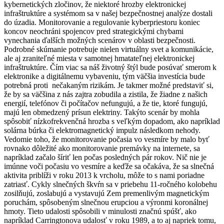
kybernetických zločinov, že niektoré hrozby elektronickej
infraštruktúre a systémom sa v našej bezpečnostnej analýze dostali
do úzadia. Monitorovanie a regulovanie kyberpriestoru koniec
koncov neochráni spojencov pred strategickými chybami
vynechania ďalších možných scenárov v oblasti bezpečnosti.
Podrobné skúmanie potrebuje nielen virtuálny svet a komunikácie,
ale aj zraniteľné miesta v samotnej hmatateľnej elektronickej
infraštruktúre. Čím viac sa náš životný štýl bude posúvať smerom k
elektronike a digitálnemu vybaveniu, tým väčšia investícia bude
potrebná proti nečakaným rizikám. Je takmer možné predstaviť si,
že by sa väčšina z nás zajtra zobudila a zistila, že žiadne z našich
energií, telefónov či počítačov nefungujú, a že tie, ktoré fungujú,
majú len obmedzený prísun elektriny. Takýto scenár by mohla
spôsobiť nízkofrekvenčná hrozba s veľkým dopadom, ako napríklad
solárna búrka či elektromagnetický impulz následkom nehody.
Vedomie toho, že monitorovanie počasia vo vesmíre by malo byť
rovnako dôležité ako monitorovanie premávky na internete, sa
napríklad začalo šíriť len počas posledných pár rokov. Nič nie je
imúnne voči počasiu vo vesmíre a keďže sa očakáva, že sa slnečná
aktivita priblíži v roku 2013 k vrcholu, môže to s nami poriadne
zatriasť. Cykly slnečných škvŕn sa v priebehu 11-ročného kolobehu
zosilňujú, zoslabujú a vystavujú Zem premenlivým magnetickým
poruchám, spôsobeným slnečnou erupciou a výronmi koronálnej
hmoty. Tieto udalosti spôsobili v minulosti značnú spúšť, ako
napríklad Carringtonova udalosť v roku 1989, a to aj napriek tomu,