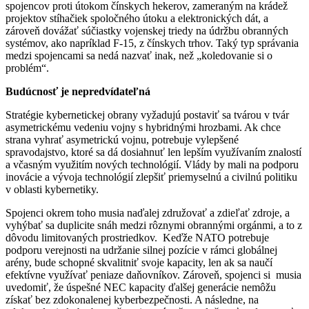
spojencov proti útokom čínskych hekerov, zameraným na krádež
projektov stíhačiek spoločného útoku a elektronických dát, a
zároveň dovážať súčiastky vojenskej triedy na údržbu obranných
systémov, ako napríklad F-15, z čínskych trhov. Taký typ správania
medzi spojencami sa nedá nazvať inak, než „koledovanie si o
problém“.
Budúcnosť je nepredvídateľná
Stratégie kybernetickej obrany vyžadujú postaviť sa tvárou v tvár
asymetrickému vedeniu vojny s hybridnými hrozbami. Ak chce
strana vyhrať asymetrickú vojnu, potrebuje vylepšené
spravodajstvo, ktoré sa dá dosiahnuť len lepším využívaním znalostí
a včasným využitím nových technológií. Vlády by mali na podporu
inovácie a vývoja technológií zlepšiť priemyselnú a civilnú politiku
v oblasti kybernetiky.
Spojenci okrem toho musia naďalej združovať a zdieľať zdroje, a
vyhýbať sa duplicite snáh medzi rôznymi obrannými orgánmi, a to z
dôvodu limitovaných prostriedkov. Keďže NATO potrebuje
podporu verejnosti na udržanie silnej pozície v rámci globálnej
arény, bude schopné skvalitniť svoje kapacity, len ak sa naučí
efektívne využívať peniaze daňovníkov. Zároveň, spojenci si musia
uvedomiť, že úspešné NEC kapacity ďalšej generácie nemôžu
získať bez zdokonalenej kyberbezpečnosti. A následne, na