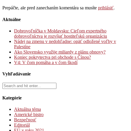
Prepáčte, ale pred zanechaním komentára sa musíte
prihlásiť
.
Aktuálne
Dobrovoľníčka v Moldavsku: Cieľom expertného
dobrovoľníctva je rozvíjať hostiteľskú organizáciu
Nádej na zmenu v nedohľadne: opäť odložené voľby v
Palestíne
Ako Slovensko využije miliardy z plánu obnovy?
Koniec pokrytectva pri obchode s Čínou?
V4: V čom pomáha a v čom škodí
Vyhľadávanie
Kategórie
Aktuálna téma
Americké bistro
Bezpečnosť
Editoriál
EÚ v roku 2021