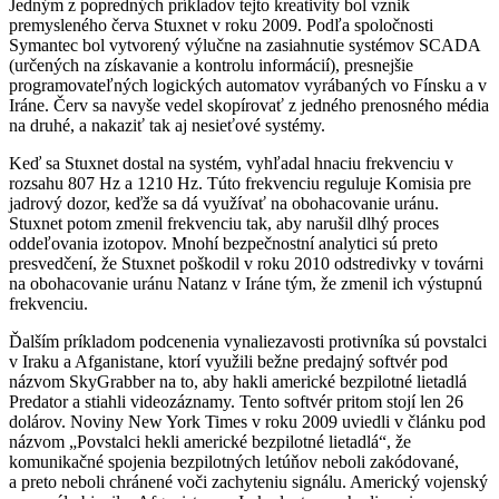
Jedným z popredných príkladov tejto kreativity bol vznik
premysleného červa Stuxnet v roku 2009. Podľa spoločnosti
Symantec bol vytvorený výlučne na zasiahnutie systémov SCADA
(určených na získavanie a kontrolu informácií), presnejšie
programovateľných logických automatov vyrábaných vo Fínsku a v
Iráne. Červ sa navyše vedel skopírovať z jedného prenosného média
na druhé, a nakaziť tak aj nesieťové systémy.
Keď sa Stuxnet dostal na systém, vyhľadal hnaciu frekvenciu v
rozsahu 807 Hz a 1210 Hz. Túto frekvenciu reguluje Komisia pre
jadrový dozor, keďže sa dá využívať na obohacovanie uránu.
Stuxnet potom zmenil frekvenciu tak, aby narušil dlhý proces
oddeľovania izotopov. Mnohí bezpečnostní analytici sú preto
presvedčení, že Stuxnet poškodil v roku 2010 odstredivky v továrni
na obohacovanie uránu Natanz v Iráne tým, že zmenil ich výstupnú
frekvenciu.
Ďalším príkladom podcenenia vynaliezavosti protivníka sú povstalci
v Iraku a Afganistane, ktorí využili bežne predajný softvér pod
názvom SkyGrabber na to, aby hakli americké bezpilotné lietadlá
Predator a stiahli videozáznamy. Tento softvér pritom stojí len 26
dolárov. Noviny New York Times v roku 2009 uviedli v článku pod
názvom „Povstalci hekli americké bezpilotné lietadlá“, že
komunikačné spojenia bezpilotných letúňov neboli zakódované,
a preto neboli chránené voči zachyteniu signálu. Americký vojenský