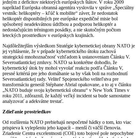
jedným z deficitov niektorých európskych štátov. V roku 2009
napríklad Európska obranná agentúra vyslovila v správe „Špeciálny
vestník: helikoptéry – kľúč k mobilite“ záver, že nedostatok
helikoptér disponibilných pre európske expedičné misie bol
spôsobený neadekvátnou údržbou a podporou helikoptér a
nedostačujúcim tréningom posádky, a nie skutočným počtom
leteckých prostriedkov v európskych krajinách.
Najdôležitejším výsledkom Stratégie kybernetickej obrany NATO je
jej vyhlásenie, že v prípade kybernetického útoku zachová
strategickú mnohoznačnosť vzhľadom k ustanoveniam Článku V.
Severoatlantickej zmluvy. NATO sa konkrétne dohodlo, že
kybernetický útok by mohol vyvolať reakciu podľa Článku V,
presné kritériá pre jeho domáhanie sa by však boli na rozhodnutí
Severoatlantickej rady. Veliteľ Spojeneckého veliteľstva pre
transformáciu generál Stéphane Abrial opakovane, a to aj v článku
„NATO buduje svoju kybernetickú obranu“ v New York Times v
roku 2011, zdôraznil, že každý veľký incident sa bude samostatne
analyzovať a adekvátne trestať.
Zdieľanie prostriedkov
Od rozšírenia NATO prebiehajú nespočetné hádky o tom, kto viac
prispieva k vylepšeniu jeho kapacít – menší či väčší členovia.
Zriadenie Centra excelentnosti (COE) toto bojové pole nepochybne