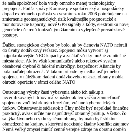
že naša spoločnosť bola vtedy omnoho menej technologicky
prepojená. Podľa správy Komisie pre spoločenský a hospodársky
dopad extrémneho počasia vo vesmíre z roku 2008 potrebujeme na
zmiernenie geomagnetických rizík kvalitnejšie prognostické a
monitorovacie kapacity, nové GPS signály a kódy, elektroniku novej
generácie ošetrenú ionizačným žiarením a vylepšené prevádzkové
postupy.
Ďalšou strategickou chybou by bolo, ak by členovia NATO nebrali
do úvahy dodávkový reťazec. Spojenci môžu vytvoriť aj
najpokrokovejšie NEC kapacity a zalátať všetky možné zraniteľné
miesta siete. Ak by však komunikačný alebo raketový systém
obsahoval chybné či falošné mikročipy, bezpečnosť Aliancie by
bola naďalej ohrozená. V takom prípade by nedbalosť jedného
spojenca v náležitom riadení dodávkového reťazca obrany mohla
ohroziť operácie v rámci celého NATO.
Outsourcing výroby častí vybavenia alebo ich nákup z
necertifikovaných trhov má za následok len väčšiu zraniteľnosť
spojencov voči hybridným hrozbám, vrátane kybernetických
útokov. Obstarávanie súčiastok z Číny môže byť napríklad finančne
praktický, avšak určite nie najmúdrejší obranný prístup. Všetko, čo
sa týka životného cyklu systému obrany, by malo byť striktne
obmedzené na krajiny, s ktorými neexistuje žiadny konflikt záujmov.
Nemá veľký zmysel minúť cenné verejné zdroje na obranu domén