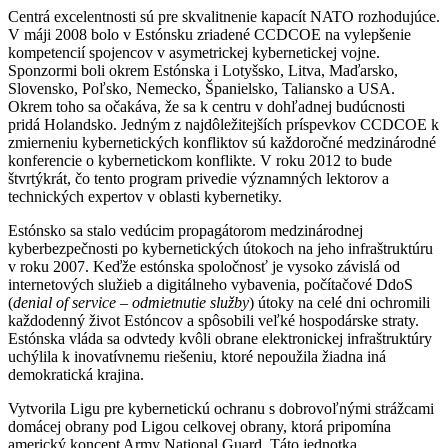
Centrá excelentnosti sú pre skvalitnenie kapacít NATO rozhodujúce.
V máji 2008 bolo v Estónsku zriadené CCDCOE na vylepšenie
kompetencií spojencov v asymetrickej kybernetickej vojne.
Sponzormi boli okrem Estónska i Lotyšsko, Litva, Maďarsko,
Slovensko, Poľsko, Nemecko, Španielsko, Taliansko a USA.
Okrem toho sa očakáva, že sa k centru v dohľadnej budúcnosti
pridá Holandsko. Jedným z najdôležitejších príspevkov CCDCOE k
zmierneniu kybernetických konfliktov sú každoročné medzinárodné
konferencie o kybernetickom konflikte. V roku 2012 to bude
štvrtýkrát, čo tento program privedie významných lektorov a
technických expertov v oblasti kybernetiky.
Estónsko sa stalo vedúcim propagátorom medzinárodnej
kyberbezpečnosti po kybernetických útokoch na jeho infraštruktúru
v roku 2007. Keďže estónska spoločnosť je vysoko závislá od
internetových služieb a digitálneho vybavenia, počítačové DdoS
(
denial of service – odmietnutie služby
) útoky na celé dni ochromili
každodenný život Estóncov a spôsobili veľké hospodárske straty.
Estónska vláda sa odvtedy kvôli obrane elektronickej infraštruktúry
uchýlila k inovatívnemu riešeniu, ktoré nepoužila žiadna iná
demokratická krajina.
Vytvorila Ligu pre kybernetickú ochranu s dobrovoľnými strážcami
domácej obrany pod Ligou celkovej obrany, ktorá pripomína
americký koncept Army National Guard. Táto jednotka