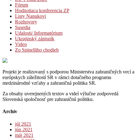
Fórum
Hodnotiaca konferencia ZP
Listy Nanukovi
Rozhovory
Susedia
Udalosti/ Informatórium
Ukrajinský zápisník
Video
Zo Spinelliho chodieb
Projekt je realizovaný s podporou Ministerstva zahraničných vecí a
európskych záležitostí SR v rámci dotačného programu
medzinárodné vzťahy a zahraničná politika SR.
Za obsahy uverejnených textov a videí výlučne zodpovedá
Slovenská spoločnosť pre zahraničnú politiku.
Archív
júl 2021
jún 2021
máj 2021