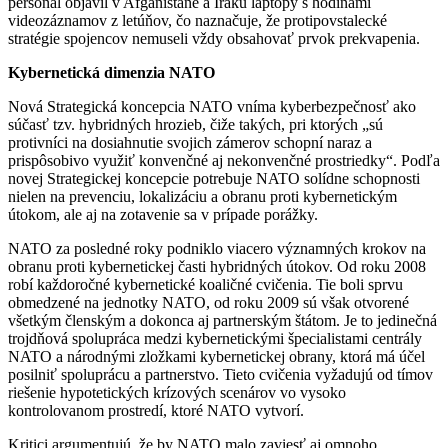
personál objavil v Afganistane a Iraku laptopy s hodinami
videozáznamov z letúňov, čo naznačuje, že protipovstalecké
stratégie spojencov nemuseli vždy obsahovať prvok prekvapenia.
Kybernetická dimenzia NATO
Nová Strategická koncepcia NATO vníma kyberbezpečnosť ako
súčasť tzv. hybridných hrozieb, čiže takých, pri ktorých „sú
protivníci na dosiahnutie svojich zámerov schopní naraz a
prispôsobivo využiť konvenčné aj nekonvenčné prostriedky“. Podľa
novej Strategickej koncepcie potrebuje NATO solídne schopnosti
nielen na prevenciu, lokalizáciu a obranu proti kybernetickým
útokom, ale aj na zotavenie sa v prípade porážky.
NATO za posledné roky podniklo viacero významných krokov na
obranu proti kybernetickej časti hybridných útokov. Od roku 2008
robí každoročné kybernetické koaličné cvičenia. Tie boli sprvu
obmedzené na jednotky NATO, od roku 2009 sú však otvorené
všetkým členským a dokonca aj partnerským štátom. Je to jedinečná
trojdňová spolupráca medzi kybernetickými špecialistami centrály
NATO a národnými zložkami kybernetickej obrany, ktorá má účel
posilniť spoluprácu a partnerstvo. Tieto cvičenia vyžadujú od tímov
riešenie hypotetických krízových scenárov vo vysoko
kontrolovanom prostredí, ktoré NATO vytvorí.
Kritici argumentujú, že by NATO malo zaviesť aj omnoho