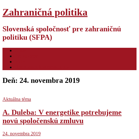
Zahraničná politika
Slovenská spoločnosť pre zahraničnú
politiku (SFPA)
O nás
Pre autorov
Video
Hodnotiaca konferencia ZP
Deň:
24. novembra 2019
Aktuálna téma
A. Duleba: V energetike potrebujeme
novú spoločenskú zmluvu
24. novembra 2019