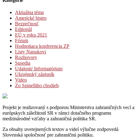
Kategórie
Aktuálna téma
Americké bistro
Bezpečnosť
Editoriál
EÚ v roku 2021
Fórum
Hodnotiaca konferencia ZP
Listy Nanukovi
Rozhovory
Susedia
Udalosti/ Informatórium
Ukrajinský zápisník
Video
Zo Spinelliho chodieb
Projekt je realizovaný s podporou Ministerstva zahraničných vecí a
európskych záležitostí SR v rámci dotačného programu
medzinárodné vzťahy a zahraničná politika SR.
Za obsahy uverejnených textov a videí výlučne zodpovedá
Slovenská spoločnosť pre zahraničnú politiku.