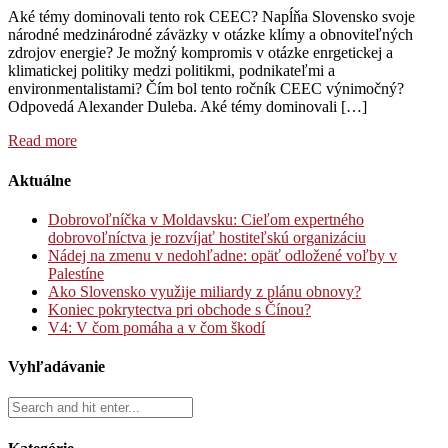
Aké témy dominovali tento rok CEEC? Napĺňa Slovensko svoje
národné medzinárodné záväzky v otázke klímy a obnoviteľných
zdrojov energie? Je možný kompromis v otázke enrgetickej a
klimatickej politiky medzi politikmi, podnikateľmi a
environmentalistami? Čím bol tento ročník CEEC výnimočný?
Odpovedá Alexander Duleba. Aké témy dominovali […]
Read more
Aktuálne
Dobrovoľníčka v Moldavsku: Cieľom expertného
dobrovoľníctva je rozvíjať hostiteľskú organizáciu
Nádej na zmenu v nedohľadne: opäť odložené voľby v
Palestíne
Ako Slovensko využije miliardy z plánu obnovy?
Koniec pokrytectva pri obchode s Čínou?
V4: V čom pomáha a v čom škodí
Vyhľadávanie