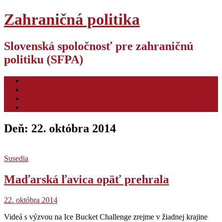
Zahraničná politika
Slovenská spoločnosť pre zahraničnú
politiku (SFPA)
O nás
Pre autorov
Video
Hodnotiaca konferencia ZP
Deň:
22. októbra 2014
Susedia
Maďarská ľavica opäť prehrala
22. októbra 2014
Videá s výzvou na Ice Bucket Challenge zrejme v žiadnej krajine