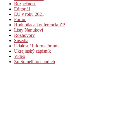
Bezpečnosť
Editoriál
EÚ v roku 2021
Fórum
Hodnotiaca konferencia ZP
Listy Nanukovi
Rozhovory
Susedia
Udalosti/ Informatórium
Ukrajinský zápisník
Video
Zo Spinelliho chodieb