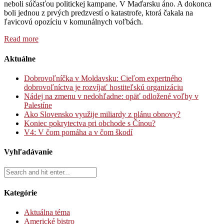
neboli súčasťou politickej kampane. V Maďarsku áno. A dokonca
boli jednou z prvých predzvestí o katastrofe, ktorá čakala na
ľavicovú opozíciu v komunálnych voľbách.
Read more
Aktuálne
Dobrovoľníčka v Moldavsku: Cieľom expertného
dobrovoľníctva je rozvíjať hostiteľskú organizáciu
Nádej na zmenu v nedohľadne: opäť odložené voľby v
Palestíne
Ako Slovensko využije miliardy z plánu obnovy?
Koniec pokrytectva pri obchode s Čínou?
V4: V čom pomáha a v čom škodí
Vyhľadávanie
Kategórie
Aktuálna téma
Americké bistro