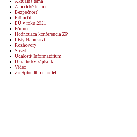
Aktuálna téma
Americké bistro
Bezpečnosť
Editoriál
EÚ v roku 2021
Fórum
Hodnotiaca konferencia ZP
Listy Nanukovi
Rozhovory
Susedia
Udalosti/ Informatórium
Ukrajinský zápisník
Video
Zo Spinelliho chodieb