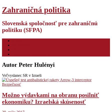
Zahraničná politika
Slovenská spoločnosť pre zahraničnú
politiku (SFPA)
O nás
Pre autorov
Video
Hodnotiaca konferencia ZP
Autor
Peter Hulényi
Veľvyslanec SR v Izraeli
Bezpečnosť
Možno výdavkami na obranu posilniť
ekonomiku? Izraelská skúsenosť