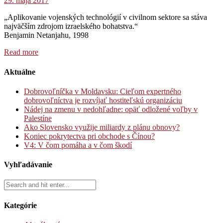
29. mája 2017
„Aplikovanie vojenských technológií v civilnom sektore sa stáva
najväčším zdrojom izraelského bohatstva.“
Benjamin Netanjahu, 1998
Read more
Aktuálne
Dobrovoľníčka v Moldavsku: Cieľom expertného
dobrovoľníctva je rozvíjať hostiteľskú organizáciu
Nádej na zmenu v nedohľadne: opäť odložené voľby v
Palestíne
Ako Slovensko využije miliardy z plánu obnovy?
Koniec pokrytectva pri obchode s Čínou?
V4: V čom pomáha a v čom škodí
Vyhľadávanie
Kategórie