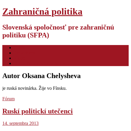
Zahraničná politika
Slovenská spoločnosť pre zahraničnú
politiku (SFPA)
O nás
Pre autorov
Video
Hodnotiaca konferencia ZP
Autor
Oksana Chelysheva
je ruská novinárka. Žije vo Fínsku.
Fórum
Ruskí politickí utečenci
14. septembra 2013