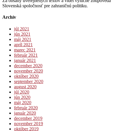
Za obsahy uverejnených textov a videí výlučne zodpovedá
Slovenská spoločnosť pre zahraničnú politiku.
Archív
júl 2021
jún 2021
máj 2021
apríl 2021
marec 2021
február 2021
január 2021
december 2020
november 2020
október 2020
september 2020
august 2020
júl 2020
jún 2020
máj 2020
február 2020
január 2020
december 2019
november 2019
október 2019