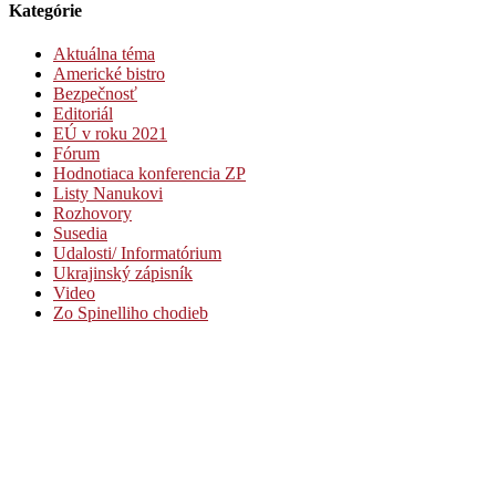
Kategórie
Aktuálna téma
Americké bistro
Bezpečnosť
Editoriál
EÚ v roku 2021
Fórum
Hodnotiaca konferencia ZP
Listy Nanukovi
Rozhovory
Susedia
Udalosti/ Informatórium
Ukrajinský zápisník
Video
Zo Spinelliho chodieb