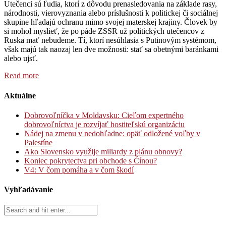
Utečenci sú ľudia, ktorí z dôvodu prenasledovania na základe rasy,
národnosti, vierovyznania alebo príslušnosti k politickej či sociálnej
skupine hľadajú ochranu mimo svojej materskej krajiny. Človek by
si mohol myslieť, že po páde ZSSR už politických utečencov z
Ruska mať nebudeme. Tí, ktorí nesúhlasia s Putinovým systémom,
však majú tak naozaj len dve možnosti: stať sa obetnými baránkami
alebo ujsť.
Read more
Aktuálne
Dobrovoľníčka v Moldavsku: Cieľom expertného
dobrovoľníctva je rozvíjať hostiteľskú organizáciu
Nádej na zmenu v nedohľadne: opäť odložené voľby v
Palestíne
Ako Slovensko využije miliardy z plánu obnovy?
Koniec pokrytectva pri obchode s Čínou?
V4: V čom pomáha a v čom škodí
Vyhľadávanie