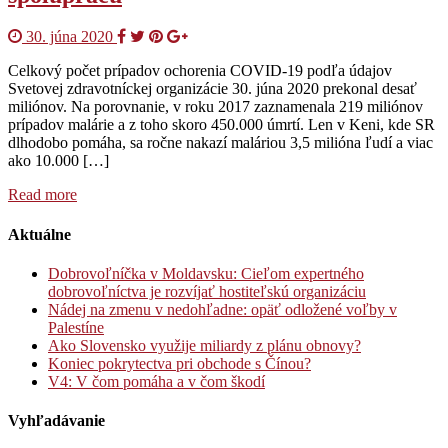
30. júna 2020
Celkový počet prípadov ochorenia COVID-19 podľa údajov
Svetovej zdravotníckej organizácie 30. júna 2020 prekonal desať
miliónov. Na porovnanie, v roku 2017 zaznamenala 219 miliónov
prípadov malárie a z toho skoro 450.000 úmrtí. Len v Keni, kde SR
dlhodobo pomáha, sa ročne nakazí maláriou 3,5 milióna ľudí a viac
ako 10.000 […]
Read more
Aktuálne
Dobrovoľníčka v Moldavsku: Cieľom expertného
dobrovoľníctva je rozvíjať hostiteľskú organizáciu
Nádej na zmenu v nedohľadne: opäť odložené voľby v
Palestíne
Ako Slovensko využije miliardy z plánu obnovy?
Koniec pokrytectva pri obchode s Čínou?
V4: V čom pomáha a v čom škodí
Vyhľadávanie