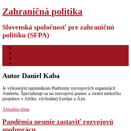
Zahraničná politika
Slovenská spoločnosť pre zahraničnú
politiku (SFPA)
O nás
Pre autorov
Video
Hodnotiaca konferencia ZP
Autor
Daniel Kaba
Je výkonným tajomníkom Platformy rozvojových organizácií
Ambrela. Špecializuje sa na rozvojovú pomoc a viedol niekoľko
projektov v Afrike, východnej Európe a Ázii.
Aktuálna téma
Pandémia nesmie zastaviť rozvojovú
spoluprácu