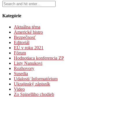
Kategórie
Aktuálna téma
Americké bistro
Bezpečnosť
Editoriál
EÚ v roku 2021
Fórum
Hodnotiaca konferencia ZP
Listy Nanukovi
Rozhovory
Susedia
Udalosti/ Informatórium
Ukrajinský zápisník
Video
Zo Spinelliho chodieb