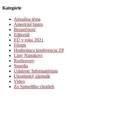
Kategórie
Aktuálna téma
Americké bistro
Bezpečnosť
Editoriál
EÚ v roku 2021
Fórum
Hodnotiaca konferencia ZP
Listy Nanukovi
Rozhovory
Susedia
Udalosti/ Informatórium
Ukrajinský zápisník
Video
Zo Spinelliho chodieb