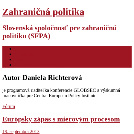
Zahraničná politika
Slovenská spoločnosť pre zahraničnú
politiku (SFPA)
O nás
Pre autorov
Video
Hodnotiaca konferencia ZP
Autor
Daniela Richterová
je programová riaditeľka konferencie GLOBSEC a výskumná
pracovníčka pre Central European Policy Institute.
Fórum
Európsky zápas s mierovým procesom
19. septembra 2013