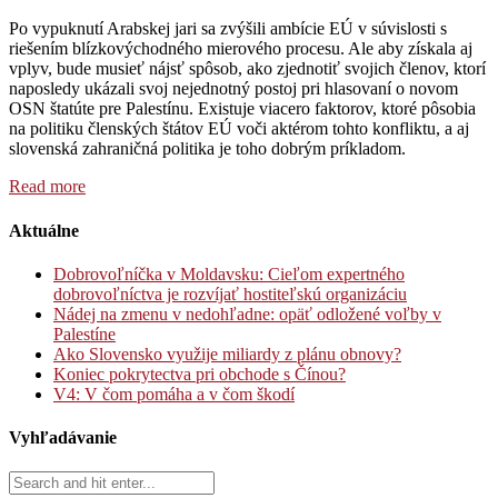
Po vypuknutí Arabskej jari sa zvýšili ambície EÚ v súvislosti s
riešením blízkovýchodného mierového procesu. Ale aby získala aj
vplyv, bude musieť nájsť spôsob, ako zjednotiť svojich členov, ktorí
naposledy ukázali svoj nejednotný postoj pri hlasovaní o novom
OSN štatúte pre Palestínu. Existuje viacero faktorov, ktoré pôsobia
na politiku členských štátov EÚ voči aktérom tohto konfliktu, a aj
slovenská zahraničná politika je toho dobrým príkladom.
Read more
Aktuálne
Dobrovoľníčka v Moldavsku: Cieľom expertného
dobrovoľníctva je rozvíjať hostiteľskú organizáciu
Nádej na zmenu v nedohľadne: opäť odložené voľby v
Palestíne
Ako Slovensko využije miliardy z plánu obnovy?
Koniec pokrytectva pri obchode s Čínou?
V4: V čom pomáha a v čom škodí
Vyhľadávanie