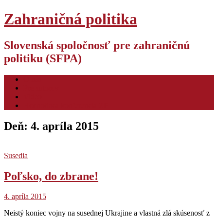
Zahraničná politika
Slovenská spoločnosť pre zahraničnú
politiku (SFPA)
O nás
Pre autorov
Video
Hodnotiaca konferencia ZP
Deň:
4. apríla 2015
Susedia
Poľsko, do zbrane!
4. apríla 2015
Neistý koniec vojny na susednej Ukrajine a vlastná zlá skúsenosť z