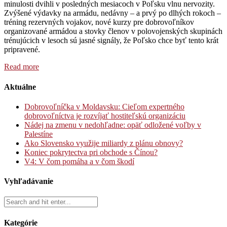
minulosti dvihli v posledných mesiacoch v Poľsku vlnu nervozity.
Zvýšené výdavky na armádu, nedávny – a prvý po dlhých rokoch –
tréning rezervných vojakov, nové kurzy pre dobrovoľníkov
organizované armádou a stovky členov v polovojenských skupinách
trénujúcich v lesoch sú jasné signály, že Poľsko chce byť tento krát
pripravené.
Read more
Aktuálne
Dobrovoľníčka v Moldavsku: Cieľom expertného
dobrovoľníctva je rozvíjať hostiteľskú organizáciu
Nádej na zmenu v nedohľadne: opäť odložené voľby v
Palestíne
Ako Slovensko využije miliardy z plánu obnovy?
Koniec pokrytectva pri obchode s Čínou?
V4: V čom pomáha a v čom škodí
Vyhľadávanie
Kategórie