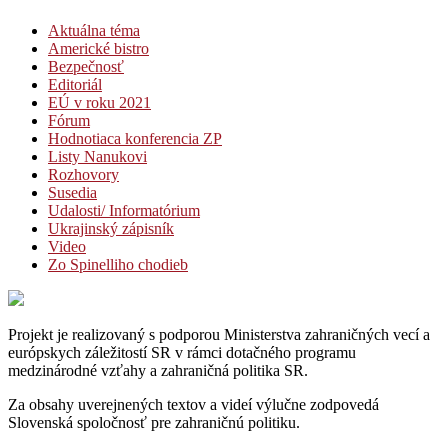
Aktuálna téma
Americké bistro
Bezpečnosť
Editoriál
EÚ v roku 2021
Fórum
Hodnotiaca konferencia ZP
Listy Nanukovi
Rozhovory
Susedia
Udalosti/ Informatórium
Ukrajinský zápisník
Video
Zo Spinelliho chodieb
Projekt je realizovaný s podporou Ministerstva zahraničných vecí a
európskych záležitostí SR v rámci dotačného programu
medzinárodné vzťahy a zahraničná politika SR.
Za obsahy uverejnených textov a videí výlučne zodpovedá
Slovenská spoločnosť pre zahraničnú politiku.