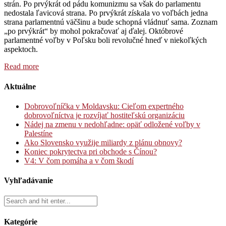
strán. Po prvýkrát od pádu komunizmu sa však do parlamentu
nedostala ľavicová strana. Po prvýkrát získala vo voľbách jedna
strana parlamentnú väčšinu a bude schopná vládnuť sama. Zoznam
„po prvýkrát“ by mohol pokračovať aj ďalej. Októbrové
parlamentné voľby v Poľsku boli revolučné hneď v niekoľkých
aspektoch.
Read more
Aktuálne
Dobrovoľníčka v Moldavsku: Cieľom expertného
dobrovoľníctva je rozvíjať hostiteľskú organizáciu
Nádej na zmenu v nedohľadne: opäť odložené voľby v
Palestíne
Ako Slovensko využije miliardy z plánu obnovy?
Koniec pokrytectva pri obchode s Čínou?
V4: V čom pomáha a v čom škodí
Vyhľadávanie
Kategórie