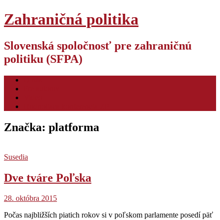
Zahraničná politika
Slovenská spoločnosť pre zahraničnú
politiku (SFPA)
O nás
Pre autorov
Video
Hodnotiaca konferencia ZP
Značka:
platforma
Susedia
Dve tváre Poľska
28. októbra 2015
Počas najbližších piatich rokov si v poľskom parlamente posedí päť