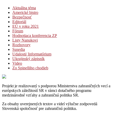
Aktuálna téma
Americké bistro
Bezpečnosť
Editoriál
EÚ v roku 2021
Fórum
Hodnotiaca konferencia ZP
Listy Nanukovi
Rozhovory
Susedia
Udalosti/ Informatórium
Ukrajinský zápisník
Video
Zo Spinelliho chodieb
Projekt je realizovaný s podporou Ministerstva zahraničných vecí a
európskych záležitostí SR v rámci dotačného programu
medzinárodné vzťahy a zahraničná politika SR.
Za obsahy uverejnených textov a videí výlučne zodpovedá
Slovenská spoločnosť pre zahraničnú politiku.