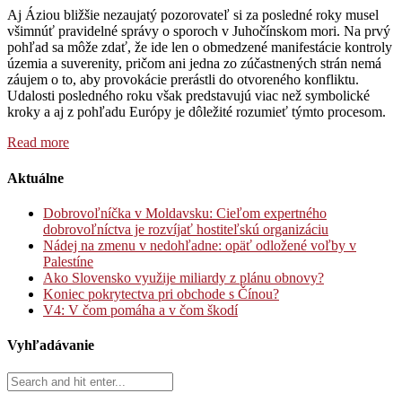
Aj Áziou bližšie nezaujatý pozorovateľ si za posledné roky musel
všimnúť pravidelné správy o sporoch v Juhočínskom mori. Na prvý
pohľad sa môže zdať, že ide len o obmedzené manifestácie kontroly
územia a suverenity, pričom ani jedna zo zúčastnených strán nemá
záujem o to, aby provokácie prerástli do otvoreného konfliktu.
Udalosti posledného roku však predstavujú viac než symbolické
kroky a aj z pohľadu Európy je dôležité rozumieť týmto procesom.
Read more
Aktuálne
Dobrovoľníčka v Moldavsku: Cieľom expertného
dobrovoľníctva je rozvíjať hostiteľskú organizáciu
Nádej na zmenu v nedohľadne: opäť odložené voľby v
Palestíne
Ako Slovensko využije miliardy z plánu obnovy?
Koniec pokrytectva pri obchode s Čínou?
V4: V čom pomáha a v čom škodí
Vyhľadávanie