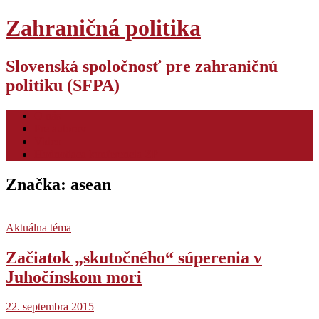
Zahraničná politika
Slovenská spoločnosť pre zahraničnú
politiku (SFPA)
O nás
Pre autorov
Video
Hodnotiaca konferencia ZP
Značka:
asean
Aktuálna téma
Začiatok „skutočného“ súperenia v
Juhočínskom mori
22. septembra 2015