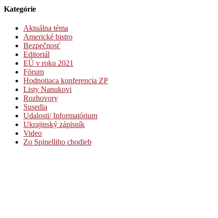
Kategórie
Aktuálna téma
Americké bistro
Bezpečnosť
Editoriál
EÚ v roku 2021
Fórum
Hodnotiaca konferencia ZP
Listy Nanukovi
Rozhovory
Susedia
Udalosti/ Informatórium
Ukrajinský zápisník
Video
Zo Spinelliho chodieb